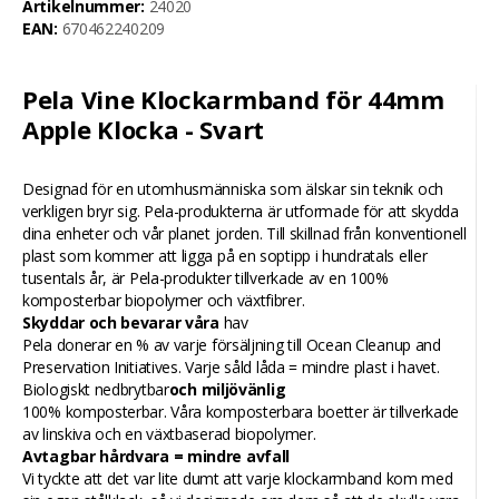
Artikelnummer:
24020
EAN:
670462240209
Pela Vine Klockarmband för 44mm
Apple Klocka - Svart
Designad för en utomhusmänniska som älskar sin teknik och
verkligen bryr sig. Pela-produkterna är utformade för att skydda
dina enheter och vår planet jorden. Till skillnad från konventionell
plast som kommer att ligga på en soptipp i hundratals eller
tusentals år, är Pela-produkter tillverkade av en 100%
komposterbar biopolymer och växtfibrer.
Skyddar och bevarar våra
hav
Pela donerar en % av varje försäljning till Ocean Cleanup and
Preservation Initiatives. Varje såld låda = mindre plast i havet.
Biologiskt nedbrytbar
och miljövänlig
100% komposterbar. Våra komposterbara boetter är tillverkade
av linskiva och en växtbaserad biopolymer.
Avtagbar hårdvara = mindre avfall
Vi tyckte att det var lite dumt att varje klockarmband kom med