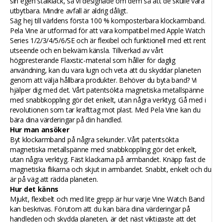
sin egen stålklack, så vi designade om dem så att de skulle vara
utbytbara. Mindre avfall är aldrig dåligt.
Säg hej till världens första 100 % komposterbara klockarmband.
Pela Vine är utformad för att vara kompatibel med Apple Watch
Series 1/2/3/4/5/6/SE och är flexibel och funktionell med ett rent
utseende och en bekväm känsla. Tillverkad av vårt
högpresterande Flaxstic-material som håller för daglig
användning, kan du vara lugn och veta att du skyddar planeten
genom att välja hållbara produkter. Behöver du byta band? Vi
hjälper dig med det. Vårt patentsökta magnetiska metallspänne
med snabbkoppling gör det enkelt, utan några verktyg. Gå med i
revolutionen som tar krafttag mot plast. Med Pela Vine kan du
bära dina värderingar på din handled.
Hur man ansöker
Byt klockarmband på några sekunder. Vårt patentsökta
magnetiska metallspänne med snabbkoppling gör det enkelt,
utan några verktyg. Fäst klackarna på armbandet. Knäpp fast de
magnetiska flikarna och skjut in armbandet. Snabbt, enkelt och du
är på väg att rädda planeten.
Hur det känns
Mjukt, flexibelt och med lite grepp är hur varje Vine Watch Band
kan beskrivas. Förutom att du kan bära dina värderingar på
handleden och skydda planeten, är det näst viktigaste att det