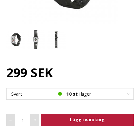
299 SEK
Svart
18 st
i lager
Lägg i varukorg
−
+