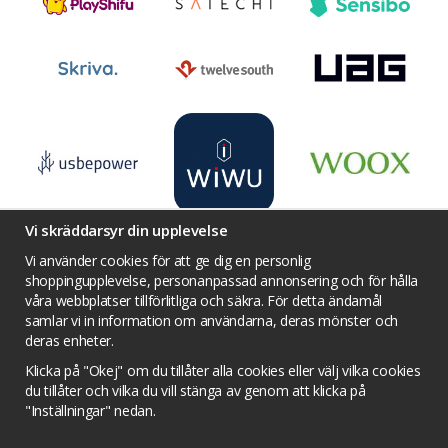
Vi skräddarsyr din upplevelse
Vi använder cookies för att ge dig en personlig
shoppingupplevelse, personanpassad annonsering och för hålla
våra webbplatser tillförlitliga och säkra. För detta ändamål
Villkor
Kontakta oss
Facebook
samlar vi in information om användarna, deras mönster och
Twitter
YouTube
Pinterest
Instagram
deras enheter.
Prisjakt
Integritets sekretesspolicy
Klicka på "Okej" om du tillåter alla cookies eller välj vilka cookies
Tävlingsvillkor
Om cookies
du tillåter och vilka du vill stänga av genom att klicka på
"Inställningar" nedan.
Cookie inställningar