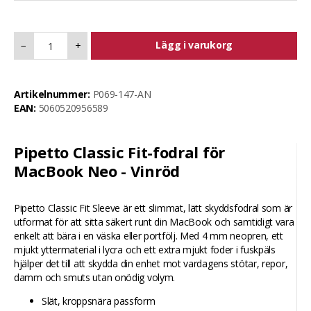
Lägg i varukorg
−
+
Artikelnummer:
P069-147-AN
EAN:
5060520956589
Pipetto Classic Fit-fodral för
MacBook Neo - Vinröd
Pipetto Classic Fit Sleeve är ett slimmat, lätt skyddsfodral som är
utformat för att sitta säkert runt din MacBook och samtidigt vara
enkelt att bära i en väska eller portfölj. Med 4 mm neopren, ett
mjukt yttermaterial i lycra och ett extra mjukt foder i fuskpäls
hjälper det till att skydda din enhet mot vardagens stötar, repor,
damm och smuts utan onödig volym.
Slät, kroppsnära passform