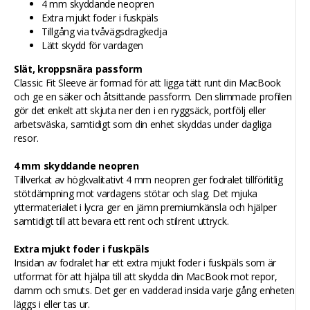
4 mm skyddande neopren
Extra mjukt foder i fuskpäls
Tillgång via tvåvägsdragkedja
Lätt skydd för vardagen
Slät, kroppsnära passform
Classic Fit Sleeve är formad för att ligga tätt runt din MacBook
och ge en säker och åtsittande passform. Den slimmade profilen
gör det enkelt att skjuta ner den i en ryggsäck, portfölj eller
arbetsväska, samtidigt som din enhet skyddas under dagliga
resor.
4 mm skyddande neopren
Tillverkat av högkvalitativt 4 mm neopren ger fodralet tillförlitlig
stötdämpning mot vardagens stötar och slag. Det mjuka
yttermaterialet i lycra ger en jämn premiumkänsla och hjälper
samtidigt till att bevara ett rent och stilrent uttryck.
Extra mjukt foder i fuskpäls
Insidan av fodralet har ett extra mjukt foder i fuskpäls som är
utformat för att hjälpa till att skydda din MacBook mot repor,
damm och smuts. Det ger en vadderad insida varje gång enheten
läggs i eller tas ur.