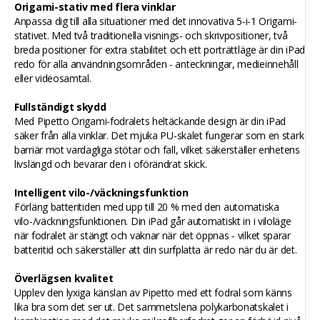
Origami-stativ med flera vinklar
Anpassa dig till alla situationer med det innovativa 5-i-1 Origami-
stativet. Med två traditionella visnings- och skrivpositioner, två
breda positioner för extra stabilitet och ett porträttläge är din iPad
redo för alla användningsområden - anteckningar, medieinnehåll
eller videosamtal.
Fullständigt skydd
Med Pipetto Origami-fodralets heltäckande design är din iPad
säker från alla vinklar. Det mjuka PU-skalet fungerar som en stark
barriär mot vardagliga stötar och fall, vilket säkerställer enhetens
livslängd och bevarar den i oförändrat skick.
Intelligent vilo-/väckningsfunktion
Förläng batteritiden med upp till 20 % med den automatiska
vilo-/väckningsfunktionen. Din iPad går automatiskt in i viloläge
när fodralet är stängt och vaknar när det öppnas - vilket sparar
batteritid och säkerställer att din surfplatta är redo när du är det.
Överlägsen kvalitet
Upplev den lyxiga känslan av Pipetto med ett fodral som känns
lika bra som det ser ut. Det sammetslena polykarbonatskalet i