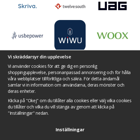
Vi skräddarsyr din upplevelse
Vi använder cookies för att ge dig en personlig
shoppingupplevelse, personanpassad annonsering och för hålla
våra webbplatser tillförlitliga och säkra. För detta ändamål
Villkor
Kontakta oss
Facebook
samlar vi in information om användarna, deras mönster och
Twitter
YouTube
Pinterest
Instagram
deras enheter.
Prisjakt
Integritets sekretesspolicy
Klicka på "Okej" om du tillåter alla cookies eller välj vilka cookies
Tävlingsvillkor
Om cookies
du tillåter och vilka du vill stänga av genom att klicka på
"Inställningar" nedan.
Cookie inställningar
Inställningar