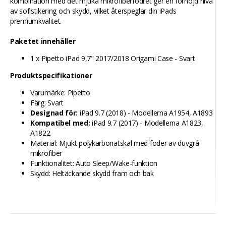
kombination med det mjuka mikrofiberfodret ger en förhöjd nivå
av sofistikering och skydd, vilket återspeglar din iPads
premiumkvalitet.
Paketet innehåller
1 x Pipetto iPad 9,7" 2017/2018 Origami Case - Svart
Produktspecifikationer
Varumärke: Pipetto
Färg: Svart
Designad för:
iPad 9.7 (2018) - Modellerna A1954, A1893
Kompatibel med:
iPad 9.7 (2017) - Modellerna A1823,
A1822
Material: Mjukt polykarbonatskal med foder av duvgrå
mikrofiber
Funktionalitet: Auto Sleep/Wake-funktion
Skydd: Heltäckande skydd fram och bak