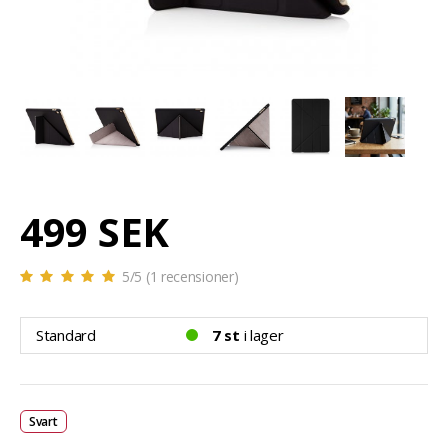
499 SEK
5
/5 (
1
recensioner)
Standard
7 st
i lager
Svart