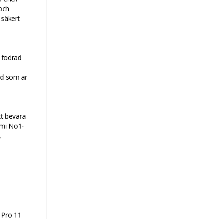
 och
 säkert
 fodrad
ydd som är
t bevara
ami No1-
.
 Pro 11