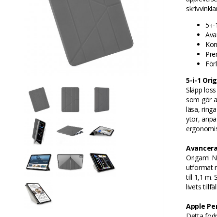
skrivvinklar
5-i
Ava
Kom
Pre
Förl
5-i-1 Or
Släpp loss
som gör at
läsa, ring
ytor, anpa
ergonomisk
Avancer
Origami No
utformat m
till 1,1 m
livets till
Apple Pen
Detta fod