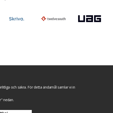
ntegritets sekretesspolicy
Tävlingsvillkor
litliga och säkra. För detta ändamål samlar vi in
gar" nedan.