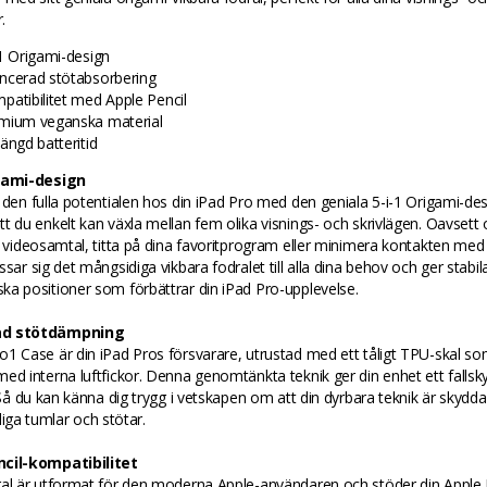
.
-1 Origami-design
ncerad stötabsorbering
patibilitet med Apple Pencil
mium veganska material
ängd batteritid
igami-design
 den fulla potentialen hos din iPad Pro med den geniala 5-i-1 Origami-de
t du enkelt kan växla mellan fem olika visnings- och skrivlägen. Oavsett 
a videosamtal, titta på dina favoritprogram eller minimera kontakten me
ssar sig det mångsidiga vikbara fodralet till alla dina behov och ger stabil
a positioner som förbättrar din iPad Pro-upplevelse.
ad stötdämpning
1 Case är din iPad Pros försvarare, utrustad med ett tåligt TPU-skal so
ed interna luftfickor. Denna genomtänkta teknik ger din enhet ett falls
. Så du kan känna dig trygg i vetskapen om att din dyrbara teknik är skyd
fälliga tumlar och stötar.
cil-kompatibilitet
ral är utformat för den moderna Apple-användaren och stöder din Apple 