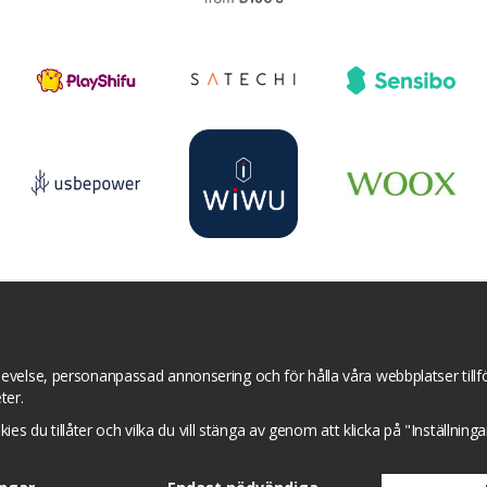
r
YouTube
Pinterest
Instagram
Prisjakt
I
Om cookies
Cookie inställningar
evelse, personanpassad annonsering och för hålla våra webbplatser tillför
ter.
okies du tillåter och vilka du vill stänga av genom att klicka på "Inställnin