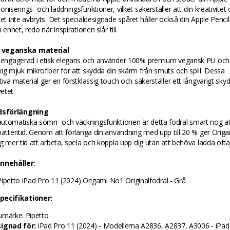
oniserings- och laddningsfunktioner, vilket säkerställer att din kreativitet
tet inte avbryts. Det specialdesignade spåret håller också din Apple Pencil
n enhet, redo när inspirationen slår till.
veganska material
r engagerad i etisk elegans och använder 100% premium vegansk PU och
ig mjuk mikrofiber för att skydda din skärm från smuts och spill. Dessa
tiva material ger en förstklassig touch och säkerställer ett långvarigt sk
etet.
idsförlängning
utomatiska sömn- och väckningsfunktionen är detta fodral smart nog at
batteritid. Genom att förlänga din användning med upp till 20 % ger Orig
ig mer tid att arbeta, spela och koppla upp dig utan att behöva ladda ofta
innehåller
:
Pipetto iPad Pro 11 (2024) Origami No1 Originalfodral - Grå
pecifikationer:
umärke: Pipetto
ignad för:
iPad Pro 11 (2024) - Modellerna A2836, A2837, A3006 - iPad