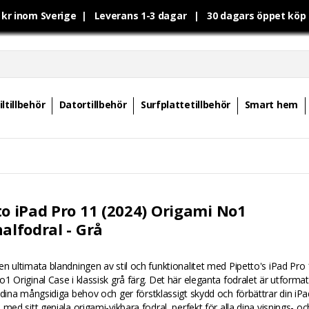
0 kr inom Sverige | Leverans 1-3 dagar | 30 dagars öppet kö
ltillbehör
Datortillbehör
Surfplattetillbehör
Smart hem
to iPad Pro 11 (2024) Origami No1
alfodral - Grå
n ultimata blandningen av stil och funktionalitet med Pipetto's iPad Pro
1 Original Case i klassisk grå färg. Det här eleganta fodralet är utformat
 dina mångsidiga behov och ger förstklassigt skydd och förbättrar din iPa
 med sitt geniala origami-vikbara fodral, perfekt för alla dina visnings- oc