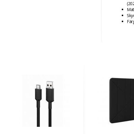
(20
Mat
Skyd
Fär