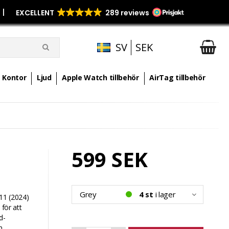
p
|
SV
SEK
Kontor
Ljud
Apple Watch tillbehör
AirTag tillbehör
599 SEK
Grey
4 st
i lager
 11 (2024)
 för att
d-
h