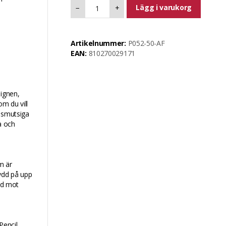
Lägg i varukorg
−
+
Artikelnummer:
P052-50-AF
EAN:
810270029171
signen,
om du vill
d smutsiga
a och
m är
kydd på upp
dad mot
Pencil