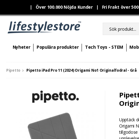
|
Över 100.000 Nöjda Kunder | Fri Frakt över 50
Nyheter
Populära produkter
Tech Toys - STEM
Mobi
Pipetto
Pipetto iPad Pro 11 (2024) Origami No1 Originalfodral - Grå
Pipet
Origin
Upptäck de
Origami No
tillgodose
upplevelse