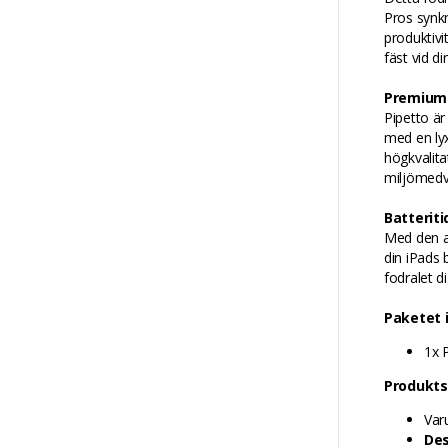
Pros synkr
produktivi
fäst vid di
Premium 
Pipetto ä
med en lyx
högkvalita
miljömedv
Batterit
Med den a
din iPads 
fodralet d
Paketet 
1x 
Produkts
Var
Des