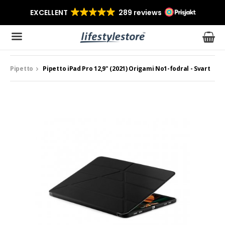
Pipetto
Pipetto iPad Pro 12,9" (2021) Origami No1-fodral - Svart
Produkten har blivit tillagd i varukorgen