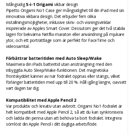
Mångsidig
5-i-1 Origami
vikbar design
Pipetto Origami No1 Case ger mångsidighet till din iPad med sin
innovativa vikbara design. Det erbjuder fem olika
inställningsmöjligheter, inklusive skriv- och visningsvinklar
inspirerade av Apples Smart Cover. Dessutom ger det två stabila
lägen för bekväma Netflix-maraton eller användning på mjukare
ytor, och ett porträttläge som är perfekt för FaceTime och
videosamtal.
Förbättrar batteritiden med Auto Sleep/Wake
Maximera din iPads batteritid utan ansträngning med den
inbyggda Auto Sleep/Wake-funktionen. Det magnetiska
frontskyddet känner av när fodralet öppnas eller stängs, vilket
förlänger batteritiden med upp till 20 %. Håll igång längre, oavsett
vart dagen tar dig.
Kompatibilitet med Apple Pencil 2
Var produktiv och kreativ utan avbrott. Origami No1-fodralet är
helt kompatibelt med Apple Pencil 2, så att du kan synkronisera
och ladda din penna utan att behöva ta bort fodralet. Integrera
sömlöst din Apple Pencil i ditt dagliga arbetsflöde.