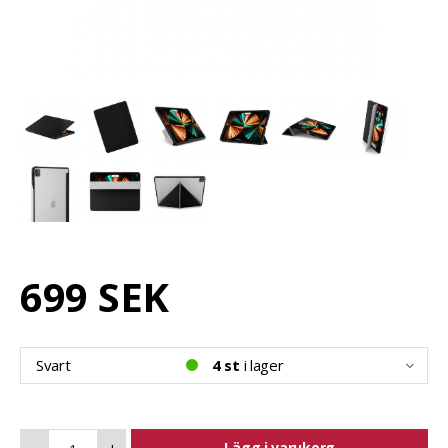
699 SEK
Svart
4 st
i lager
Lägg i varukorg