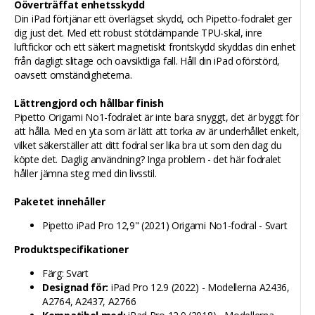
Oöverträffat enhetsskydd
Din iPad förtjänar ett överlägset skydd, och Pipetto-fodralet ger
dig just det. Med ett robust stötdämpande TPU-skal, inre
luftfickor och ett säkert magnetiskt frontskydd skyddas din enhet
från dagligt slitage och oavsiktliga fall. Håll din iPad oförstörd,
oavsett omständigheterna.
Lättrengjord och hållbar finish
Pipetto Origami No1-fodralet är inte bara snyggt, det är byggt för
att hålla. Med en yta som är lätt att torka av är underhållet enkelt,
vilket säkerställer att ditt fodral ser lika bra ut som den dag du
köpte det. Daglig användning? Inga problem - det här fodralet
håller jämna steg med din livsstil.
Paketet innehåller
Pipetto iPad Pro 12,9" (2021) Origami No1-fodral - Svart
Produktspecifikationer
Färg: Svart
Designad för:
iPad Pro 12.9 (2022) - Modellerna A2436,
A2764, A2437, A2766