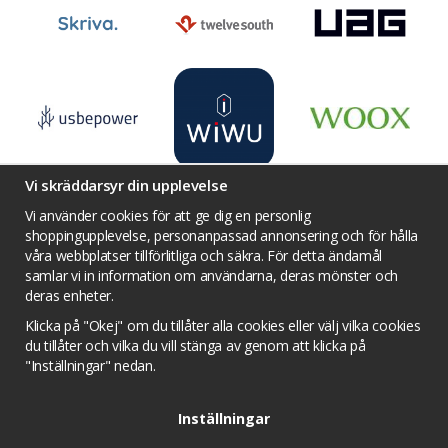
Vi skräddarsyr din upplevelse
Vi använder cookies för att ge dig en personlig
shoppingupplevelse, personanpassad annonsering och för hålla
våra webbplatser tillförlitliga och säkra. För detta ändamål
Villkor
Kontakta oss
Facebook
samlar vi in information om användarna, deras mönster och
Twitter
YouTube
Pinterest
Instagram
deras enheter.
Prisjakt
Integritets sekretesspolicy
Klicka på "Okej" om du tillåter alla cookies eller välj vilka cookies
Tävlingsvillkor
Om cookies
du tillåter och vilka du vill stänga av genom att klicka på
"Inställningar" nedan.
Cookie inställningar
Inställningar