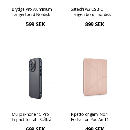
Brydge Pro Aluminium
Satechi w3 USB-C
Tangentbord Nordisk
Tangentbord - nordisk
Layout - Silver
layout - Rymdgrå
599 SEK
899 SEK
Mujjo iPhone 15 Pro
Pipetto origami No.1
Impact-fodral - Stålblå
Fodral för iPad Air 11
(2024) / iPad Air 10.9
699 SEK
499 SEK
(2022/2020) - Metallisk