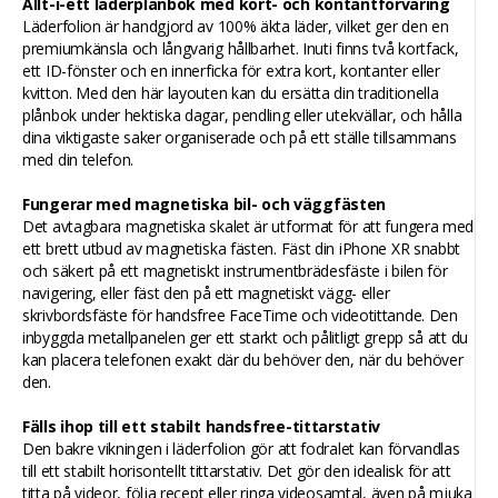
Allt-i-ett läderplånbok med kort- och kontantförvaring
Läderfolion är handgjord av 100% äkta läder, vilket ger den en
premiumkänsla och långvarig hållbarhet. Inuti finns två kortfack,
ett ID-fönster och en innerficka för extra kort, kontanter eller
kvitton. Med den här layouten kan du ersätta din traditionella
plånbok under hektiska dagar, pendling eller utekvällar, och hålla
dina viktigaste saker organiserade och på ett ställe tillsammans
med din telefon.
Fungerar med magnetiska bil- och väggfästen
Det avtagbara magnetiska skalet är utformat för att fungera med
ett brett utbud av magnetiska fästen. Fäst din iPhone XR snabbt
och säkert på ett magnetiskt instrumentbrädesfäste i bilen för
navigering, eller fäst den på ett magnetiskt vägg- eller
skrivbordsfäste för handsfree FaceTime och videotittande. Den
inbyggda metallpanelen ger ett starkt och pålitligt grepp så att du
kan placera telefonen exakt där du behöver den, när du behöver
den.
Fälls ihop till ett stabilt handsfree-tittarstativ
Den bakre vikningen i läderfolion gör att fodralet kan förvandlas
till ett stabilt horisontellt tittarstativ. Det gör den idealisk för att
titta på videor, följa recept eller ringa videosamtal, även på mjuka