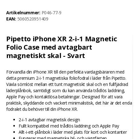
Artikelnummer:
P046-77-9
EAN:
5060520951409
Pipetto iPhone XR 2-i-1 Magnetic
Folio Case med avtagbart
magnetiskt skal - Svart
Förvandla din iPhone XR till den perfekta vardagsbäraren med
detta premium 2-i-1 magnetiska foliofodral i läder från Pipetto.
Växla sömlöst mellan ett tunt magnetiskt skal och en fullfjädrad
läderplånbok, samtidigt som du kan använda trådlös laddning,
Apple Pay och kontaktlösa betalningar. Designad för att vara
praktisk, skyddande och vackert minimalistisk, det här är det enda
fodralet du behöver till din iPhone XR.
2-i-1 avtagbar magnetisk design
Fullt kompatibel med trådlös laddning och Apple Pay
Allt-i-ett-plånbok i läder med plats för kort och kontanter
Fungerar med magnetiska bil- och väggfästen