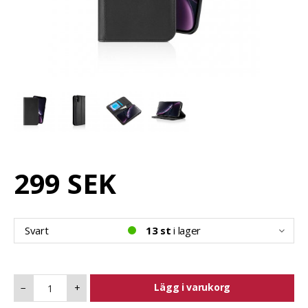
299 SEK
Svart
13 st
i lager
Lägg i varukorg
−
+