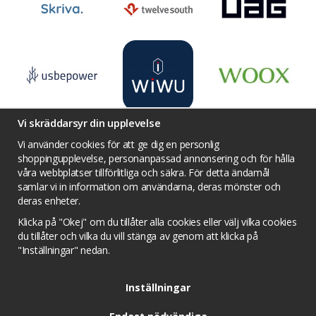
Vi skräddarsyr din upplevelse
Vi använder cookies för att ge dig en personlig
shoppingupplevelse, personanpassad annonsering och för hålla
våra webbplatser tillförlitliga och säkra. För detta ändamål
Villkor
Kontakta oss
Facebook
samlar vi in information om användarna, deras mönster och
Twitter
YouTube
Pinterest
Instagram
deras enheter.
Prisjakt
Integritets sekretesspolicy
Klicka på "Okej" om du tillåter alla cookies eller välj vilka cookies
Tävlingsvillkor
Om cookies
du tillåter och vilka du vill stänga av genom att klicka på
"Inställningar" nedan.
Cookie inställningar
Inställningar