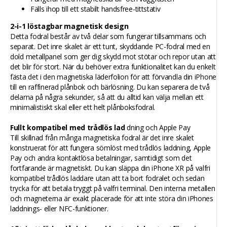
Fälls ihop till ett stabilt handsfree-tittstativ
2-i-1 löstagbar magnetisk design
Detta fodral består av två delar som fungerar tillsammans och
separat. Det inre skalet är ett tunt, skyddande PC-fodral med en
dold metallpanel som ger dig skydd mot stötar och repor utan att
det blir för stort. När du behöver extra funktionalitet kan du enkelt
fästa det i den magnetiska läderfolion för att förvandla din iPhone
till en raffinerad plånbok och bärlösning. Du kan separera de två
delarna på några sekunder, så att du alltid kan välja mellan ett
minimalistiskt skal eller ett helt plånboksfodral.
Fullt kompatibel med trådlös lad
dning och Apple Pay
Till skillnad från många magnetiska fodral är det inre skalet
konstruerat för att fungera sömlöst med trådlös laddning, Apple
Pay och andra kontaktlösa betalningar, samtidigt som det
fortfarande är magnetiskt. Du kan släppa din iPhone XR på valfri
kompatibel trådlös laddare utan att ta bort fodralet och sedan
trycka för att betala tryggt på valfri terminal. Den interna metallen
och magneterna är exakt placerade för att inte störa din iPhones
laddnings- eller NFC-funktioner.