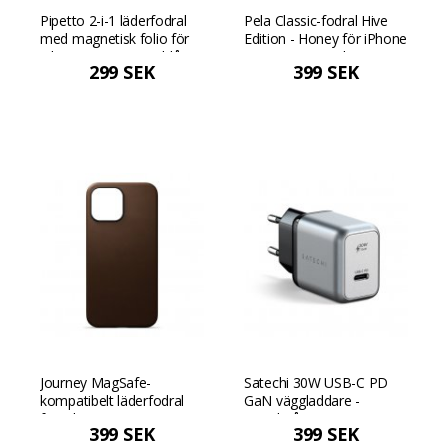
Pipetto 2-i-1 läderfodral
Pela Classic-fodral Hive
med magnetisk folio för
Edition - Honey för iPhone
iPhone X/XS - Marinblå
13 - Honungsgul
299 SEK
399 SEK
Journey MagSafe-
Satechi 30W USB-C PD
kompatibelt läderfodral
GaN väggladdare -
för iPhone 13 Pro Max -
Rymdgrå
399 SEK
399 SEK
Dark Brown Mörkbrun