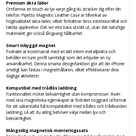
Premium äkta läder
Omfamna en touch av lyx varje gång du sträcker dig efter din
telefon. Pipetto Magnetic Leather Case är tillverkat av
högkvalitativt äkta läder, vilket förbättrar dess estetiska tilltal och
taktila upplevelse. Det ser inte bara utsökt ut, utan det naturliga
materialet ger också långvarig hållbarhet.
Smart inbyggd magnet
Fodralet är konstruerat med en lätt intern metallplatta och
behåller en tunn profil samtidigt som det erbjuder en ny
användbarhet. Denna smarta designfunktion gör att din iPhone
smidigt kan fästas i magnethållaren, vilket effektiviserar dina
dagliga aktiviteter.
Kompatibel med trådlös laddning
Funktionalitet möter bekvämlighet utan kompromisser. Även
med sina magnetiska egenskaper är fodralet noggrant utformat
för att säkerställa full kompatibilitet med trådlös och trådbunden
laddning, så att du aldrig behöver välja mellan lyx och
bekvämlighet.
Mångsidig magnetisk monteringssats