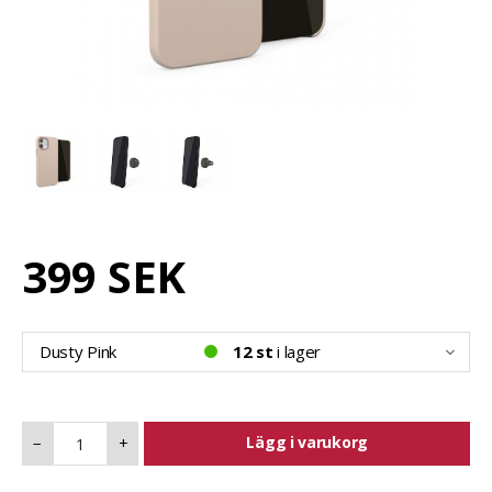
399 SEK
Dusty Pink
12 st
i lager
Lägg i varukorg
−
+