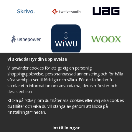
Vi skräddarsyr din upplevelse
Vi använder cookies för att ge dig en personlig
shoppingupplevelse, personanpassad annonsering och för hålla
våra webbplatser tillförlitliga och säkra. För detta ändamål
Villkor
Kontakta oss
Facebook
samlar vi in information om användarna, deras mönster och
Twitter
YouTube
Pinterest
Instagram
deras enheter.
Prisjakt
Integritets sekretesspolicy
Klicka på "Okej" om du tillåter alla cookies eller välj vilka cookies
Tävlingsvillkor
Om cookies
du tillåter och vilka du vill stänga av genom att klicka på
"Inställningar" nedan.
Cookie inställningar
Inställningar