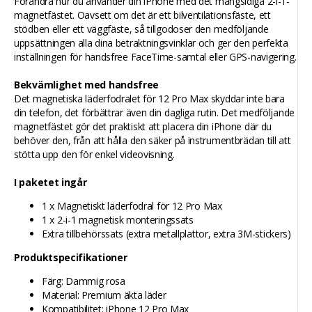
Förändra hur du använder din iPhone med det mångsidiga 2-i-1-
magnetfästet. Oavsett om det är ett bilventilationsfäste, ett
stödben eller ett väggfäste, så tillgodoser den medföljande
uppsättningen alla dina betraktningsvinklar och ger den perfekta
inställningen för handsfree FaceTime-samtal eller GPS-navigering.
Bekvämlighet med handsfree
Det magnetiska läderfodralet för 12 Pro Max skyddar inte bara
din telefon, det förbättrar även din dagliga rutin. Det medföljande
magnetfästet gör det praktiskt att placera din iPhone där du
behöver den, från att hålla den säker på instrumentbrädan till att
stötta upp den för enkel videovisning.
I paketet ingår
1 x Magnetiskt läderfodral för 12 Pro Max
1 x 2-i-1 magnetisk monteringssats
Extra tillbehörssats (extra metallplattor, extra 3M-stickers)
Produktspecifikationer
Färg: Dammig rosa
Material: Premium äkta läder
Kompatibilitet: iPhone 12 Pro Max