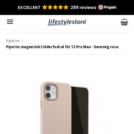
Pipetto
Produkten har blivit tillagd i varukorgen
Pipetto magnetiskt läderfodral för 12 Pro Max - Dammig rosa