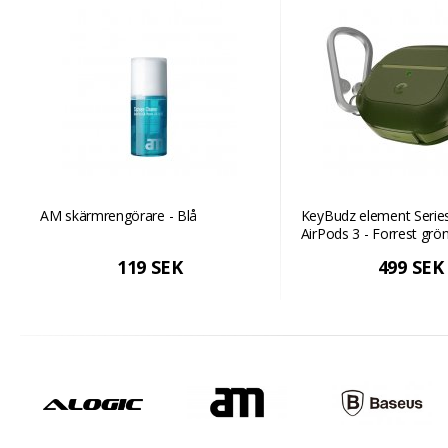
AM skärmrengörare - Blå
KeyBudz element Series
AirPods 3 - Forrest grö
119 SEK
499 SEK