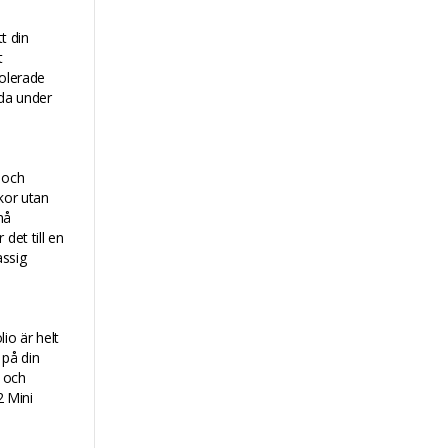
t din
t
polerade
nda under
 och
skor utan
må
 det till en
assig
io är helt
 på din
r och
2 Mini