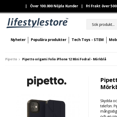
|
Över 100.000 Nöjda Kunder | Fri Frakt över 50
Nyheter
Populära produkter
Tech Toys - STEM
Mobi
Pipetto
Pipetto origami Folio iPhone 12 Mini Fodral - Mörkblå
Pipett
Mörk
Skydda och
telefon. P
mångsidigt
och en sny