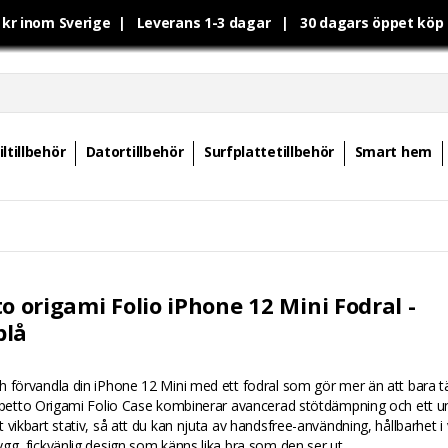
0 kr inom Sverige | Leverans 1-3 dagar | 30 dagars öppet kö
ltillbehör
Datortillbehör
Surfplattetillbehör
Smart hem
o origami Folio iPhone 12 Mini Fodral -
blå
 förvandla din iPhone 12 Mini med ett fodral som gör mer än att bara t
ipetto Origami Folio Case kombinerar avancerad stötdämpning och ett un
 vikbart stativ, så att du kan njuta av handsfree-användning, hållbarhet 
gg, fickvänlig design som känns lika bra som den ser ut.