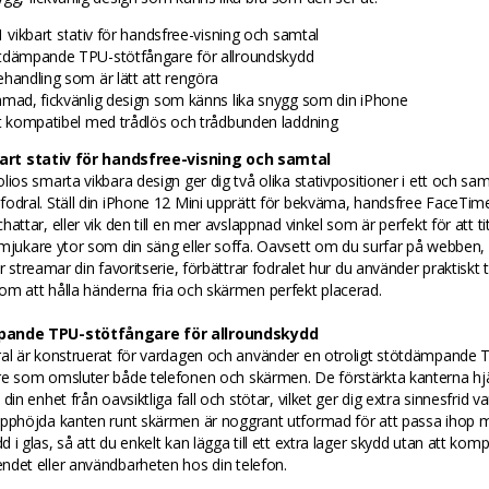
1 vikbart stativ för handsfree-visning och samtal
tdämpande TPU-stötfångare för allroundskydd
ehandling som är lätt att rengöra
mmad, fickvänlig design som känns lika snygg som din iPhone
lt kompatibel med trådlös och trådbunden laddning
bart stativ för handsfree-visning och samtal
lios smarta vikbara design ger dig två olika stativpositioner i ett och s
odral. Ställ din iPhone 12 Mini upprätt för bekväma, handsfree FaceTim
hattar, eller vik den till en mer avslappnad vinkel som är perfekt för att ti
mjukare ytor som din säng eller soffa. Oavsett om du surfar på webben, f
er streamar din favoritserie, förbättrar fodralet hur du använder praktiskt t
m att hålla händerna fria och skärmen perfekt placerad.
ande TPU-stötfångare för allroundskydd
ral är konstruerat för vardagen och använder en otroligt stötdämpande 
e som omsluter både telefonen och skärmen. De förstärkta kanterna hjälp
din enhet från oavsiktliga fall och stötar, vilket ger dig extra sinnesfrid v
upphöjda kanten runt skärmen är noggrant utformad för att passa ihop 
 i glas, så att du enkelt kan lägga till ett extra lager skydd utan att ko
ndet eller användbarheten hos din telefon.