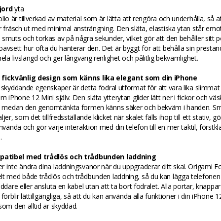
jord
yta
lio är tillverkad av material som är lätta att rengöra och underhålla, så at
r fräsch ut med minimal ansträngning. Den släta, elastiska ytan står emo
smuts och torkas av på några sekunder, vilket gör att den behåller sitt 
avsett hur ofta du hanterar den. Det är byggt för att behålla sin presta
hela livslängd och ger långvarig renlighet och pålitlig bekvämlighet.
 fickvänlig design som känns lika elegant som din iPhone
 skyddande egenskaper är detta fodral utformat för att vara lika slimmat
m iPhone 12 Mini själv. Den släta ytterytan glider lätt ner i fickor och vä
a, medan den genomtänkta formen känns säker och bekväm i handen. S
jer, som det tillfredsställande klicket när skalet fälls ihop till ett stativ, gör
använda och gör varje interaktion med din telefon till en mer taktil, förstkl
.
mpatibel med trådlös och trådbunden laddning
 inte ändra dina laddningsvanor när du uppgraderar ditt skal. Origami Fol
lt med både trådlös och trådbunden laddning, så du kan lägga telefonen
addare eller ansluta en kabel utan att ta bort fodralet. Alla portar, knappa
förblir lättillgängliga, så att du kan använda alla funktioner i din iPhone 1
som den alltid är skyddad.