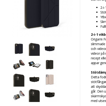
2-i-
Stö
Ytb
Sli
Ful
2-i-1 vik
Origami Fo
slimmade f
och videoc
videor på 
recept ell
appar geno
Stötdämp
Detta fod
stötfångar
att skydda 
går. Den 
skärmskydd
med utsee