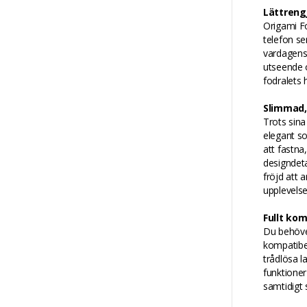
Lättreng
Origami Fo
telefon se
vardagens 
utseende o
fodralets 
Slimmad,
Trots sina
elegant so
att fastn
designdetal
fröjd att 
upplevelse
Fullt ko
Du behöver
kompatibe
trådlösa l
funktioner 
samtidigt 