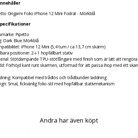
innehåller
etto Origami Folio iPhone 12 Mini Fodral - Mörkblå
pecifikationer
umärke: Pipetto
g: Dark Blue Mörkblå
patibilitet: iPhone 12 Mini (5,4 tum / ca 13,7 cm skärm)
lbara positioner: 2-i-1 hopfällbart stativ
erial: Stötdämpande TPU-stötfångare med finish som är lätt att rengöra
dd: Förhöjd kant runt skärmen, utformad för att passa ihop med ett skä
s
dning: Kompatibel med trådlös och trådbunden laddning
ign: Smal, fickvänlig folio-stil med hopfällbar stativmekanism
Andra har även köpt