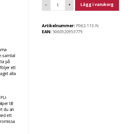
Lägg i varukorg
−
+
Artikelnummer:
P062-113-N
EAN:
5060520953779
amma
e-samtal
tta på
öljer ett
aget alla
TPU-
er till
art du än
med ett
mpromissa