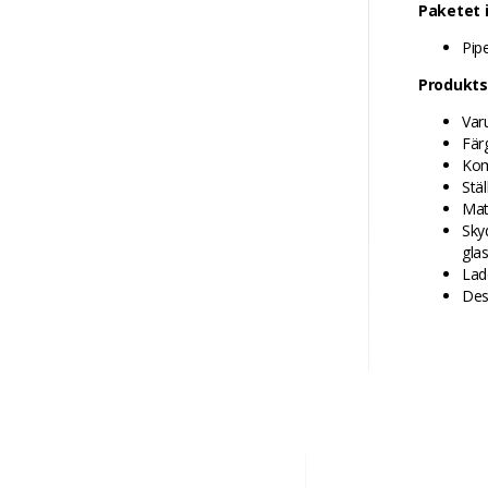
Paketet 
Pip
Produkts
Var
Fär
Kom
Stäl
Mat
Sky
gla
Lad
Des