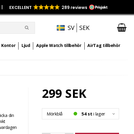
p
|
SV
SEK
Kontor
Ljud
Apple Watch tillbehör
AirTag tillbehör
299 SEK
Mörkblå
54 st
i lager
äcka din
ikt
i vardagen