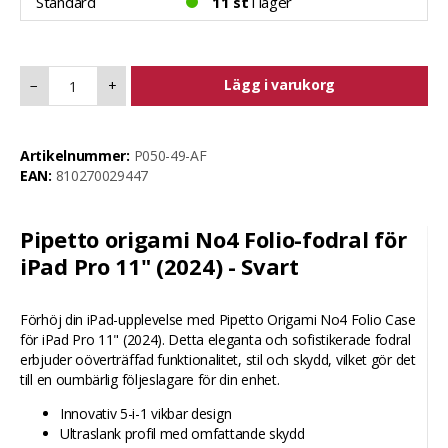
Standard
11 st
i lager
Lägg i varukorg
−
+
Artikelnummer:
P050-49-AF
EAN:
810270029447
Pipetto origami No4 Folio-fodral för
iPad Pro 11" (2024) - Svart
Förhöj din iPad-upplevelse med Pipetto Origami No4 Folio Case
för iPad Pro 11" (2024). Detta eleganta och sofistikerade fodral
erbjuder oöverträffad funktionalitet, stil och skydd, vilket gör det
till en oumbärlig följeslagare för din enhet.
Innovativ 5-i-1 vikbar design
Ultraslank profil med omfattande skydd