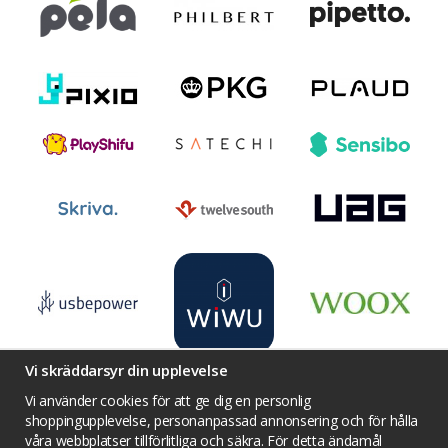
Vi skräddarsyr din upplevelse
Vi använder cookies för att ge dig en personlig
shoppingupplevelse, personanpassad annonsering och för hålla
våra webbplatser tillförlitliga och säkra. För detta ändamål