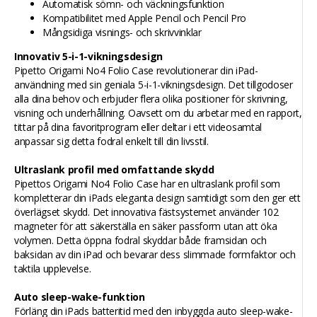
Automatisk sömn- och väckningsfunktion
Kompatibilitet med Apple Pencil och Pencil Pro
Mångsidiga visnings- och skrivvinklar
Innovativ 5-i-1-vikningsdesign
Pipetto Origami No4 Folio Case revolutionerar din iPad-
användning med sin geniala 5-i-1-vikningsdesign. Det tillgodoser
alla dina behov och erbjuder flera olika positioner för skrivning,
visning och underhållning. Oavsett om du arbetar med en rapport,
tittar på dina favoritprogram eller deltar i ett videosamtal
anpassar sig detta fodral enkelt till din livsstil.
Ultraslank profil med omfattande skydd
Pipettos Origami No4 Folio Case har en ultraslank profil som
kompletterar din iPads eleganta design samtidigt som den ger ett
överlägset skydd. Det innovativa fästsystemet använder 102
magneter för att säkerställa en säker passform utan att öka
volymen. Detta öppna fodral skyddar både framsidan och
baksidan av din iPad och bevarar dess slimmade formfaktor och
taktila upplevelse.
Auto sleep-wake-funktion
Förläng din iPads batteritid med den inbyggda auto sleep-wake-