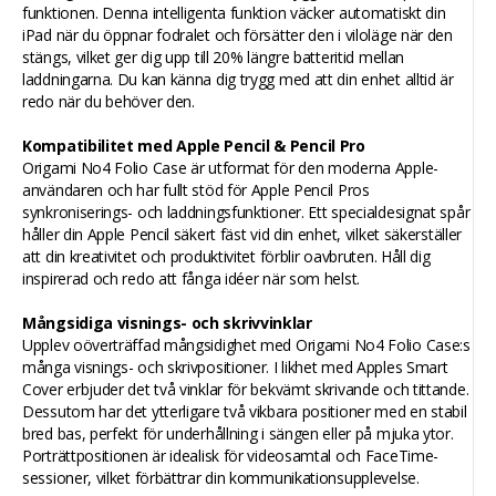
funktionen. Denna intelligenta funktion väcker automatiskt din
iPad när du öppnar fodralet och försätter den i viloläge när den
stängs, vilket ger dig upp till 20% längre batteritid mellan
laddningarna. Du kan känna dig trygg med att din enhet alltid är
redo när du behöver den.
Kompatibilitet med Apple Pencil & Pencil Pro
Origami No4 Folio Case är utformat för den moderna Apple-
användaren och har fullt stöd för Apple Pencil Pros
synkroniserings- och laddningsfunktioner. Ett specialdesignat spår
håller din Apple Pencil säkert fäst vid din enhet, vilket säkerställer
att din kreativitet och produktivitet förblir oavbruten. Håll dig
inspirerad och redo att fånga idéer när som helst.
Mångsidiga visnings- och skrivvinklar
Upplev oöverträffad mångsidighet med Origami No4 Folio Case:s
många visnings- och skrivpositioner. I likhet med Apples Smart
Cover erbjuder det två vinklar för bekvämt skrivande och tittande.
Dessutom har det ytterligare två vikbara positioner med en stabil
bred bas, perfekt för underhållning i sängen eller på mjuka ytor.
Porträttpositionen är idealisk för videosamtal och FaceTime-
sessioner, vilket förbättrar din kommunikationsupplevelse.