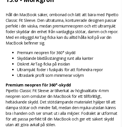
Håll din MacBook säker, ombonad och lätt att bära med Pipetto
Classic Fit Sleeve. Den ultratunna, konturerade designen passar
perfekt i din väska, medan premiumneopren och ett ultramjukt
foder skyddar din enhet från vardagliga stötar, damm och repor.
Med en inbyggd AirTag-ficka kan du alltid hålla koll på var din
MacBook befinner sig.
Premium neopren för 360° skydd
Skyddande blixtlåsstängning runt alla kanter
Diskret AirTag-ficka på insidan
Ultramjukt foder i fuskpäls för att förhindra repor
Ultraslank profil som minimerar volym
Premium neopren för 360°-skydd
Pipetto Classic Fit Sleeve är tillverkat av högkvalitativ 4 mm
neopren som omsluter din MacBook för ett tillförlitligt,
heltäckande skydd. Det stötdämpande materialet hjälper till att
dämpa stötar och mindre fall, medan den mjuka utsidan känns
bra i handen och ser smart ut i alla miljöer. Fodralet är utformat
för att passa perfekt till din MacBook och ger ett säkert skydd
utan att göra avkall på stilen.