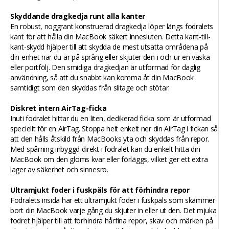
Skyddande dragkedja runt alla kanter
En robust, noggrant konstruerad dragkedja löper längs fodralets
kant för att hålla din MacBook säkert innesluten. Detta kant-till-
kant-skydd hjälper till att skydda de mest utsatta områdena på
din enhet när du är på språng eller skjuter den i och ur en väska
eller portfölj. Den smidiga dragkedjan är utformad för daglig
användning, så att du snabbt kan komma åt din MacBook
samtidigt som den skyddas från slitage och stötar.
Diskret intern AirTag-ficka
Inuti fodralet hittar du en liten, dedikerad ficka som är utformad
speciellt för en AirTag. Stoppa helt enkelt ner din AirTag i fickan så
att den hålls åtskild från MacBooks yta och skyddas från repor.
Med spårning inbyggd direkt i fodralet kan du enkelt hitta din
MacBook om den glöms kvar eller förläggs, vilket ger ett extra
lager av säkerhet och sinnesro.
Ultramjukt foder i fuskpäls för att förhindra repor
Fodralets insida har ett ultramjukt foder i fuskpäls som skämmer
bort din MacBook varje gång du skjuter in eller ut den. Det mjuka
fodret hjälper till att förhindra hårfina repor, skav och märken på