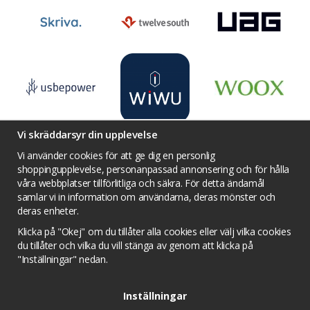
Vi skräddarsyr din upplevelse
Vi använder cookies för att ge dig en personlig
shoppingupplevelse, personanpassad annonsering och för hålla
våra webbplatser tillförlitliga och säkra. För detta ändamål
Villkor
Kontakta oss
Facebook
samlar vi in information om användarna, deras mönster och
Twitter
YouTube
Pinterest
Instagram
deras enheter.
Prisjakt
Integritets sekretesspolicy
Klicka på "Okej" om du tillåter alla cookies eller välj vilka cookies
Tävlingsvillkor
Om cookies
du tillåter och vilka du vill stänga av genom att klicka på
"Inställningar" nedan.
Cookie inställningar
Inställningar