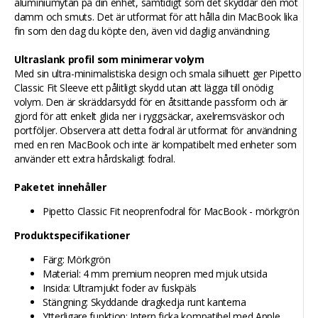
aluminiumytan på din enhet, samtidigt som det skyddar den mot
damm och smuts. Det är utformat för att hålla din MacBook lika
fin som den dag du köpte den, även vid daglig användning.
Ultraslank profil som minimerar volym
Med sin ultra-minimalistiska design och smala silhuett ger Pipetto
Classic Fit Sleeve ett pålitligt skydd utan att lägga till onödig
volym. Den är skräddarsydd för en åtsittande passform och är
gjord för att enkelt glida ner i ryggsäckar, axelremsväskor och
portföljer. Observera att detta fodral är utformat för användning
med en ren MacBook och inte är kompatibelt med enheter som
använder ett extra hårdskaligt fodral.
Paketet innehåller
Pipetto Classic Fit neoprenfodral för MacBook - mörkgrön
Produktspecifikationer
Färg: Mörkgrön
Material: 4 mm premium neopren med mjuk utsida
Insida: Ultramjukt foder av fuskpäls
Stängning: Skyddande dragkedja runt kanterna
Ytterligare funktion: Intern ficka kompatibel med Apple