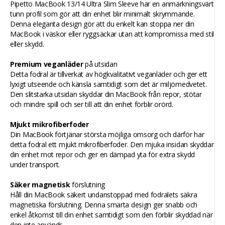
Pipetto MacBook 13/14 Ultra Slim Sleeve har en anmärkningsvärt
tunn profil som gör att din enhet blir minimalt skrymmande.
Denna eleganta design gör att du enkelt kan stoppa ner din
MacBook i väskor eller ryggsäckar utan att kompromissa med stil
eller skydd.
Premium veganläder
på utsidan
Detta fodral är tillverkat av högkvalitativt veganläder och ger ett
lyxigt utseende och känsla samtidigt som det är miljömedvetet.
Den slitstarka utsidan skyddar din MacBook från repor, stötar
och mindre spill och ser till att din enhet förblir orörd.
Mjukt mikrofiberfoder
Din MacBook förtjänar största möjliga omsorg och därför har
detta fodral ett mjukt mikrofiberfoder. Den mjuka insidan skyddar
din enhet mot repor och ger en dämpad yta för extra skydd
under transport.
Säker magnetisk
förslutning
Håll din MacBook säkert undanstoppad med fodralets säkra
magnetiska förslutning. Denna smarta design ger snabb och
enkel åtkomst till din enhet samtidigt som den förblir skyddad när
den inte används.