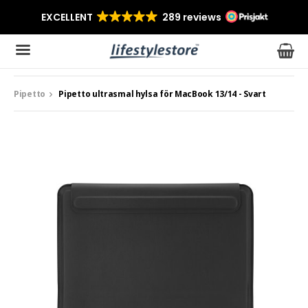
Pipetto
Pipetto ultrasmal hylsa för MacBook 13/14 - Svart
Produkten har blivit tillagd i varukorgen