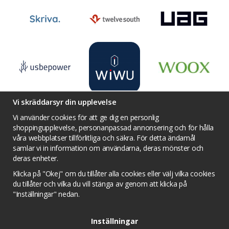
Vi skräddarsyr din upplevelse
Vi använder cookies för att ge dig en personlig
shoppingupplevelse, personanpassad annonsering och för hålla
våra webbplatser tillförlitliga och säkra. För detta ändamål
Villkor
Kontakta oss
Facebook
samlar vi in information om användarna, deras mönster och
Twitter
YouTube
Pinterest
Instagram
deras enheter.
Prisjakt
Integritets sekretesspolicy
Klicka på "Okej" om du tillåter alla cookies eller välj vilka cookies
Tävlingsvillkor
Om cookies
du tillåter och vilka du vill stänga av genom att klicka på
"Inställningar" nedan.
Cookie inställningar
Inställningar