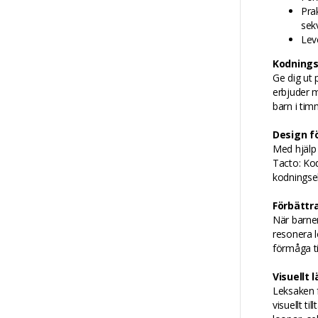
Pra
sek
Lev
Kodnings
Ge dig ut
erbjuder m
barn i tim
Design f
Med hjälp 
Tacto: Kod
kodningsel
Förbättr
När barnen
resonera l
förmåga ti
Visuellt
Leksaken f
visuellt t