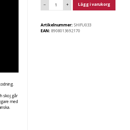
Lägg i varukorg
−
+
Artikelnummer:
SHIFU033
EAN:
8908013692170
kodning.
ch skoj går
ligare med
anska.