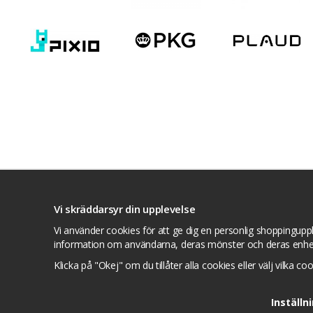
Villkor
Kontakta oss
Facebook
Twitte
Vi skräddarsyr din upplevelse
Vi använder cookies för att ge dig en personlig shoppinguppl
information om användarna, deras mönster och deras enhe
Klicka på "Okej" om du tillåter alla cookies eller välj vilka co
Inställn