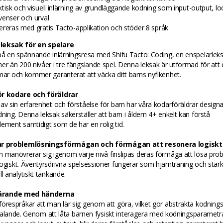
ktisk och visuell inlärning av grundläggande kodning som input-output, lo
venser och urval
ereras med gratis Tacto-applikation och stöder 8 språk
leksak för en spelare
 på en spännande inlärningsresa med Shifu Tacto: Coding, en enspelarle
er än 200 nivåer i tre fängslande spel. Denna leksak är utformad för att
mar och kommer garanterat att väcka ditt barns nyfikenhet.
ör kodare och föräldrar
av sin erfarenhet och förståelse för barn har våra kodarföräldrar designa
ning. Denna leksak säkerställer att barn i åldern 4+ enkelt kan förstå
ement samtidigt som de har en rolig tid.
ar problemlösningsförmågan och förmågan att resonera logiskt
 manövrerar sig igenom varje nivå finslipas deras förmåga att lösa pro
ogiskt. Äventyrsdrivna spelsessioner fungerar som hjärnträning och stär
ll analytiskt tänkande.
 lärande med händerna
örespråkar att man lär sig genom att göra, vilket gör abstrakta kodning
illtalande. Genom att låta barnen fysiskt interagera med kodningsparamet