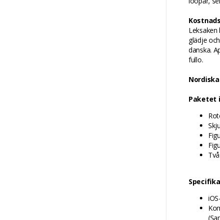
loopar, se
Kostnads
Leksaken l
glädje och
danska. Ap
fullo.
Nordiska
Paketet 
Rot
Skju
Fig
Figu
Två
Specifik
iOS
Kom
(Sa