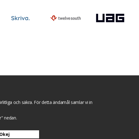
ntegritets sekretesspolicy
Tävlingsvillkor
litliga och säkra. För detta ändamål samlar vi in
gar" nedan.
Okej