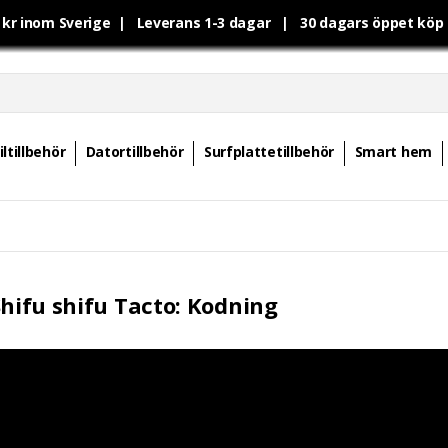
0 kr inom Sverige | Leverans 1-3 dagar | 30 dagars öppet kö
ltillbehör
Datortillbehör
Surfplattetillbehör
Smart hem
Shifu shifu Tacto: Kodning