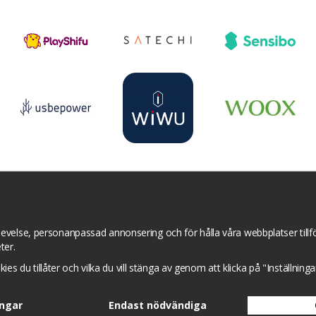
r
YouTube
Pinterest
Instagram
Prisjakt
I
Om cookies
Cookie inställningar
evelse, personanpassad annonsering och för hålla våra webbplatser tillför
ter.
okies du tillåter och vilka du vill stänga av genom att klicka på "Inställnin
ingar
Endast nödvändiga