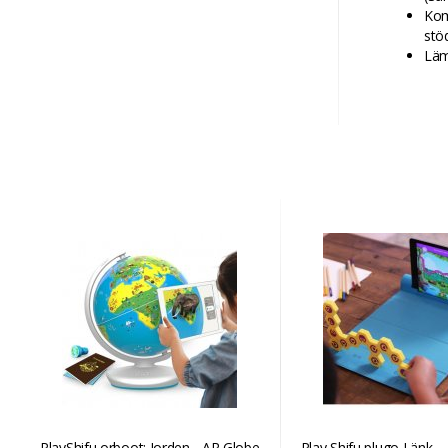
Kom
stöd
Läm
PlayShifu orboot: Jorden - AR Globe
Play Shifu plugo Länk