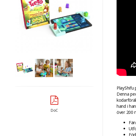
PlayShifu 
Denna peda
kodarföräl
hand i han
DoC
över 200 n
Fän
Utf
För