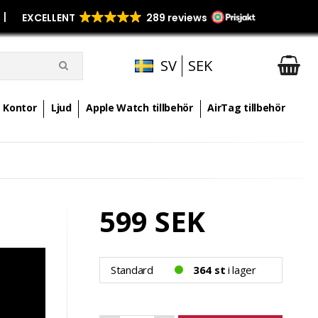
p
|
SV
SEK
Kontor
Ljud
Apple Watch tillbehör
AirTag tillbehör
599 SEK
Standard
364 st
i lager