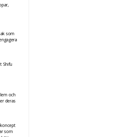
opar,
ksak som
 engagera
t Shifu
blem och
ker deras
skoncept
rar som