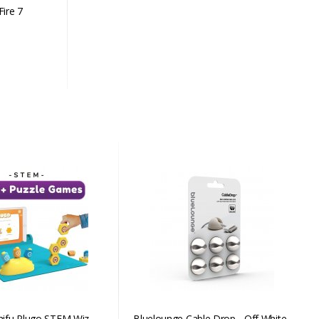
Fire 7
shifu Plugo STEM Wiz
Bluelounge Cable Drop - Off White