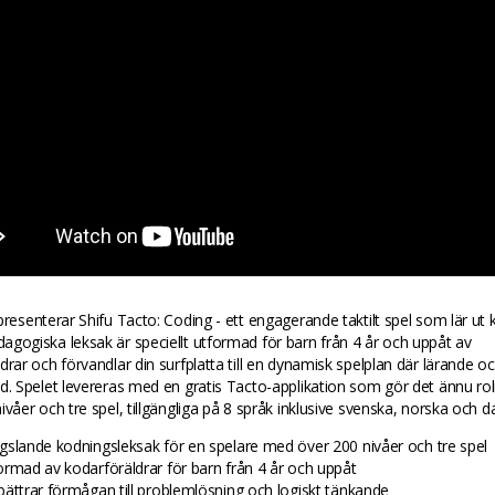
presenterar Shifu Tacto: Coding - ett engagerande taktilt spel som lär ut 
gogiska leksak är speciellt utformad för barn från 4 år och uppåt av
drar och förvandlar din surfplatta till en dynamisk spelplan där lärande o
d. Spelet levereras med en gratis Tacto-applikation som gör det ännu ro
ivåer och tre spel, tillgängliga på 8 språk inklusive svenska, norska och d
gslande kodningsleksak för en spelare med över 200 nivåer och tre spel
ormad av kodarföräldrar för barn från 4 år och uppåt
bättrar förmågan till problemlösning och logiskt tänkande