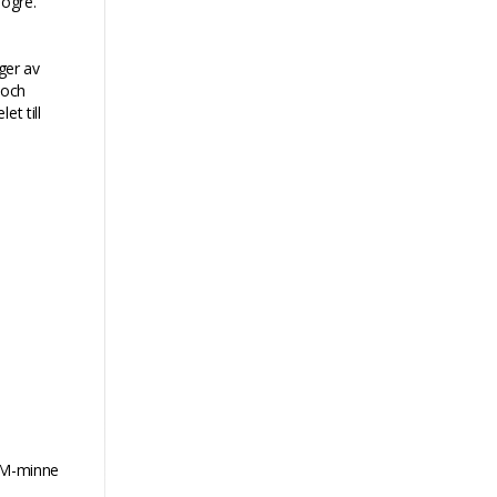
högre.
ger av
 och
et till
RAM-minne