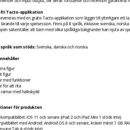
kvenser och input-output, blir deras förståelse och retention garanterat 
fri Tacto-applikation
evereras med en gratis Tacto-applikation som lägger till ytterligare ett la
 lärande till varje spelsession. Finns på 8 språk, inklusive svenska, norska
pen säkerställer att barn med olika språkliga bakgrunder kan njuta av spel
 språk som stöds:
Svenska, danska och norska.
innehåller
era figur
t figur
ur med funktioner
r för att rita
 ramar med halkskydd
ationer för produkten
-kompatibilitet: iOS 11 och senare (iPad 2 och iPad Mini 1 stöds inte)
patibilitet med Android: Android OS 6 och senare, kräver minst 1 GB 
msung Tab A stöds inte)