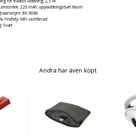
ång för trådlös laddning: 2,5 W
teristorlek: 220 mAh; uppladdningsbart litium
talarvolym: 80-90db
le FindMy: MFi-certifierad
: Svart
Andra har även köpt