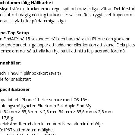
och dammtålig Hållbarhet
kydd står din tracker emot regn, spill och oavsiktliga tvättar. Det förstär
t fall och daglig nötning i fickor eller väskor. Res tryggt i vetskapen om a
gerar i skyfall eller på dammiga stigar.
One-Tap Setup
in FindAll™ på 15 sekunder: Håll den bara nära din iPhone och godkänn
smeddelandet. Inga appar att ladda ner eller konton att skapa. Dela pla
emedlemmar så att alla kan hjälpa till att hitta felplacerade föremål.
innehåller
:
echi FindAll™ plånbokskort (svart)
de för snabbstart
pecifikationer
patibilitet: iPhone 11 eller senare med iOS 15+
lutningsmöjligheter: Bluetooth 5.4, Apple Find My
t: 54 mm × 85,6 mm × 2,5 mm 54 mm × 85,6 mm × 2,5 mm
: 17,8 g
erial: Anodiserad aluminium Anodiserat aluminiumhölje
jö: IP67 vatten-/dammtålighet