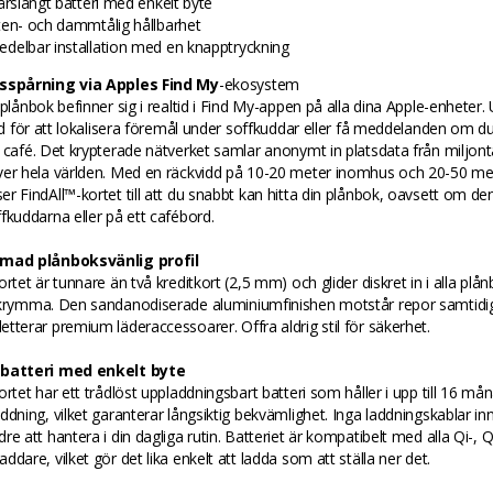
 årslångt batteri med enkelt byte
ten- och dammtålig hållbarhet
delbar installation med en knapptryckning
sspårning via Apples Find My
-ekosystem
 plånbok befinner sig i realtid i Find My-appen på alla dina Apple-enheter. 
jud för att lokalisera föremål under soffkuddar eller få meddelanden om d
 café. Det krypterade nätverket samlar anonymt in platsdata från miljont
ver hela världen. Med en räckvidd på 10-20 meter inomhus och 20-50 me
r FindAll™-kortet till att du snabbt kan hitta din plånbok, oavsett om den
fkuddarna eller på ett cafébord.
mmad plånboksvänlig profil
ortet är tunnare än två kreditkort (2,5 mm) och glider diskret in i alla plå
skrymma. Den sandanodiserade aluminiumfinishen motstår repor samtid
tterar premium läderaccessoarer. Offra aldrig stil för säkerhet.
 batteri med enkelt byte
ortet har ett trådlöst uppladdningsbart batteri som håller i upp till 16 må
ddning, vilket garanterar långsiktig bekvämlighet. Inga laddningskablar in
re att hantera i din dagliga rutin. Batteriet är kompatibelt med alla Qi-, Qi
ddare, vilket gör det lika enkelt att ladda som att ställa ner det.