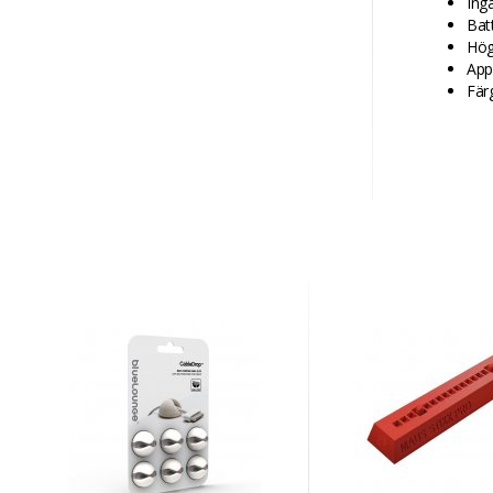
Ing
Bat
Hög
App
Färg