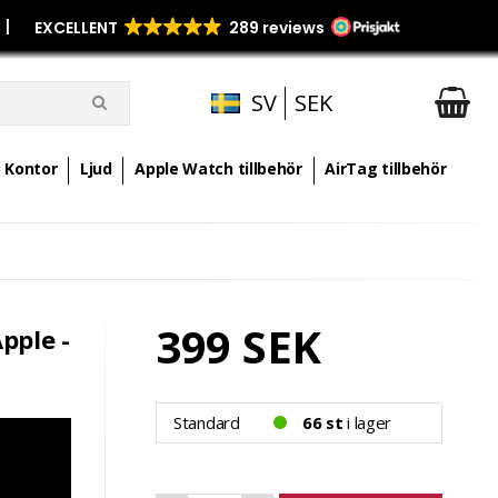
p
|
SV
SEK
Kontor
Ljud
Apple Watch tillbehör
AirTag tillbehör
399 SEK
pple -
Standard
66 st
i lager