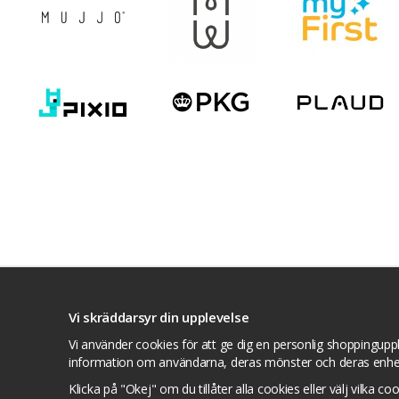
Villkor
Kontakta oss
Facebook
Twitte
Vi skräddarsyr din upplevelse
Vi använder cookies för att ge dig en personlig shoppinguppl
information om användarna, deras mönster och deras enhe
Klicka på "Okej" om du tillåter alla cookies eller välj vilka co