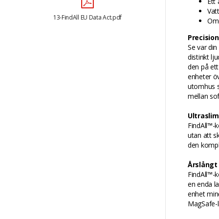
Ett
Vat
13-FindAll EU Data Act.pdf
Ome
Precision
Se var din
distinkt l
den på ett
enheter ö
utomhus se
mellan sof
Ultrasli
FindAll™-k
utan att 
den komple
Årslångt
FindAll™-k
en enda la
enhet mind
MagSafe-la