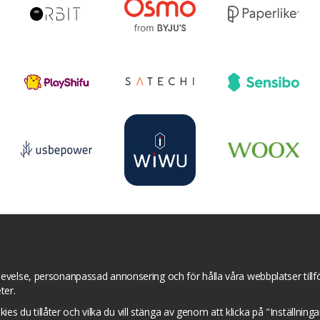
r
YouTube
Pinterest
Instagram
Prisjakt
I
Om cookies
Cookie inställningar
evelse, personanpassad annonsering och för hålla våra webbplatser tillför
ter.
okies du tillåter och vilka du vill stänga av genom att klicka på "Inställnin