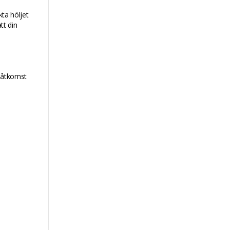
kta höljet
tt din
tsåtkomst