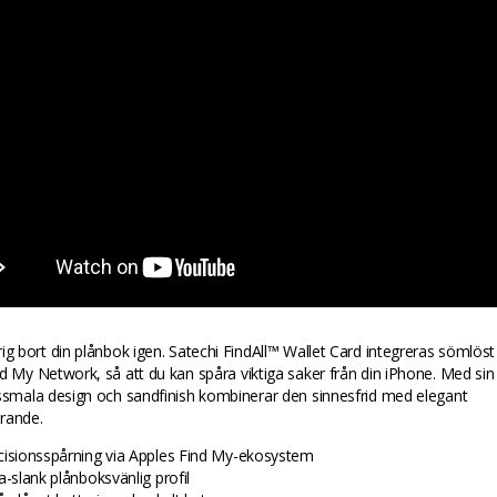
ig bort din plånbok igen. Satechi FindAll™ Wallet Card integreras sömlös
d My Network, så att du kan spåra viktiga saker från din iPhone. Med sin
ssmala design och sandfinish kombinerar den sinnesfrid med elegant
rande.
cisionsspårning via Apples Find My-ekosystem
a-slank plånboksvänlig profil