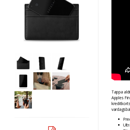
Tappa aldr
Apples Fin
kreditkort
vardagsbä
Pre
Ultr