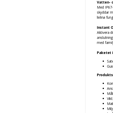
Vatten- 
Med IP67-s
skyddar mo
livlina fun
Instant 
Aktivera d
anslutning
med familj
Paketet 
Sat
Gui
Produkts
Kom
Ans
Måt
Vikt
Mat
Mil