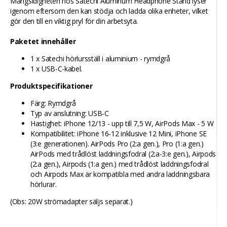
Mångsidigheten hos Satechi Aluminum Headphone Stand lyser
igenom eftersom den kan stödja och ladda olika enheter, vilket
gör den till en viktig pryl för din arbetsyta.
Paketet innehåller
1 x Satechi hörlursställ i aluminium - rymdgrå
1 x USB-C-kabel.
Produktspecifikationer
Färg: Rymdgrå
Typ av anslutning: USB-C
Hastighet: iPhone 12/13 - upp till 7,5 W, AirPods Max - 5 W
Kompatibilitet: iPhone 16-12 inklusive 12 Mini, iPhone SE
(3:e generationen). AirPods Pro (2:a gen.), Pro (1:a gen.)
AirPods med trådlöst laddningsfodral (2:a-3:e gen.), Airpods
(2:a gen.), Airpods (1:a gen.) med trådlöst laddningsfodral
och Airpods Max är kompatibla med andra laddningsbara
hörlurar.
(Obs: 20W strömadapter säljs separat.)