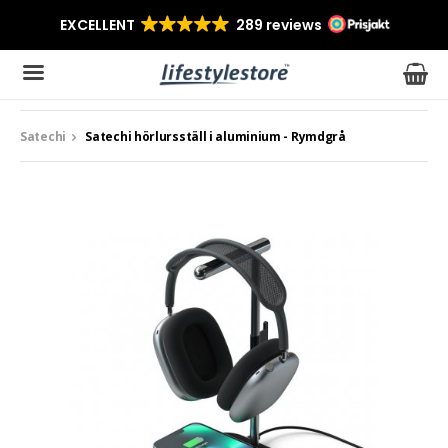
Satechi
Satechi hörlursställ i aluminium - Rymdgrå
Produkten har blivit tillagd i varukorgen