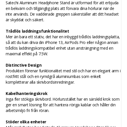
Satechi Aluminum Headphone Stand är utformad för att erbjuda
en bekväm och tillgänglig plats att förvara dina hörlurar när de
inte används. De vadderade greppen säkerställer att ditt headset
är skyddat och säkert.
Trådlös laddningsfunktionalitet
Mer än bara ett stativ, det har en inbyggd trådlös laddningsplatta,
så att du kan driva din iPhone 13, AirPods Pro eller någon annan
trådlös laddningskompatibel enhet utan ansträngning med en
maximal effekt på 7.5W.
Distinctive Design
Produkten förenar funktionalitet med stil och har en elegant arm i
rostfritt stål och en rymdgrå aluminiumbas som enkelt
kompletterar alla skrivbordsinredningar.
Kabelhanteringskrok
Inga fler stökiga skrivbord. Hörlursstället har en särskild krok som
ger en smart lösning för att hantera röriga kablar och håller din
arbetsmiljö fri från röran.
Stöder olika enheter