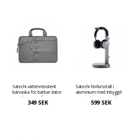
Satechi vattenresistent
Satechi hörlursställ i
bärväska för bärbar dator
aluminium med inbyggd
med fickor - Grå
USB-hubb - Rymdgrå
349 SEK
599 SEK