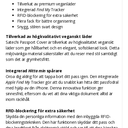
Tillverkat av premium veganläder
Integrerad
Find My
Tracker
RFID-blockering för extra säkerhet
Flera fack för bättre organisering
Snygg, stilren svart design
Tillverkad av högkvalitativt veganskt läder
Satechi Passport Cover är tillverkat av högkvalitativt veganskt
läder som ger hållbarhet och en elegant, sofistikerad look. Detta
miljövänliga material säkerställer att du reser med stil samtidigt
som det är grymhetsfritt.
Integrerad
Hitta min
spårare
Oroa dig aldrig för att tappa bort ditt pass igen. Den integrerade
Apple Find My
Tracker gör att du snabbt kan hitta ditt passfodral
med hjälp av din iPhone. Denna innovativa funktion ger
sinnesfrid, eftersom du vet att dina viktiga dokument alltid är
inom räckhåll.
RFID-blockering för extra säkerhet
Skydda din personliga information med den inbyggda RFID-
blockeringstekniken. Den här funktionen skyddar ditt pass och
dina kreditkort från elektronisk stöld och ser till att dina känsliga