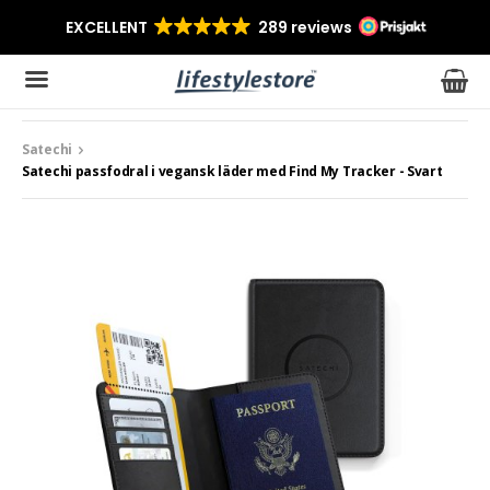
Satechi
Produkten har blivit tillagd i varukorgen
Satechi passfodral i vegansk läder med Find My Tracker - Svart