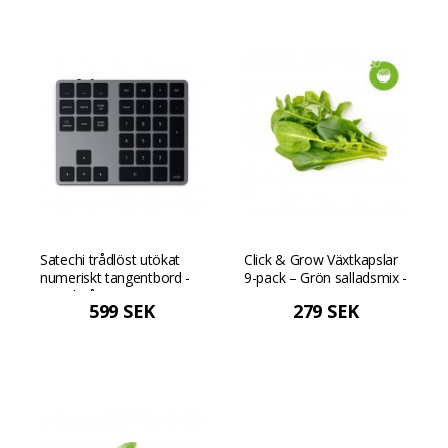
Satechi trådlöst utökat
Click & Grow Växtkapslar
numeriskt tangentbord -
9-pack – Grön salladsmix -
Rymdgrå
Grön
599 SEK
279 SEK