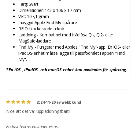
Färg: Svart
Dimensioner: 143 x 106 x 17 mm
Vikt: 107,1 gram
Inbyggd Apple Find My-spårare
RFID-blockerande teknik
Laddning - Kompatibel med trådlösa Qi-, Qi2- eller
MagSafe-laddare.
Find My - Fungerar med Apples "Find My"-app. En iOS- eller
iPadOS-enhet måste lägga till passfodralet i appen "Find
My".
*En iOS-, iPadOS- och macOS-enhet kan användas för spårning.
2024-11-20
av
webbkund
Nice att det var uppladdningsbart!
Endast textrecensioner visas