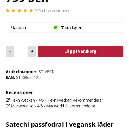
5
/5 (
1
recensioner)
Standard
7 st
i lager
Lägg i varukorg
−
+
Artikelnummer:
ST-VPCK
EAN:
810086361250
Recensioner
Teknikveckan - 4/5 - Teknikveckan Rekommenderar
Macworld.se - 4/5 - Macworld Rekommenderar
Satechi passfodral i vegansk läder