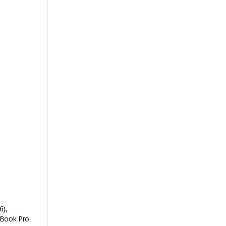
6),
cBook Pro