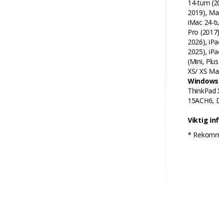
14-tum (2
2019), Ma
iMac 24-t
Pro (2017)
2026), iPa
2025), iPa
(Mini, Plu
XS/ XS Ma
Windows
ThinkPad 
15ACH6, D
Viktig i
* Rekomme