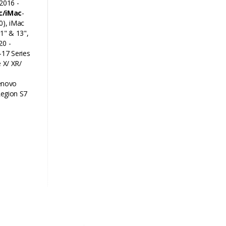
2016 -
c/iMac
-
0), iMac
11" & 13",
20 -
-17 Series
e X/ XR/
Lenovo
egion S7