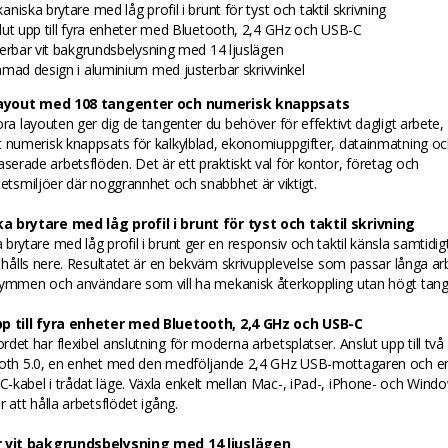
niska brytare med låg profil i brunt för tyst och taktil skrivning
lut upp till fyra enheter med Bluetooth, 2,4 GHz och USB-C
terbar vit bakgrundsbelysning med 14 ljuslägen
mmad design i aluminium med justerbar skrivvinkel
 layout med 108 tangenter och numerisk knappsats
ora layouten ger dig de tangenter du behöver för effektivt dagligt arbete, 
t numerisk knappsats för kalkylblad, ekonomiuppgifter, datainmatning o
rade arbetsflöden. Det är ett praktiskt val för kontor, företag och
tetsmiljöer där noggrannhet och snabbhet är viktigt.
 brytare med låg profil i brunt för tyst och taktil skrivning
brytare med låg profil i brunt ger en responsiv och taktil känsla samtidi
t hålls nere. Resultatet är en bekväm skrivupplevelse som passar långa ar
rymmen och användare som vill ha mekanisk återkoppling utan högt tange
p till fyra enheter med Bluetooth, 2,4 GHz och USB-C
det har flexibel anslutning för moderna arbetsplatser. Anslut upp till två
ooth 5.0, en enhet med den medföljande 2,4 GHz USB-mottagaren och e
kabel i trådat läge. Växla enkelt mellan Mac-, iPad-, iPhone- och Wind
r att hålla arbetsflödet igång.
r vit bakgrundsbelysning med 14 ljuslägen