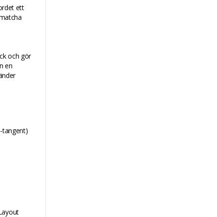
ordet ett
t matcha
yck och gör
in en
händer
-tangent)
Layout