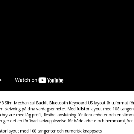
M3 Slim Mechanical Backlit Bluetooth Keyboard US layout är utformat fö
 skrivning på dina vardagsenheter. Med fullstor layout med 108 tangente
brytare med låg profil, flexibel anslutning för flera enheter och en slim
m ger det en förfinad skrivupplevelse för både arbete och hemmamiljöer.
lstor layout med 108 tangenter och numerisk knappsats