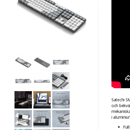
Satechi S
och bekväm
mekaniska 
i aluminiu
Ful