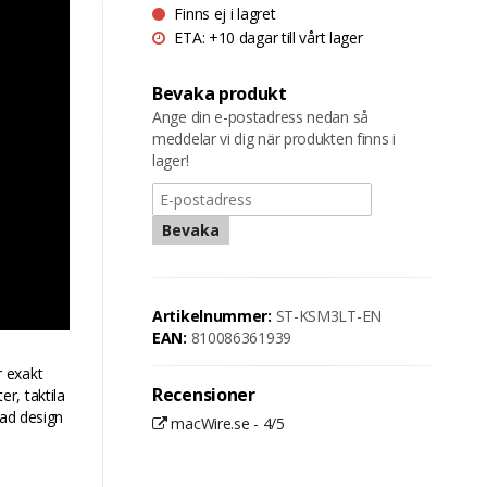
Finns ej i lagret
ETA: +10 dagar till vårt lager
Bevaka produkt
Ange din e-postadress nedan så
meddelar vi dig när produkten finns i
lager!
Bevaka
Artikelnummer:
ST-KSM3LT-EN
EAN:
810086361939
r exakt
Recensioner
r, taktila
mad design
macWire.se - 4/5