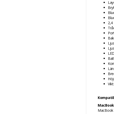
Lay
Bryt
Blu
Blue
2,4
Trå
Por
Bak
Lju
Ljus
LED
Bat
Kom
Län
Bre
Höj
Vikt
Kompatib
MacBook
MacBook P