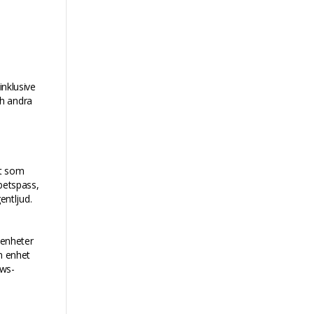
inklusive
ch andra
gt som
betspass,
ntljud.
 enheter
n enhet
ows-