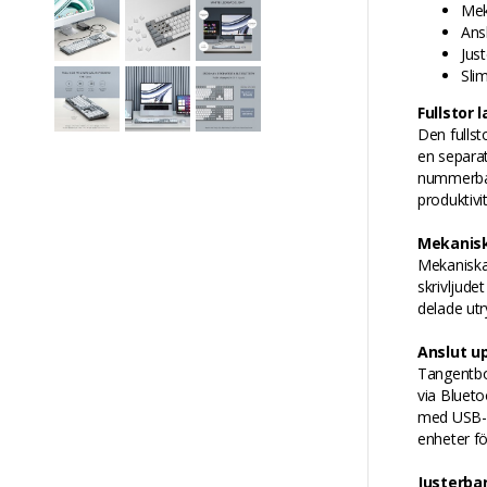
Meka
Ans
Jus
Sli
Fullstor
Den fullst
en separa
nummerbase
produktivi
Mekaniska
Mekaniska 
skrivljude
delade ut
Anslut up
Tangentbor
via Bluet
med USB-C-
enheter fö
Justerba