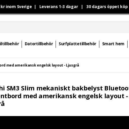
0 kr inom Sverige | Leverans 1-3 dagar | 30 dagars öppet kö
ltillbehör
Datortillbehör
Surfplattetillbehör
Smart hem
ord med amerikansk engelsk layout - Ljusgrå
hi SM3 Slim mekaniskt bakbelyst Bluetoo
ntbord med amerikansk engelsk layout -
rå