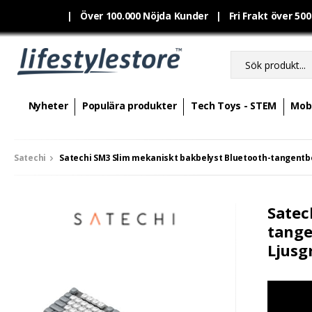
|
Över 100.000 Nöjda Kunder | Fri Frakt över 50
Nyheter
Populära produkter
Tech Toys - STEM
Mobi
Satechi
Satechi SM3 Slim mekaniskt bakbelyst Bluetooth-tangentb
Satec
tange
Ljusg