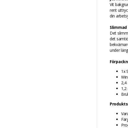
Vit bakgru
rent uttry
din arbets
Slimmad 
Det slimm
det samtid
bekvämare 
under läng
Förpackn
1x 
Win
2,4
1,2
Bru
Produkts
Var
Fär
Pro