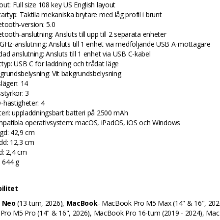
out: Full size 108 key US English layout
artyp: Taktila mekaniska brytare med låg profil i brunt
etooth-version: 5.0
tooth-anslutning: Ansluts till upp till 2 separata enheter
 GHz-anslutning: Ansluts till 1 enhet via medföljande USB A-mottagare
dad anslutning: Ansluts till 1 enhet via USB C-kabel
ttyp: USB C för laddning och trådat läge
grundsbelysning: Vit bakgrundsbelysning
slägen: 14
styrkor: 3
-hastigheter: 4
teri: uppladdningsbart batteri på 2500 mAh
patibla operativsystem: macOS, iPadOS, iOS och Windows
gd: 42,9 cm
dd: 12,3 cm
d: 2,4 cm
: 644 g
ilitet
 Neo
(13-tum, 2026),
MacBook
- MacBook Pro M5 Max (14" & 16", 202
ro M5 Pro (14" & 16", 2026), MacBook Pro 16-tum (2019 - 2024), Ma