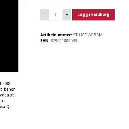
Lägg i varukorg
−
+
Artikelnummer:
ST-UCDWPBSM
EAN:
879961009533
 10 000
illbehör
ladda tre
ch
ösa Qi-