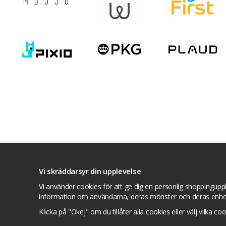
Villkor
Kontakta oss
Facebook
Twitte
Vi skräddarsyr din upplevelse
Vi använder cookies för att ge dig en personlig shoppinguppl
information om användarna, deras mönster och deras enhe
Klicka på "Okej" om du tillåter alla cookies eller välj vilka co