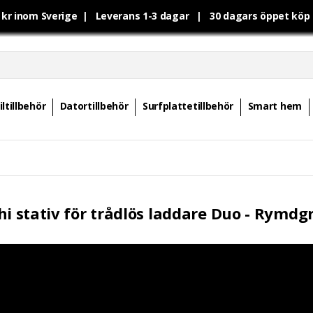
0 kr inom Sverige | Leverans 1-3 dagar | 30 dagars öppet kö
ltillbehör
Datortillbehör
Surfplattetillbehör
Smart hem
hi stativ för trådlös laddare Duo - Rymdg