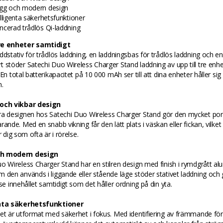
gg och modern design
elligenta säkerhetsfunktioner
ncerad trådlös Qi-laddning
re enheter samtidigt
ddstativ för trådlös laddning, en laddningsbas för trådlös laddning och en
 stöder Satechi Duo Wireless Charger Stand laddning av upp till tre enhe
 En total batterikapacitet på 10 000 mAh ser till att dina enheter håller si
n.
 och vikbar design
ra designen hos Satechi Duo Wireless Charger Stand gör den mycket por
rande. Med en snabb vikning får den lätt plats i väskan eller fickan, vilke
r dig som ofta är i rörelse.
h modern design
o Wireless Charger Stand har en stilren design med finish i rymdgrått al
 den används i liggande eller stående läge stöder stativet laddning och 
 se innehållet samtidigt som det håller ordning på din yta.
enta säkerhetsfunktioner
et är utformat med säkerhet i fokus. Med identifiering av främmande fö