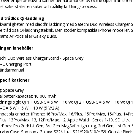
 övertemperaturskydd känner det automatiskt av och kopplar från strö
ket säkerställer en säker och pålitlig laddningsprocess.
d trådlös Qi-laddning
ekvämligheten med sladdfri laddning med Satechi Duo Wireless Charger 
e trådlösa Qi-laddningsteknik. Den stöder kompatibla iPhone-modeller,
samt AirPods eller Galaxy Buds.
ingen innehåller
echi Duo Wireless Charger Stand - Space Grey
-C Charging Port
ändarmanual
pecifikationer
g: Space Grey
al batterikapacitet: 10 000 mAh
dningslogik: Qi 1 + USB-C = 5 W + 10 W; Qi 2 + USB-C = 5 W + 10 W; Qi 1
-C = 5 W + 5 W + 10 W (5 V/2 A)
patibla enheter: iPhone: 16Pro/Max, 16/Plus, 15Pro/Max, 15/Plus, 14P
Plus, 13Pro/Max, 13, 12Pro/Max, 12. Apple Watch: Series 1-10, SE, Ultra 
AirPods: Pro 2nd/1st Gen, 3rd Gen MagSafe/Lightning, 2nd Gen, 1st Gen, 
rging Case. Samsung Galaxy: S22/Ultra, S21/S20/S10/+/S9. Google Pixel: 