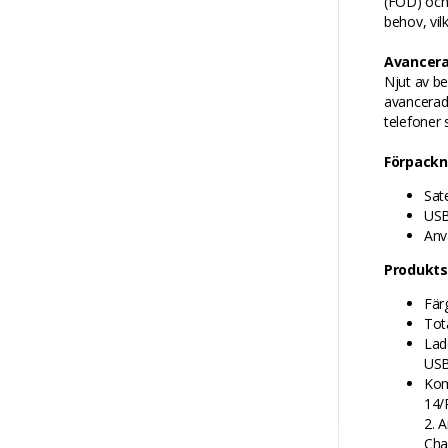
(FOD) och
behov, vil
Avancera
Njut av b
avancerad
telefoner 
Förpackn
Sat
USB
Anv
Produkts
Fär
Tot
Lad
USB
Kom
14/
2. 
Cha