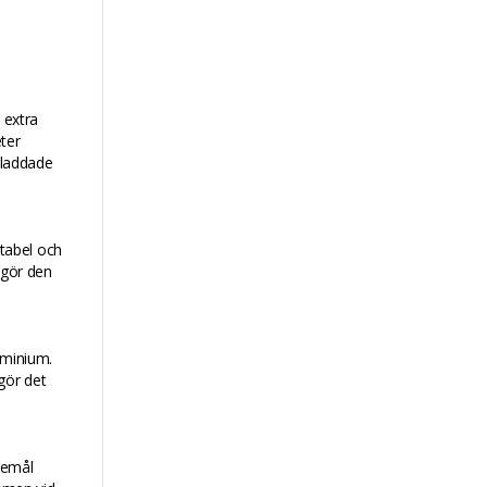
 extra
ter
g laddade
tabel och
t gör den
uminium.
gör det
remål