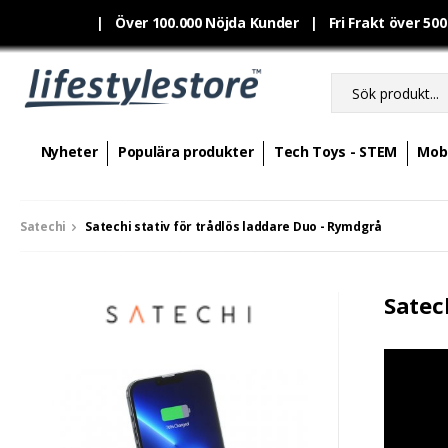
|
Över 100.000 Nöjda Kunder | Fri Frakt över 50
Nyheter
Populära produkter
Tech Toys - STEM
Mobi
Satechi
Satechi stativ för trådlös laddare Duo - Rymdgrå
Satec