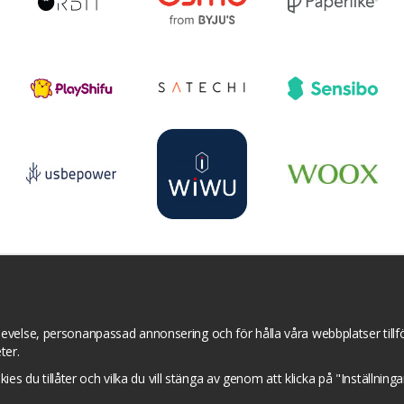
r
YouTube
Pinterest
Instagram
Prisjakt
I
Om cookies
Cookie inställningar
evelse, personanpassad annonsering och för hålla våra webbplatser tillför
ter.
okies du tillåter och vilka du vill stänga av genom att klicka på "Inställnin