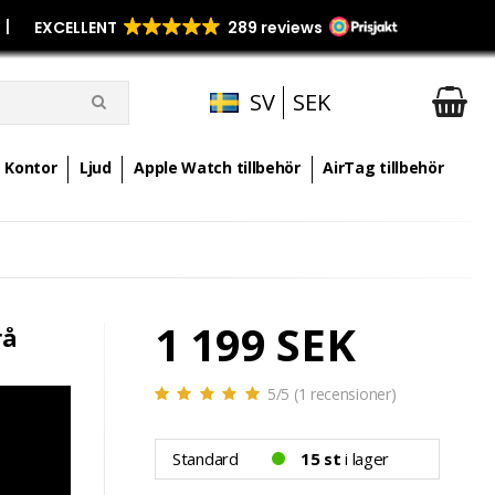
p
|
SV
SEK
Kontor
Ljud
Apple Watch tillbehör
AirTag tillbehör
1 199 SEK
rå
5
/5 (
1
recensioner)
Standard
15 st
i lager