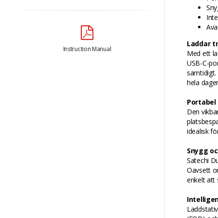
Sny
Int
Ava
Laddar t
Instruction Manual
Med ett la
USB-C-port
samtidigt.
hela dage
Portabel
Den vikba
platsbespa
idealisk fö
Snygg oc
Satechi Du
Oavsett om
enkelt att
Intellig
Laddstativ