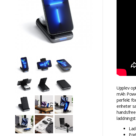
Upplev op
mAh Power
perfekt fö
enheter sa
handsfree-
laddningste
Lad
Por