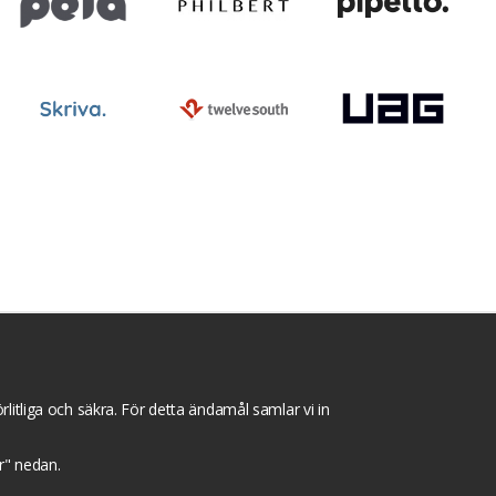
ntegritets sekretesspolicy
Tävlingsvillkor
litliga och säkra. För detta ändamål samlar vi in
gar" nedan.