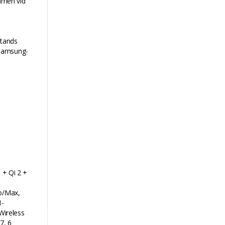
mmen vid
Stands
 Samsung-
 + Qi 2 +
ro/Max,
1-
Wireless
7, 6