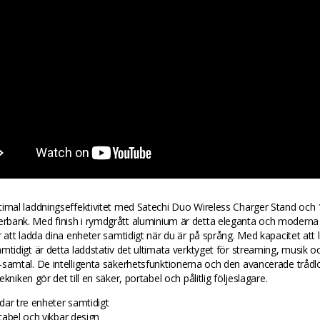
timal laddningseffektivitet med Satechi Duo Wireless Charger Stand och
bank. Med finish i rymdgrått aluminium är detta eleganta och moderna t
r att ladda dina enheter samtidigt när du är på språng. Med kapacitet att 
mtidigt är detta laddstativ det ultimata verktyget för streaming, musik o
samtal. De intelligenta säkerhetsfunktionerna och den avancerade trådl
kniken gör det till en säker, portabel och pålitlig följeslagare.
dar tre enheter samtidigt
tabel och vikbar design