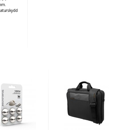
6mm.
raturskydd