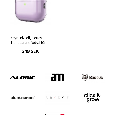
KeyBudz jelly Series
Transparent fodral för
AirPods Pro 3:e
249 SEK
generationen - Lavendel,
transparent yta