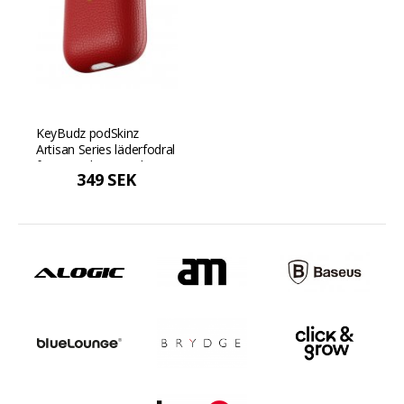
KeyBudz podSkinz
Artisan Series läderfodral
för AirPods 3 - Röd
349 SEK