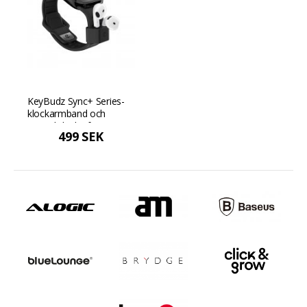
KeyBudz Sync+ Series-
klockarmband och
AirPod-docka för 38-42
499 SEK
mm Apple Watch -
Kolsvart