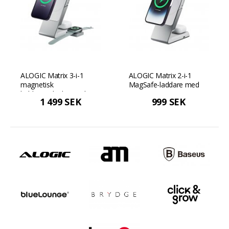
ALOGIC Matrix 3-i-1
ALOGIC Matrix 2-i-1
magnetisk
MagSafe-laddare med
laddningsdocka med
stationär
1 499 SEK
999 SEK
Apple klockladdare - Vit
dockningsstation - Vit