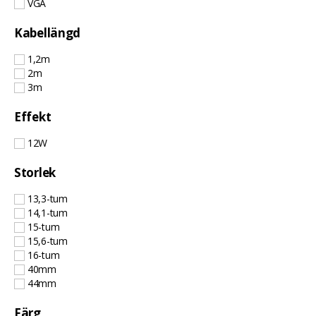
VGA
Kabellängd
1,2m
2m
3m
Effekt
12W
Storlek
13,3-tum
14,1-tum
15-tum
15,6-tum
16-tum
40mm
44mm
Färg