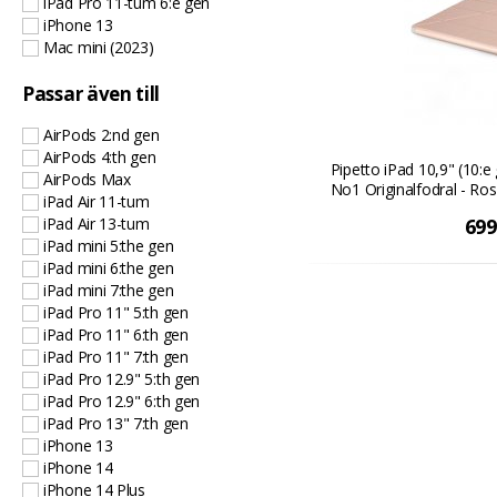
iPad Pro 11-tum 6:e gen
iPhone 13
Mac mini (2023)
Passar även till
AirPods 2:nd gen
AirPods 4:th gen
Pipetto iPad 10,9" (10:
AirPods Max
No1 Originalfodral - Ros
iPad Air 11-tum
iPad Air 13-tum
699
iPad mini 5:the gen
iPad mini 6:the gen
iPad mini 7:the gen
iPad Pro 11" 5:th gen
iPad Pro 11" 6:th gen
iPad Pro 11" 7:th gen
iPad Pro 12.9" 5:th gen
iPad Pro 12.9" 6:th gen
iPad Pro 13" 7:th gen
iPhone 13
iPhone 14
iPhone 14 Plus