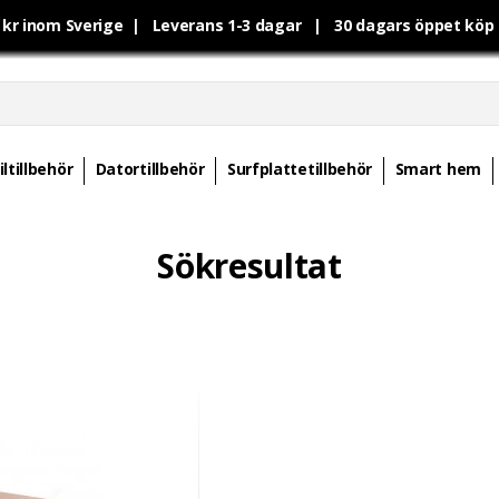
0 kr inom Sverige | Leverans 1-3 dagar | 30 dagars öppet kö
ltillbehör
Datortillbehör
Surfplattetillbehör
Smart hem
Sökresultat