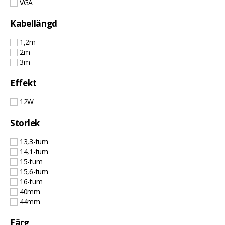
VGA
Kabellängd
1,2m
2m
3m
Effekt
12W
Storlek
13,3-tum
14,1-tum
15-tum
15,6-tum
16-tum
40mm
44mm
Färg