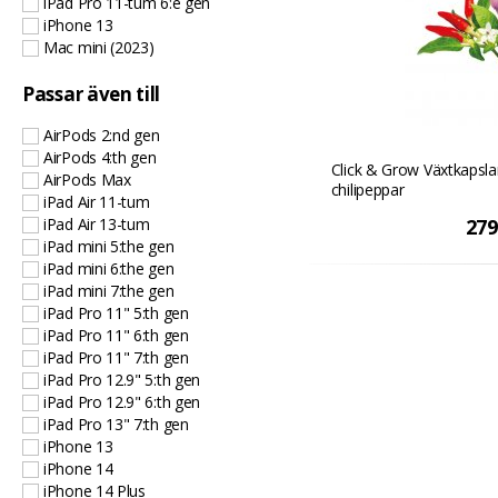
iPad Pro 11-tum 6:e gen
iPhone 13
Mac mini (2023)
Passar även till
AirPods 2:nd gen
AirPods 4:th gen
Click & Grow Växtkapsla
AirPods Max
chilipeppar
iPad Air 11-tum
iPad Air 13-tum
279
iPad mini 5:the gen
iPad mini 6:the gen
iPad mini 7:the gen
iPad Pro 11" 5:th gen
iPad Pro 11" 6:th gen
iPad Pro 11" 7:th gen
iPad Pro 12.9" 5:th gen
iPad Pro 12.9" 6:th gen
iPad Pro 13" 7:th gen
iPhone 13
iPhone 14
iPhone 14 Plus