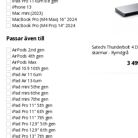
iPad Pro 11-tum 6:e gen
iPhone 13
Mac mini (2023)
MacBook Pro (M4 Max) 16" 2024
MacBook Pro (M4 Pro) 14" 2024
Passar även till
Satechi Thunderbolt 4 D
AirPods 2:nd gen
skärmar - Rymdgrå
AirPods 4:th gen
AirPods Max
3 49
iPad 10.9 10:th gen
iPad Air 11-tum
iPad Air 13-tum
iPad mini 5:the gen
iPad mini 6:the gen
iPad mini 7:the gen
iPad Pro 11" 5:th gen
iPad Pro 11" 6:th gen
iPad Pro 11" 7:th gen
iPad Pro 12.9" 5:th gen
iPad Pro 12.9" 6:th gen
iPad Pro 13" 7:th gen