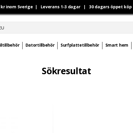
0 kr inom Sverige | Leverans 1-3 dagar | 30 dagars öppet kö
ltillbehör
Datortillbehör
Surfplattetillbehör
Smart hem
Sökresultat