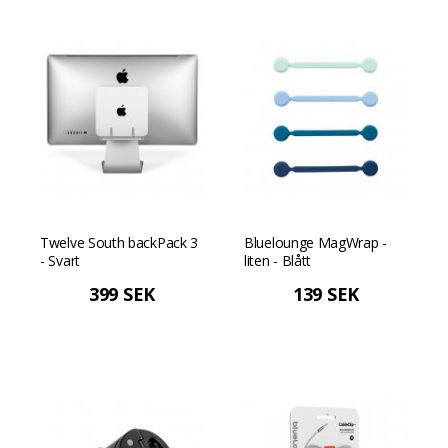
Twelve South backPack 3
Bluelounge MagWrap -
- Svart
liten - Blått
399 SEK
139 SEK