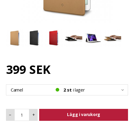
399 SEK
Camel
2 st
i lager
Lägg i varukorg
−
+