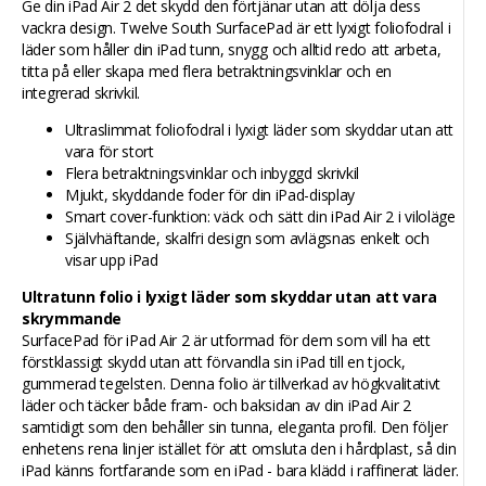
Ge din iPad Air 2 det skydd den förtjänar utan att dölja dess
vackra design. Twelve South SurfacePad är ett lyxigt foliofodral i
läder som håller din iPad tunn, snygg och alltid redo att arbeta,
titta på eller skapa med flera betraktningsvinklar och en
integrerad skrivkil.
Ultraslimmat foliofodral i lyxigt läder som skyddar utan att
vara för stort
Flera betraktningsvinklar och inbyggd skrivkil
Mjukt, skyddande foder för din iPad-display
Smart cover-funktion: väck och sätt din iPad Air 2 i viloläge
Självhäftande, skalfri design som avlägsnas enkelt och
visar upp iPad
Ultratunn folio i lyxigt läder som skyddar utan att vara
skrymmande
SurfacePad för iPad Air 2 är utformad för dem som vill ha ett
förstklassigt skydd utan att förvandla sin iPad till en tjock,
gummerad tegelsten. Denna folio är tillverkad av högkvalitativt
läder och täcker både fram- och baksidan av din iPad Air 2
samtidigt som den behåller sin tunna, eleganta profil. Den följer
enhetens rena linjer istället för att omsluta den i hårdplast, så din
iPad känns fortfarande som en iPad - bara klädd i raffinerat läder.