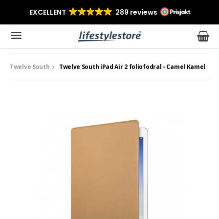
Twelve South
Twelve South iPad Air 2 foliofodral - Camel Kamel
Produkten har blivit tillagd i varukorgen