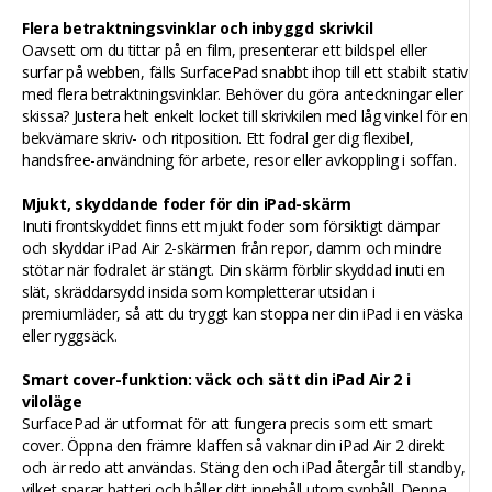
Flera betraktningsvinklar och inbyggd skrivkil
Oavsett om du tittar på en film, presenterar ett bildspel eller
surfar på webben, fälls SurfacePad snabbt ihop till ett stabilt stativ
med flera betraktningsvinklar. Behöver du göra anteckningar eller
skissa? Justera helt enkelt locket till skrivkilen med låg vinkel för en
bekvämare skriv- och ritposition. Ett fodral ger dig flexibel,
handsfree-användning för arbete, resor eller avkoppling i soffan.
Mjukt, skyddande foder för din iPad-skärm
Inuti frontskyddet finns ett mjukt foder som försiktigt dämpar
och skyddar iPad Air 2-skärmen från repor, damm och mindre
stötar när fodralet är stängt. Din skärm förblir skyddad inuti en
slät, skräddarsydd insida som kompletterar utsidan i
premiumläder, så att du tryggt kan stoppa ner din iPad i en väska
eller ryggsäck.
Smart cover-funktion: väck och sätt din iPad Air 2 i
viloläge
SurfacePad är utformat för att fungera precis som ett smart
cover. Öppna den främre klaffen så vaknar din iPad Air 2 direkt
och är redo att användas. Stäng den och iPad återgår till standby,
vilket sparar batteri och håller ditt innehåll utom synhåll. Denna