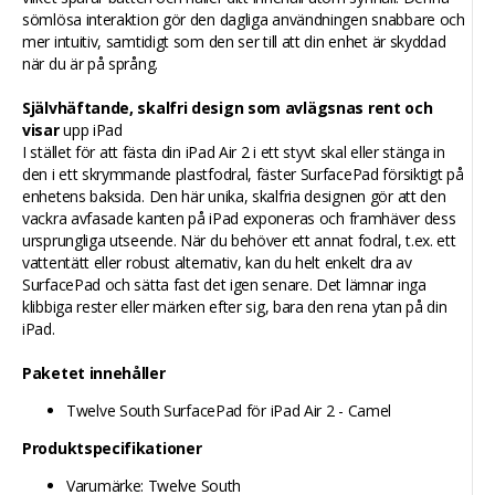
sömlösa interaktion gör den dagliga användningen snabbare och
mer intuitiv, samtidigt som den ser till att din enhet är skyddad
när du är på språng.
Självhäftande, skalfri design som avlägsnas rent och
visar
upp iPad
I stället för att fästa din iPad Air 2 i ett styvt skal eller stänga in
den i ett skrymmande plastfodral, fäster SurfacePad försiktigt på
enhetens baksida. Den här unika, skalfria designen gör att den
vackra avfasade kanten på iPad exponeras och framhäver dess
ursprungliga utseende. När du behöver ett annat fodral, t.ex. ett
vattentätt eller robust alternativ, kan du helt enkelt dra av
SurfacePad och sätta fast det igen senare. Det lämnar inga
klibbiga rester eller märken efter sig, bara den rena ytan på din
iPad.
Paketet innehåller
Twelve South SurfacePad för iPad Air 2 - Camel
Produktspecifikationer
Varumärke: Twelve South