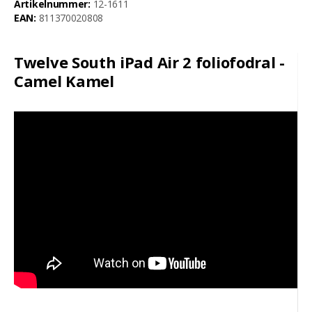
Artikelnummer:
12-1611
EAN:
811370020808
Twelve South iPad Air 2 foliofodral -
Camel Kamel