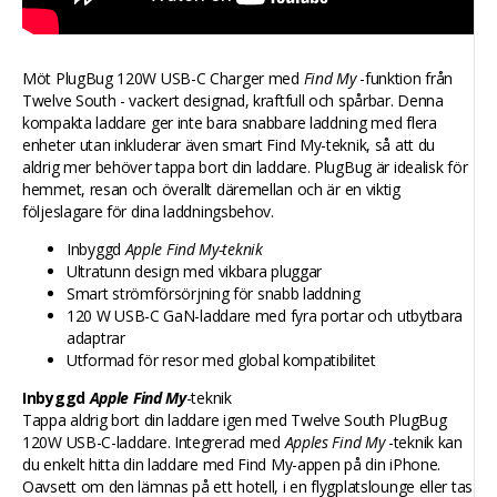
Möt PlugBug 120W USB-C Charger med
Find My
-funktion från
Twelve South - vackert designad, kraftfull och spårbar. Denna
kompakta laddare ger inte bara snabbare laddning med flera
enheter utan inkluderar även smart Find My-teknik, så att du
aldrig mer behöver tappa bort din laddare. PlugBug är idealisk för
hemmet, resan och överallt däremellan och är en viktig
följeslagare för dina laddningsbehov.
Inbyggd
Apple Find My-teknik
Ultratunn design med vikbara pluggar
Smart strömförsörjning för snabb laddning
120 W USB-C GaN-laddare med fyra portar och utbytbara
adaptrar
Utformad för resor med global kompatibilitet
Inbyggd
Apple Find My
-teknik
Tappa aldrig bort din laddare igen med Twelve South PlugBug
120W USB-C-laddare. Integrerad med
Apples Find My
-teknik kan
du enkelt hitta din laddare med Find My-appen på din iPhone.
Oavsett om den lämnas på ett hotell, i en flygplatslounge eller tas