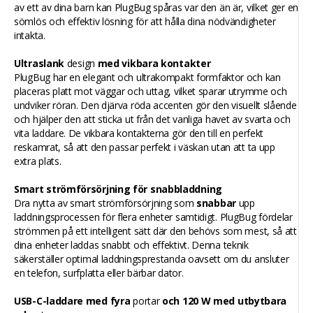
av ett av dina barn kan PlugBug spåras var den än är, vilket ger en
sömlös och effektiv lösning för att hålla dina nödvändigheter
intakta.
Ultraslank
design
med vikbara kontakter
PlugBug har en elegant och ultrakompakt formfaktor och kan
placeras platt mot väggar och uttag, vilket sparar utrymme och
undviker röran. Den djärva röda accenten gör den visuellt slående
och hjälper den att sticka ut från det vanliga havet av svarta och
vita laddare. De vikbara kontakterna gör den till en perfekt
reskamrat, så att den passar perfekt i väskan utan att ta upp
extra plats.
Smart strömförsörjning för snabbladdning
Dra nytta av smart strömförsörjning som
snabbar
upp
laddningsprocessen för flera enheter samtidigt. PlugBug fördelar
strömmen på ett intelligent sätt där den behövs som mest, så att
dina enheter laddas snabbt och effektivt. Denna teknik
säkerställer optimal laddningsprestanda oavsett om du ansluter
en telefon, surfplatta eller bärbar dator.
USB-C-laddare med fyra
portar
och 120 W med utbytbara