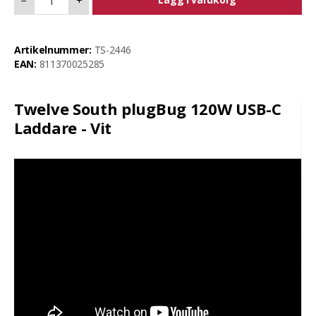
−
+
Artikelnummer:
TS-2446
EAN:
811370025285
Twelve South plugBug 120W USB-C
Laddare - Vit