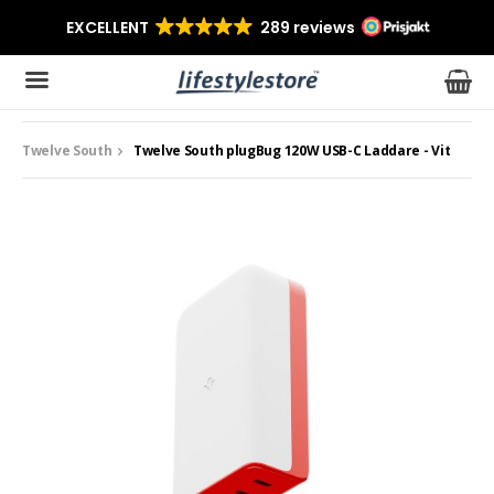
Twelve South
Twelve South plugBug 120W USB-C Laddare - Vit
Produkten har blivit tillagd i varukorgen