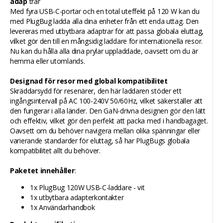
adap
trar
Med fyra USB-C-portar och en total uteffekt på 120 W kan du
med PlugBug ladda alla dina enheter från ett enda uttag. Den
levereras med utbytbara adaptrar för att passa globala eluttag,
vilket gör den till en mångsidig laddare för internationella resor.
Nu kan du hålla alla dina prylar uppladdade, oavsett om du är
hemma eller utomlands.
Designad för resor med global kompatibilitet
Skräddarsydd för resenärer, den här laddaren stöder ett
ingångsintervall på AC 100-240V 50/60Hz, vilket säkerställer att
den fungerar i alla länder. Den GaN-drivna designen gör den lätt
och effektiv, vilket gör den perfekt att packa med i handbagaget.
Oavsett om du behöver navigera mellan olika spänningar eller
varierande standarder för eluttag, så har PlugBugs globala
kompatibilitet allt du behöver.
Paketet innehåller
:
1x PlugBug 120W USB-C-laddare - vit
1x utbytbara adapterkontakter
1x Användarhandbok