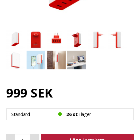
999 SEK
Standard
26 st
i lager
Lägg i varukorg