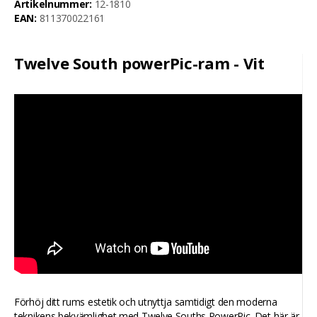
Artikelnummer:
12-1810
EAN:
811370022161
Twelve South powerPic-ram - Vit
Förhöj ditt rums estetik och utnyttja samtidigt den moderna
teknikens bekvämlighet med Twelve Souths PowerPic. Det här är