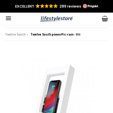
Twelve South
Twelve South powerPic-ram - Vit
Produkten har blivit tillagd i varukorgen