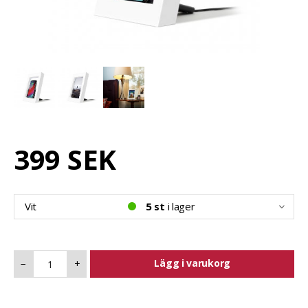
399 SEK
Vit
5 st
i lager
Lägg i varukorg
−
+