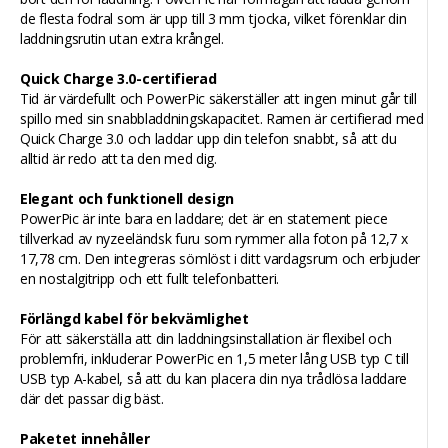
de flesta fodral som är upp till 3 mm tjocka, vilket förenklar din
laddningsrutin utan extra krångel.
Quick Charge 3.0-certifierad
Tid är värdefullt och PowerPic säkerställer att ingen minut går till
spillo med sin snabbladdningskapacitet. Ramen är certifierad med
Quick Charge 3.0 och laddar upp din telefon snabbt, så att du
alltid är redo att ta den med dig.
Elegant och funktionell design
PowerPic är inte bara en laddare; det är en statement piece
tillverkad av nyzeeländsk furu som rymmer alla foton på 12,7 x
17,78 cm. Den integreras sömlöst i ditt vardagsrum och erbjuder
en nostalgitripp och ett fullt telefonbatteri.
Förlängd kabel för bekvämlighet
För att säkerställa att din laddningsinstallation är flexibel och
problemfri, inkluderar PowerPic en 1,5 meter lång USB typ C till
USB typ A-kabel, så att du kan placera din nya trådlösa laddare
där det passar dig bäst.
Paketet innehåller