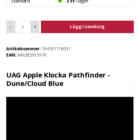
Standard
3 st
i lager
Lägg i varukorg
−
+
Artikelnummer:
194161118051
EAN:
840283915970
UAG Apple Klocka Pathfinder -
Dune/Cloud Blue