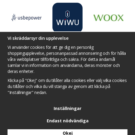
Vi skräddarsyr din upplevelse
Vi använder cookies för att ge dig en personlig
shoppingupplevelse, personanpassad annonsering och för hålla
våra webbplatser tillförlitliga och säkra. För detta ändamål
Villkor
Kontakta oss
Facebook
samlar vi in information om användarna, deras mönster och
Twitter
YouTube
Pinterest
Instagram
deras enheter.
Prisjakt
Integritets sekretesspolicy
Klicka på "Okej" om du tillåter alla cookies eller välj vilka cookies
Tävlingsvillkor
Om cookies
du tillåter och vilka du vill stänga av genom att klicka på
"Inställningar" nedan.
Cookie inställningar
Inställningar
Endast nödvändiga
Okej