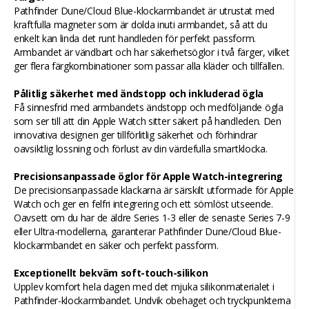
Pathfinder Dune/Cloud Blue-klockarmbandet är utrustat med
kraftfulla magneter som är dolda inuti armbandet, så att du
enkelt kan linda det runt handleden för perfekt passform.
Armbandet är vändbart och har säkerhetsöglor i två färger, vilket
ger flera färgkombinationer som passar alla kläder och tillfällen.
Pålitlig säkerhet med ändstopp och inkluderad ögla
Få sinnesfrid med armbandets ändstopp och medföljande ögla
som ser till att din Apple Watch sitter säkert på handleden. Den
innovativa designen ger tillförlitlig säkerhet och förhindrar
oavsiktlig lossning och förlust av din värdefulla smartklocka.
Precisionsanpassade öglor för Apple Watch-integrering
De precisionsanpassade klackarna är särskilt utformade för Apple
Watch och ger en felfri integrering och ett sömlöst utseende.
Oavsett om du har de äldre Series 1-3 eller de senaste Series 7-9
eller Ultra-modellerna, garanterar Pathfinder Dune/Cloud Blue-
klockarmbandet en säker och perfekt passform.
Exceptionellt bekväm soft-touch-silikon
Upplev komfort hela dagen med det mjuka silikonmaterialet i
Pathfinder-klockarmbandet. Undvik obehaget och tryckpunkterna