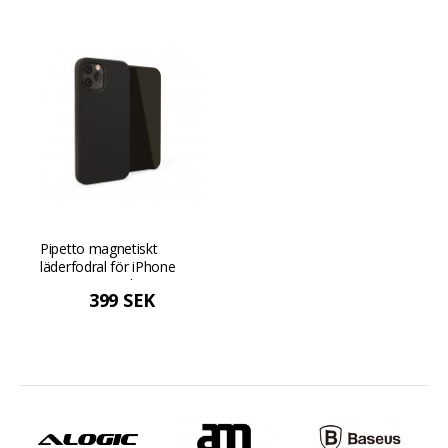
Pipetto magnetiskt
läderfodral för iPhone
12/12 Pro med
399 SEK
magnetiskt fäste och
premiumdesign - Svart