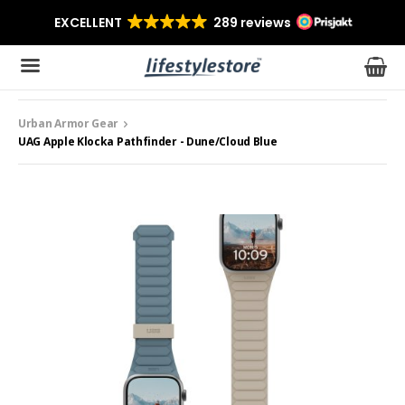
Urban Armor Gear
Produkten har blivit tillagd i varukorgen
UAG Apple Klocka Pathfinder - Dune/Cloud Blue