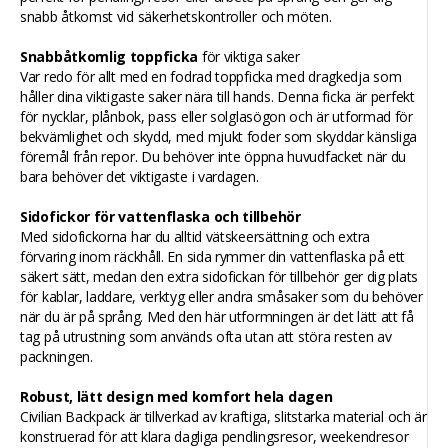
snabb åtkomst vid säkerhetskontroller och möten.
Snabbåtkomlig toppficka
för viktiga saker
Var redo för allt med en fodrad toppficka med dragkedja som
håller dina viktigaste saker nära till hands. Denna ficka är perfekt
för nycklar, plånbok, pass eller solglasögon och är utformad för
bekvämlighet och skydd, med mjukt foder som skyddar känsliga
föremål från repor. Du behöver inte öppna huvudfacket när du
bara behöver det viktigaste i vardagen.
Sidofickor för vattenflaska och tillbehör
Med sidofickorna har du alltid vätskeersättning och extra
förvaring inom räckhåll. En sida rymmer din vattenflaska på ett
säkert sätt, medan den extra sidofickan för tillbehör ger dig plats
för kablar, laddare, verktyg eller andra småsaker som du behöver
när du är på språng. Med den här utformningen är det lätt att få
tag på utrustning som används ofta utan att störa resten av
packningen.
Robust, lätt design med komfort hela dagen
Civilian Backpack är tillverkad av kraftiga, slitstarka material och är
konstruerad för att klara dagliga pendlingsresor, weekendresor