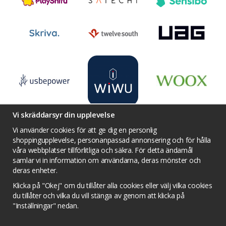
Vi skräddarsyr din upplevelse
Vi använder cookies för att ge dig en personlig
shoppingupplevelse, personanpassad annonsering och för hålla
våra webbplatser tillförlitliga och säkra. För detta ändamål
Villkor
Kontakta oss
Facebook
samlar vi in information om användarna, deras mönster och
Twitter
YouTube
Pinterest
Instagram
deras enheter.
Prisjakt
Integritets sekretesspolicy
Klicka på "Okej" om du tillåter alla cookies eller välj vilka cookies
Tävlingsvillkor
Om cookies
du tillåter och vilka du vill stänga av genom att klicka på
"Inställningar" nedan.
Cookie inställningar