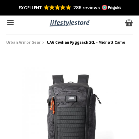
Urban Armor Gear
UAG Civilian Ryggsäck 20L - Midnatt Camo
Produkten har blivit tillagd i varukorgen