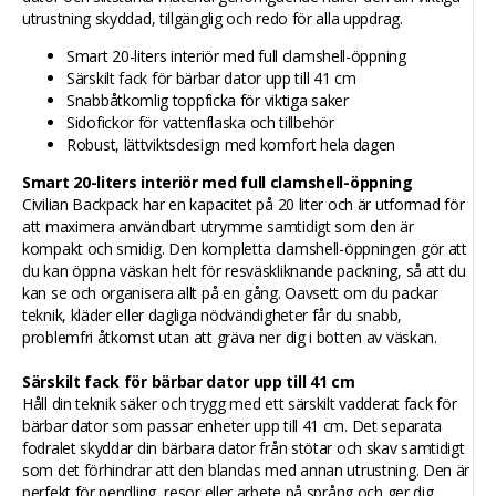
utrustning skyddad, tillgänglig och redo för alla uppdrag.
Smart 20-liters interiör med full clamshell-öppning
Särskilt fack för bärbar dator upp till 41 cm
Snabbåtkomlig toppficka för viktiga saker
Sidofickor för vattenflaska och tillbehör
Robust, lättviktsdesign med komfort hela dagen
Smart 20-liters interiör med full clamshell-öppning
Civilian Backpack har en kapacitet på 20 liter och är utformad för
att maximera användbart utrymme samtidigt som den är
kompakt och smidig. Den kompletta clamshell-öppningen gör att
du kan öppna väskan helt för resväskliknande packning, så att du
kan se och organisera allt på en gång. Oavsett om du packar
teknik, kläder eller dagliga nödvändigheter får du snabb,
problemfri åtkomst utan att gräva ner dig i botten av väskan.
Särskilt fack för bärbar dator upp till 41 cm
Håll din teknik säker och trygg med ett särskilt vadderat fack för
bärbar dator som passar enheter upp till 41 cm. Det separata
fodralet skyddar din bärbara dator från stötar och skav samtidigt
som det förhindrar att den blandas med annan utrustning. Den är
perfekt för pendling, resor eller arbete på språng och ger dig