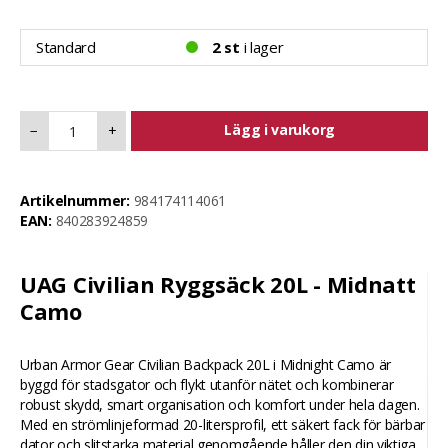
Standard
2 st
i lager
Lägg i varukorg
−
+
Artikelnummer:
984174114061
EAN:
840283924859
UAG Civilian Ryggsäck 20L - Midnatt
Camo
Urban Armor Gear Civilian Backpack 20L i Midnight Camo är
byggd för stadsgator och flykt utanför nätet och kombinerar
robust skydd, smart organisation och komfort under hela dagen.
Med en strömlinjeformad 20-litersprofil, ett säkert fack för bärbar
dator och slitstarka material genomgående håller den din viktiga