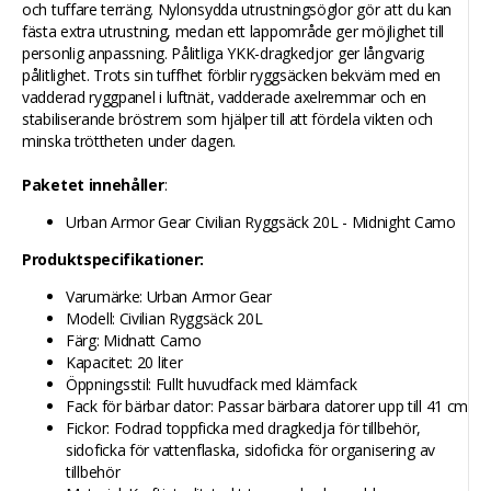
och tuffare terräng. Nylonsydda utrustningsöglor gör att du kan
fästa extra utrustning, medan ett lappområde ger möjlighet till
personlig anpassning. Pålitliga YKK-dragkedjor ger långvarig
pålitlighet. Trots sin tuffhet förblir ryggsäcken bekväm med en
vadderad ryggpanel i luftnät, vadderade axelremmar och en
stabiliserande bröstrem som hjälper till att fördela vikten och
minska tröttheten under dagen.
Paketet innehåller
:
Urban Armor Gear Civilian Ryggsäck 20L - Midnight Camo
Produktspecifikationer:
Varumärke: Urban Armor Gear
Modell: Civilian Ryggsäck 20L
Färg: Midnatt Camo
Kapacitet: 20 liter
Öppningsstil: Fullt huvudfack med klämfack
Fack för bärbar dator: Passar bärbara datorer upp till 41 cm
Fickor: Fodrad toppficka med dragkedja för tillbehör,
sidoficka för vattenflaska, sidoficka för organisering av
tillbehör