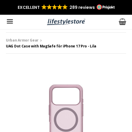
Urban Armor Gear
Produkten har blivit tillagd i varukorgen
UAG Dot Case with MagSafe för iPhone 17 Pro - Lila