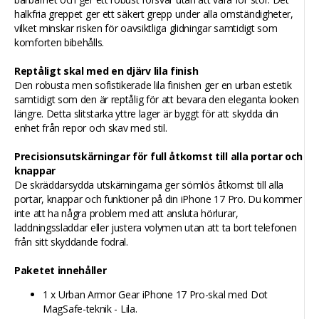
halkfria greppet ger ett säkert grepp under alla omständigheter,
vilket minskar risken för oavsiktliga glidningar samtidigt som
komforten bibehålls.
Reptåligt skal med en djärv lila finish
Den robusta men sofistikerade lila finishen ger en urban estetik
samtidigt som den är reptålig för att bevara den eleganta looken
längre. Detta slitstarka yttre lager är byggt för att skydda din
enhet från repor och skav med stil.
Precisionsutskärningar för full åtkomst till alla portar och
knappar
De skräddarsydda utskärningarna ger sömlös åtkomst till alla
portar, knappar och funktioner på din iPhone 17 Pro. Du kommer
inte att ha några problem med att ansluta hörlurar,
laddningssladdar eller justera volymen utan att ta bort telefonen
från sitt skyddande fodral.
Paketet innehåller
1 x Urban Armor Gear iPhone 17 Pro-skal med Dot
MagSafe-teknik - Lila.