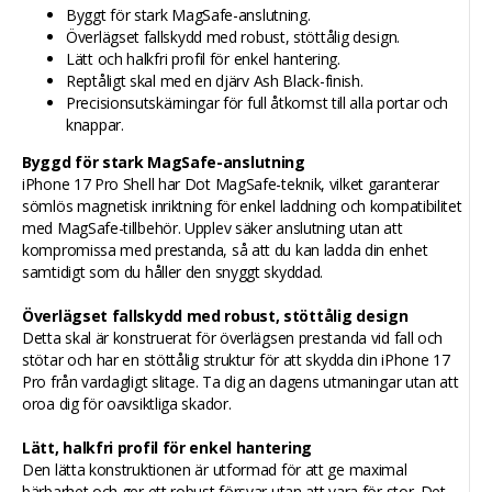
Byggt för stark MagSafe-anslutning.
Överlägset fallskydd med robust, stöttålig design.
Lätt och halkfri profil för enkel hantering.
Reptåligt skal med en djärv Ash Black-finish.
Precisionsutskärningar för full åtkomst till alla portar och
knappar.
Byggd för stark MagSafe-anslutning
iPhone 17 Pro Shell har Dot MagSafe-teknik, vilket garanterar
sömlös magnetisk inriktning för enkel laddning och kompatibilitet
med MagSafe-tillbehör. Upplev säker anslutning utan att
kompromissa med prestanda, så att du kan ladda din enhet
samtidigt som du håller den snyggt skyddad.
Överlägset fallskydd med robust, stöttålig design
Detta skal är konstruerat för överlägsen prestanda vid fall och
stötar och har en stöttålig struktur för att skydda din iPhone 17
Pro från vardagligt slitage. Ta dig an dagens utmaningar utan att
oroa dig för oavsiktliga skador.
Lätt, halkfri profil för enkel hantering
Den lätta konstruktionen är utformad för att ge maximal
bärbarhet och ger ett robust försvar utan att vara för stor. Det