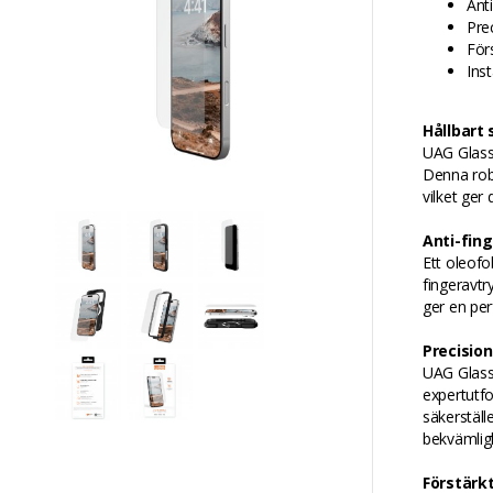
Ant
Pre
För
Inst
Hållbart
UAG Glass 
Denna robu
vilket ger
Anti-fin
Ett oleofo
fingeravtr
ger en per
Precisio
UAG Glass 
expertutf
säkerställ
bekvämlig
Förstärk