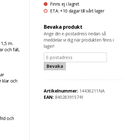
Finns ej i lagret
ETA: +10 dagar till vårt lager
Bevaka produkt
Ange din e-postadress nedan så
meddelar vi dig när produkten finns i
 1,5 m.
lager!
r och fall,
Bevaka
kar
r klar och
Artikelnummer:
14436211NA
EAN:
840283915741
m
frid och