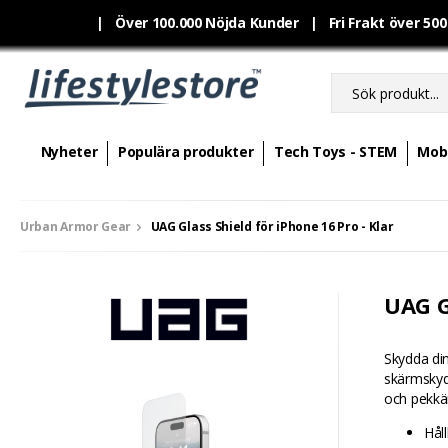
|
Över 100.000 Nöjda Kunder | Fri Frakt över 50
Nyheter
Populära produkter
Tech Toys - STEM
Mobi
Urban Armor Gear
UAG Glass Shield för iPhone 16 Pro - Klar
UAG G
Skydda di
skärmskyd
och pekkän
Hål