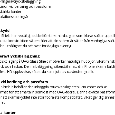
i-fingeravtrycksbeläggning
cision vid beröring och passform
stärkta kanter
allationssats ingår
 skydd
Shield har reptåligt, dubbelförstärkt härdat glas som klarar stötar upp till
sta konstruktion säkerställer att din skärm är säker från vardagliga stöta
 den uthållighet du behöver för dagliga äventyr.
geravtrycksbeläggning
biskt lager på UAG Glass Shield motverkar naturliga hudoljor, vilket mins
yck och fläckar. Denna beläggning säkerställer att din iPhone-skärm förbli
fekt HD-upplevelse, så att du kan njuta av oavbruten grafik.
n vid beröring och passform
Shield bibehåller den inbyggda touchkänsligheten i din enhet och är
ormat för att smälta in sömlöst med UAG-fodral. Denna exakta passfor
er att skärmskyddet inte stör fodralets kompatibilitet, vilket ger dig sinnes
het.
ta kanter