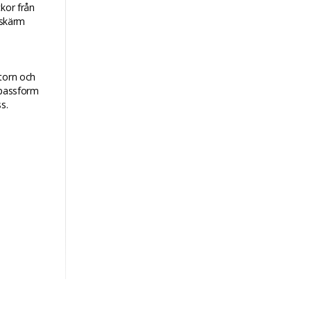
ckor från
-skärm
atorn och
 passform
s.