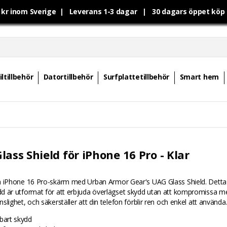
0 kr inom Sverige | Leverans 1-3 dagar | 30 dagars öppet kö
ltillbehör
Datortillbehör
Surfplattetillbehör
Smart hem
lass Shield för iPhone 16 Pro - Klar
n iPhone 16 Pro-skärm med Urban Armor Gear's UAG Glass Shield. Detta
d är utformat för att erbjuda överlägset skydd utan att kompromissa me
slighet, och säkerställer att din telefon förblir ren och enkel att använda
lbart skydd