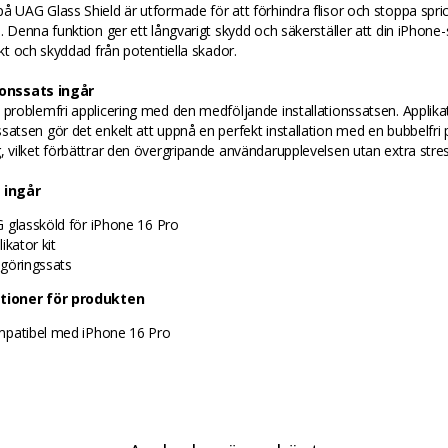
å UAG Glass Shield är utformade för att förhindra flisor och stoppa spri
s. Denna funktion ger ett långvarigt skydd och säkerställer att din iPhone
takt och skyddad från potentiella skador.
ionssats ingår
 problemfri applicering med den medföljande installationssatsen. Applik
satsen gör det enkelt att uppnå en perfekt installation med en bubbelfri
, vilket förbättrar den övergripande användarupplevelsen utan extra stres
 ingår
 glassköld för iPhone 16 Pro
ikator kit
göringssats
ationer för produkten
patibel med iPhone 16 Pro