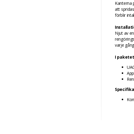
Kanterna p
att sprida
förblir in
Installat
Njut av en
rengörings
varje gång
I paketet
UAG
Appl
Ren
Specifik
Kom