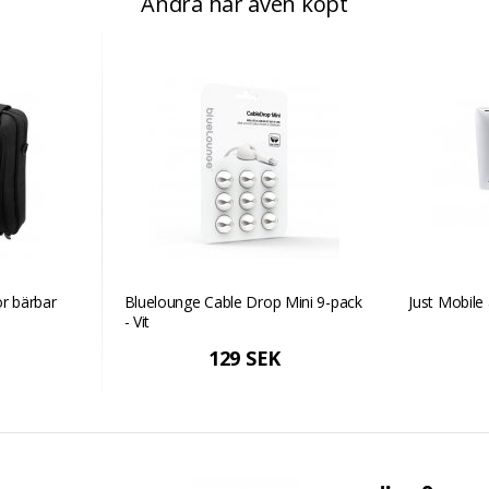
Andra har även köpt
ör bärbar
Bluelounge Cable Drop Mini 9-pack
Just Mobile 
- Vit
129 SEK