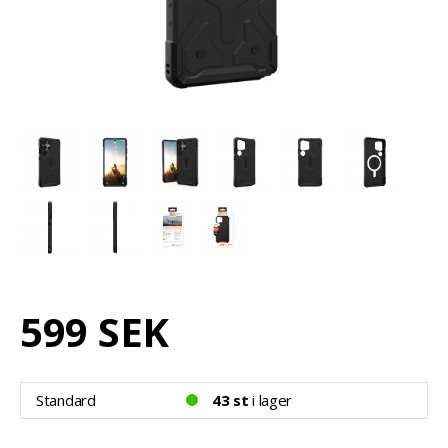
599 SEK
Standard
43 st
i lager