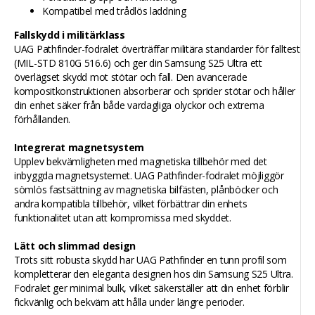
Kompatibel med trådlös laddning
Fallskydd i militärklass
UAG Pathfinder-fodralet överträffar militära standarder för falltest
(MIL-STD 810G 516.6) och ger din Samsung S25 Ultra ett
överlägset skydd mot stötar och fall. Den avancerade
kompositkonstruktionen absorberar och sprider stötar och håller
din enhet säker från både vardagliga olyckor och extrema
förhållanden.
Integrerat magnetsystem
Upplev bekvämligheten med magnetiska tillbehör med det
inbyggda magnetsystemet. UAG Pathfinder-fodralet möjliggör
sömlös fastsättning av magnetiska bilfästen, plånböcker och
andra kompatibla tillbehör, vilket förbättrar din enhets
funktionalitet utan att kompromissa med skyddet.
Lätt och slimmad design
Trots sitt robusta skydd har UAG Pathfinder en tunn profil som
kompletterar den eleganta designen hos din Samsung S25 Ultra.
Fodralet ger minimal bulk, vilket säkerställer att din enhet förblir
fickvänlig och bekväm att hålla under längre perioder.