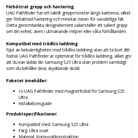
Förbättrat grepp och hantering
UAG Pathfinder har ett taktilt greppmönster längs kanterna, vilket
ger förbättrad hantering och minskar risken för oavsiktliga fall.
Detta genomtänkta designelement säkerställer ett säkert grepp
om din enhet, även i utmanande miljöer eller våta förhållanden.
Kompatibel med trådlös laddning
Njut av bekvämligheten med trådlös laddning utan att ta bort ditt
fodral. UAG Pathfinder är optimerat för trådlös laddning, vilket gör
att du kan ladda din Samsung S25 Ultra utan problem samtidigt
som du behåller dess skyddande sköld.
Paketet innehåller:
1x UAG Pathfinder med magnetfodral för Samsung S25
Ultra
Installationsguide
Produktspecifikationer:
Kompatibel med: Samsung S25 Ultra
Färg: Ultra svart
Material: Kompositkonstruktion