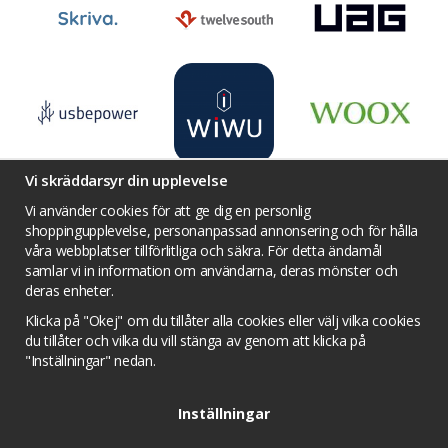
Vi skräddarsyr din upplevelse
Vi använder cookies för att ge dig en personlig
shoppingupplevelse, personanpassad annonsering och för hålla
våra webbplatser tillförlitliga och säkra. För detta ändamål
Villkor
Kontakta oss
Facebook
samlar vi in information om användarna, deras mönster och
Twitter
YouTube
Pinterest
Instagram
deras enheter.
Prisjakt
Integritets sekretesspolicy
Klicka på "Okej" om du tillåter alla cookies eller välj vilka cookies
Tävlingsvillkor
Om cookies
du tillåter och vilka du vill stänga av genom att klicka på
"Inställningar" nedan.
Cookie inställningar
Inställningar