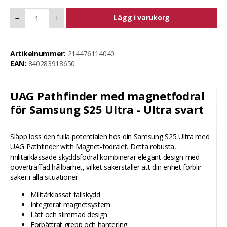
Lägg i varukorg
−
+
Artikelnummer:
214476114040
EAN:
840283918650
UAG Pathfinder med magnetfodral
för Samsung S25 Ultra - Ultra svart
Släpp loss den fulla potentialen hos din Samsung S25 Ultra med
UAG Pathfinder with Magnet-fodralet. Detta robusta,
militärklassade skyddsfodral kombinerar elegant design med
oöverträffad hållbarhet, vilket säkerställer att din enhet förblir
säker i alla situationer.
Militärklassat fallskydd
Integrerat magnetsystem
Lätt och slimmad design
Förbättrat grepp och hantering