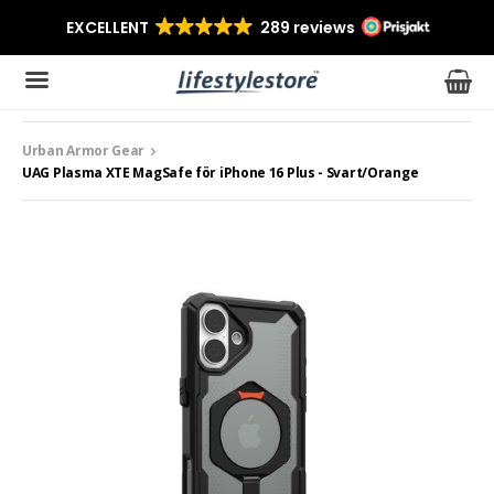
Urban Armor Gear
Produkten har blivit tillagd i varukorgen
UAG Plasma XTE MagSafe för iPhone 16 Plus - Svart/Orange