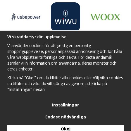
Vi skräddarsyr din upplevelse
Vi använder cookies för att ge dig en personlig
shoppingupplevelse, personanpassad annonsering och för hålla
våra webbplatser tillförlitliga och säkra. För detta ändamål
Villkor
Kontakta oss
Facebook
samlar vi in information om användarna, deras mönster och
Twitter
YouTube
Pinterest
Instagram
deras enheter.
Prisjakt
Integritets sekretesspolicy
Klicka på "Okej" om du tillåter alla cookies eller välj vilka cookies
Tävlingsvillkor
Om cookies
du tillåter och vilka du vill stänga av genom att klicka på
"Inställningar" nedan.
Cookie inställningar
Inställningar
Endast nödvändiga
Okej