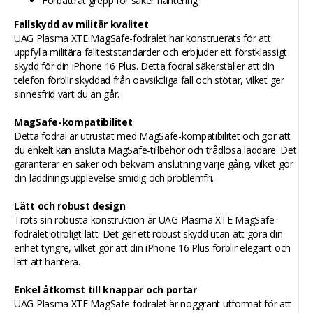
Förbättrat grepp för säker hantering
Fallskydd av militär kvalitet
UAG Plasma XTE MagSafe-fodralet har konstruerats för att
uppfylla militära fallteststandarder och erbjuder ett förstklassigt
skydd för din iPhone 16 Plus. Detta fodral säkerställer att din
telefon förblir skyddad från oavsiktliga fall och stötar, vilket ger
sinnesfrid vart du än går.
MagSafe-kompatibilitet
Detta fodral är utrustat med MagSafe-kompatibilitet och gör att
du enkelt kan ansluta MagSafe-tillbehör och trådlösa laddare. Det
garanterar en säker och bekväm anslutning varje gång, vilket gör
din laddningsupplevelse smidig och problemfri.
Lätt och robust design
Trots sin robusta konstruktion är UAG Plasma XTE MagSafe-
fodralet otroligt lätt. Det ger ett robust skydd utan att göra din
enhet tyngre, vilket gör att din iPhone 16 Plus förblir elegant och
lätt att hantera.
Enkel åtkomst till knappar och portar
UAG Plasma XTE MagSafe-fodralet är noggrant utformat för att