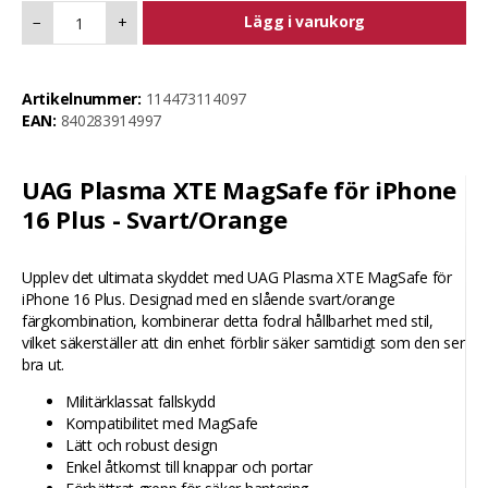
Lägg i varukorg
−
+
Artikelnummer:
114473114097
EAN:
840283914997
UAG Plasma XTE MagSafe för iPhone
16 Plus - Svart/Orange
Upplev det ultimata skyddet med UAG Plasma XTE MagSafe för
iPhone 16 Plus. Designad med en slående svart/orange
färgkombination, kombinerar detta fodral hållbarhet med stil,
vilket säkerställer att din enhet förblir säker samtidigt som den ser
bra ut.
Militärklassat fallskydd
Kompatibilitet med MagSafe
Lätt och robust design
Enkel åtkomst till knappar och portar