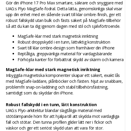
Gör din iPhone 17 Pro Max smartare, säkrare och snyggare med
UAG:s Plyo MagSafe-fodral. Detta lätta, genomskinliga skal visar
upp din enhet med en slående svart till klar ombre-finish, ger ett
robust fallskydd utan bulk och fästs säkert på MagSafe-tillbehör
så att du kan ta dig igenom dagen med stil och självförtroende.
MagSafe-klar med stark magnetisk inriktning
Robust droppskydd i en tunn, lättviktig konstruktion
Svart till klar ombre-design som framhäver din iPhone
Reptåliga, greppvänliga material för vardagsbärande
Förhöjda kanter för förbättrat skydd av skärm och kamera
MagSafe-klar med stark magnetisk inriktning
Inbyggda magnetiska komponenter skapar ett säkert, exakt lås
med MagSafe-laddare, plånböcker och fästen. Njut av snabbare,
problemfri snap-on-laddning och stabil tillbehörsfästning,
samtidigt som du skyddar din iPhone.
Robust fallskydd i en tunn, lätt konstruktion
UAG:s Plyo-arkitektur blandar slagtåliga material med
stötdämpande hörn för att hjälpa till att skydda mot vardagliga
fall och stötar. Den tunna profilen glider lätt ner i fickor och
väskor och ger ett seriöst skydd utan att vara för stor.