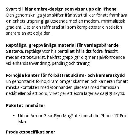
Svart till klar ombre-design som visar upp din iPhone
Den genomskinliga ytan skiftar från svart till klar för att framhäva
din enhets ursprungliga utseende med en modern, minimalistisk
gradient. Det är en raffinerad stil som kompletterar din telefon
snarare än att dölja den.
Reptåliga, greppvänliga material för vardagsbärande
Slitstarka, reptåliga ytor hjälper till att hålla ditt fodral fräscht,
medan ett texturerat, halkfritt grepp ger dig mer självförtroende
vid enhandsanvändning, pendling och träning.
Förhöjda kanter för förbättrat skärm- och kameraskydd
En genomtänkt förhöjd ram omger skärmen och kameran för att
minska kontakten med ytor när den placeras med framsidan
nedåt eller på ett bord, vilket ger ett extra lager av dagligt skydd.
Paketet innehåller
Urban Armor Gear Plyo MagSafe-fodral för iPhone 17 Pro
Max
Produktspecifikationer