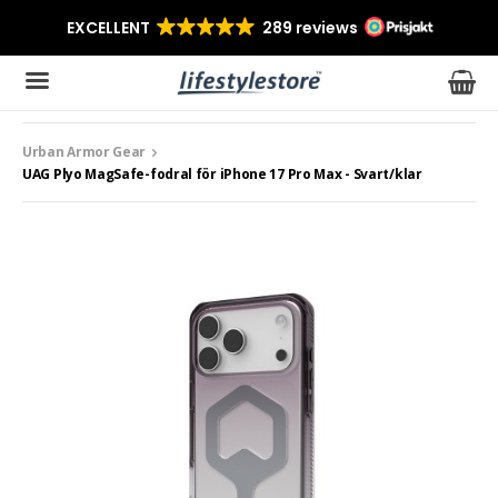
Urban Armor Gear
Produkten har blivit tillagd i varukorgen
UAG Plyo MagSafe-fodral för iPhone 17 Pro Max - Svart/klar