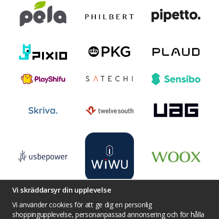
Vi skräddarsyr din upplevelse
Vi använder cookies för att ge dig en personlig
shoppingupplevelse, personanpassad annonsering och för hålla