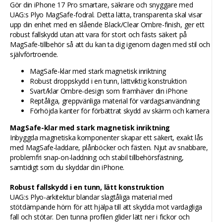
Gör din iPhone 17 Pro smartare, säkrare och snyggare med
UAG:s Plyo MagSafe-fodral. Detta lätta, transparenta skal visar
upp din enhet med en slående Black/Clear Ombre-finish, ger ett
robust fallskydd utan att vara för stort och fästs säkert på
MagSafe-tillbehör så att du kan ta dig igenom dagen med stil och
självförtroende.
MagSafe-klar med stark magnetisk inriktning
Robust droppskydd i en tunn, lättviktig konstruktion
Svart/klar Ombre-design som framhäver din iPhone
Reptåliga, greppvänliga material för vardagsanvändning
Förhöjda kanter för förbättrat skydd av skärm och kamera
MagSafe-klar med stark magnetisk inriktning
Inbyggda magnetiska komponenter skapar ett säkert, exakt lås
med MagSafe-laddare, plånböcker och fästen. Njut av snabbare,
problemfri snap-on-laddning och stabil tillbehörsfästning,
samtidigt som du skyddar din iPhone.
Robust fallskydd i en tunn, lätt konstruktion
UAG:s Plyo-arkitektur blandar slagtåliga material med
stötdämpande hörn för att hjälpa till att skydda mot vardagliga
fall och stötar. Den tunna profilen glider lätt ner i fickor och