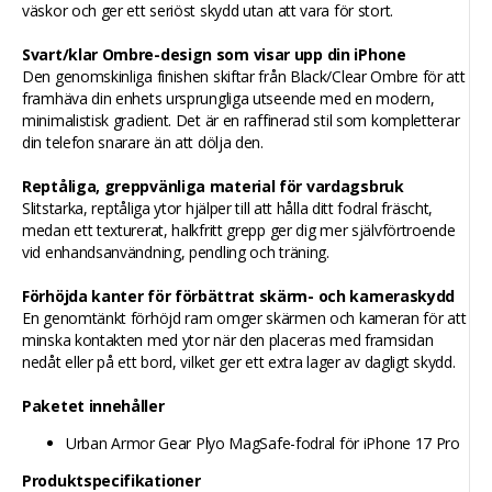
väskor och ger ett seriöst skydd utan att vara för stort.
Svart/klar Ombre-design som visar upp din iPhone
Den genomskinliga finishen skiftar från Black/Clear Ombre för att
framhäva din enhets ursprungliga utseende med en modern,
minimalistisk gradient. Det är en raffinerad stil som kompletterar
din telefon snarare än att dölja den.
Reptåliga, greppvänliga material för vardagsbruk
Slitstarka, reptåliga ytor hjälper till att hålla ditt fodral fräscht,
medan ett texturerat, halkfritt grepp ger dig mer självförtroende
vid enhandsanvändning, pendling och träning.
Förhöjda kanter för förbättrat skärm- och kameraskydd
En genomtänkt förhöjd ram omger skärmen och kameran för att
minska kontakten med ytor när den placeras med framsidan
nedåt eller på ett bord, vilket ger ett extra lager av dagligt skydd.
Paketet innehåller
Urban Armor Gear Plyo MagSafe-fodral för iPhone 17 Pro
Produktspecifikationer