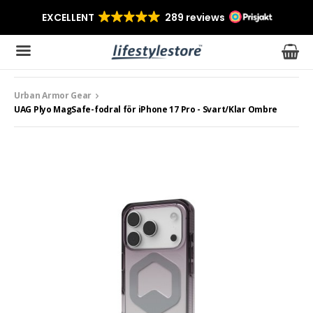
Urban Armor Gear
Produkten har blivit tillagd i varukorgen
UAG Plyo MagSafe-fodral för iPhone 17 Pro - Svart/Klar Ombre