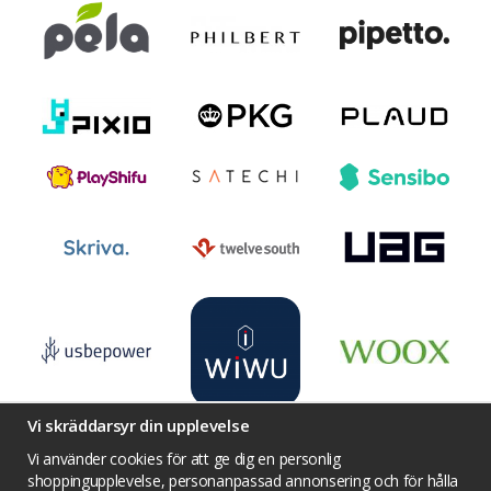
Vi skräddarsyr din upplevelse
Vi använder cookies för att ge dig en personlig
shoppingupplevelse, personanpassad annonsering och för hålla