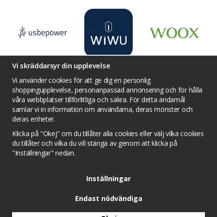
Vi skräddarsyr din upplevelse
Vi använder cookies för att ge dig en personlig
shoppingupplevelse, personanpassad annonsering och för hålla
våra webbplatser tillförlitliga och säkra. För detta ändamål
Villkor
Kontakta oss
Facebook
samlar vi in information om användarna, deras mönster och
Twitter
YouTube
Pinterest
Instagram
deras enheter.
Prisjakt
Integritets sekretesspolicy
Klicka på "Okej" om du tillåter alla cookies eller välj vilka cookies
Tävlingsvillkor
Om cookies
du tillåter och vilka du vill stänga av genom att klicka på
"Inställningar" nedan.
Cookie inställningar
Inställningar
Endast nödvändiga