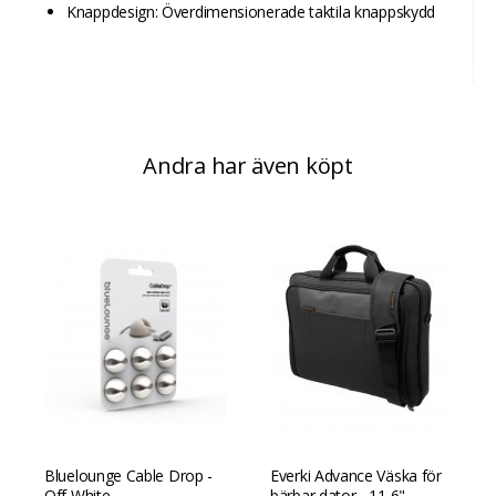
Knappdesign: Överdimensionerade taktila knappskydd
Andra har även köpt
Bluelounge Cable Drop -
Everki Advance Väska för
Off White
bärbar dator - 11,6" -