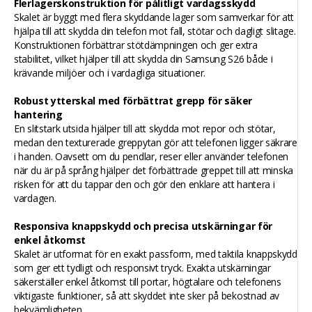
Flerlagerskonstruktion för pålitligt vardagsskydd
Skalet är byggt med flera skyddande lager som samverkar för att
hjälpa till att skydda din telefon mot fall, stötar och dagligt slitage.
Konstruktionen förbättrar stötdämpningen och ger extra
stabilitet, vilket hjälper till att skydda din Samsung S26 både i
krävande miljöer och i vardagliga situationer.
Robust ytterskal med förbättrat grepp för säker
hantering
En slitstark utsida hjälper till att skydda mot repor och stötar,
medan den texturerade greppytan gör att telefonen ligger säkrare
i handen. Oavsett om du pendlar, reser eller använder telefonen
när du är på språng hjälper det förbättrade greppet till att minska
risken för att du tappar den och gör den enklare att hantera i
vardagen.
Responsiva knappskydd och precisa utskärningar för
enkel åtkomst
Skalet är utformat för en exakt passform, med taktila knappskydd
som ger ett tydligt och responsivt tryck. Exakta utskärningar
säkerställer enkel åtkomst till portar, högtalare och telefonens
viktigaste funktioner, så att skyddet inte sker på bekostnad av
bekvämligheten.