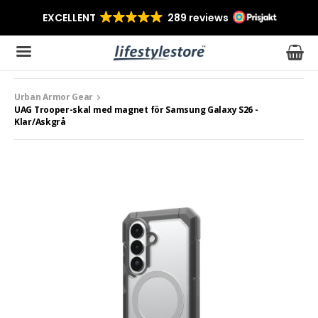
Urban Armor Gear
Produkten har blivit tillagd i varukorgen
UAG Trooper-skal med magnet för Samsung Galaxy S26 -
Klar/Askgrå