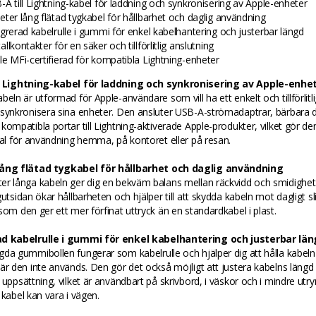
-A till Lightning-kabel för laddning och synkronisering av Apple-enheter
eter lång flätad tygkabel för hållbarhet och daglig användning
egrerad kabelrulle i gummi för enkel kabelhantering och justerbar längd
llkontakter för en säker och tillförlitlig anslutning
le MFi-certifierad för kompatibla Lightning-enheter
l Lightning-kabel för laddning och synkronisering av Apple-enhe
beln är utformad för Apple-användare som vill ha ett enkelt och tillförlitli
 synkronisera sina enheter. Den ansluter USB-A-strömadaptrar, bärbara 
kompatibla portar till Lightning-aktiverade Apple-produkter, vilket gör den t
val för användning hemma, på kontoret eller på resan.
lång flätad tygkabel för hållbarhet och daglig användning
er långa kabeln ger dig en bekväm balans mellan räckvidd och smidighet
gutsidan ökar hållbarheten och hjälper till att skydda kabeln mot dagligt sl
som den ger ett mer förfinat uttryck än en standardkabel i plast.
ad kabelrulle i gummi för enkel kabelhantering och justerbar lä
da gummibollen fungerar som kabelrulle och hjälper dig att hålla kabeln
är den inte används. Den gör det också möjligt att justera kabelns längd
 uppsättning, vilket är användbart på skrivbord, i väskor och i mindre u
 kabel kan vara i vägen.