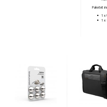
Paketet in
1 x
1 x