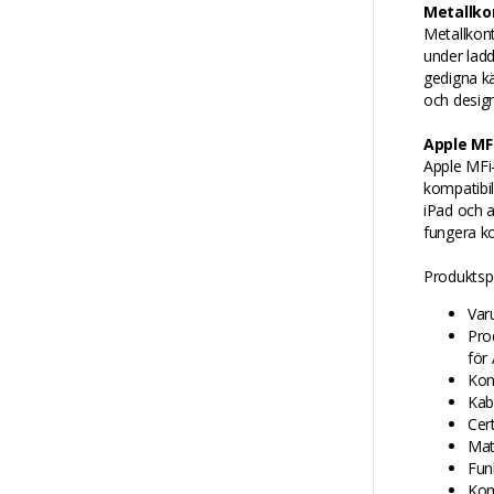
Metallkon
Metallkont
under ladd
gedigna kä
och design
Apple MF
Apple MFi-
kompatibi
iPad och a
fungera k
Produktspe
Var
Pro
för
Kont
Kab
Cert
Mate
Fun
Kom