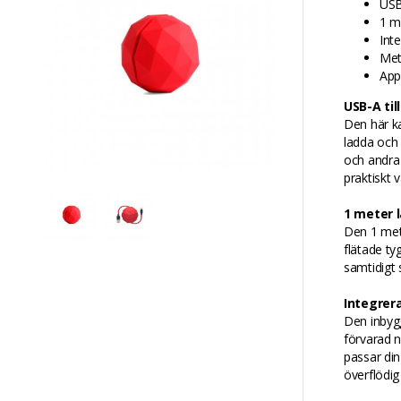
USB
1 m
Int
Meta
App
USB-A til
Den här ka
ladda och
och andra 
praktiskt 
1 meter 
Den 1 met
flätade ty
samtidigt 
Integrer
Den inbygg
förvarad n
passar din
överflödig