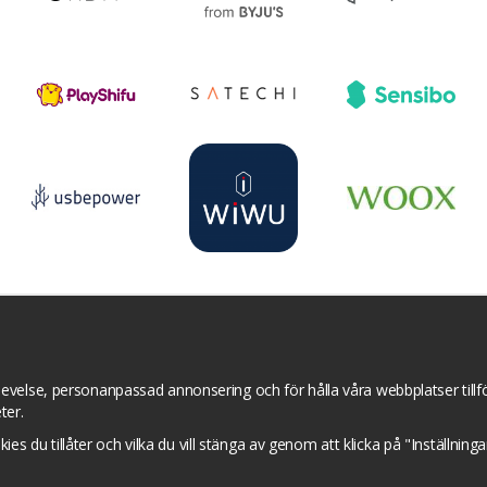
r
YouTube
Pinterest
Instagram
Prisjakt
I
Om cookies
Cookie inställningar
evelse, personanpassad annonsering och för hålla våra webbplatser tillför
ter.
okies du tillåter och vilka du vill stänga av genom att klicka på "Inställnin