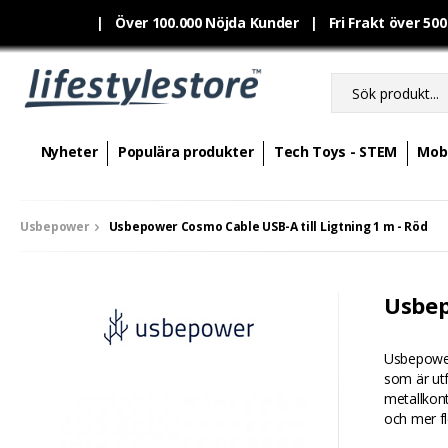
|
Över 100.000 Nöjda Kunder | Fri Frakt över 50
Nyheter
Populära produkter
Tech Toys - STEM
Mobi
Usbepower
Usbepower Cosmo Cable USB-A till Ligtning 1 m - Röd
Usbep
Usbepower 
som är utf
metallkont
och mer fl