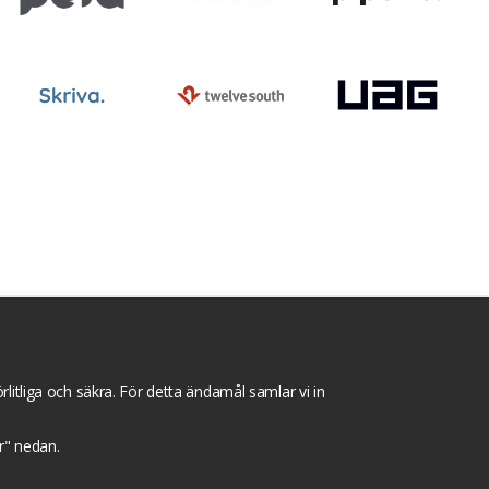
ntegritets sekretesspolicy
Tävlingsvillkor
litliga och säkra. För detta ändamål samlar vi in
gar" nedan.