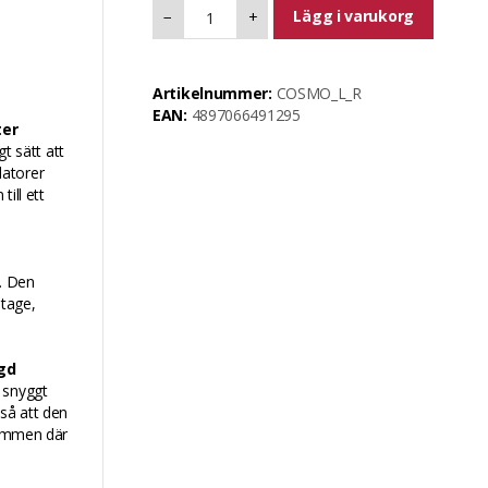
Lägg i varukorg
−
+
Artikelnummer:
COSMO_L_R
EAN:
4897066491295
ter
gt sätt att
datorer
ill ett
. Den
itage,
ngd
 snyggt
 så att den
trymmen där