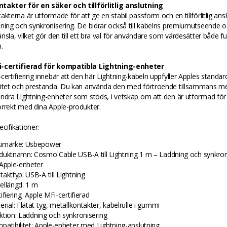
takter för en säker och tillförlitlig anslutning
akterna är utformade för att ge en stabil passform och en tillförlitlig ans
ning och synkronisering. De bidrar också till kabelns premiumutseende 
nsla, vilket gör den till ett bra val för användare som värdesätter både f
.
i-certifierad för kompatibla Lightning-enheter
certifiering innebär att den här Lightning-kabeln uppfyller Apples standar
litet och prestanda. Du kan använda den med förtroende tillsammans m
ndra Lightning-enheter som stöds, i vetskap om att den är utformad för 
orrekt med dina Apple-produkter.
cifikationer:
umärke: Usbepower
duktnamn: Cosmo Cable USB-A till Lightning 1 m – Laddning och synkron
 Apple-enheter
akttyp: USB-A till Lightning
ellängd: 1 m
ifiering: Apple MFi-certifierad
rial: Flätat tyg, metallkontakter, kabelrulle i gummi
ktion: Laddning och synkronisering
patibilitet: Apple-enheter med Lightning-anslutning