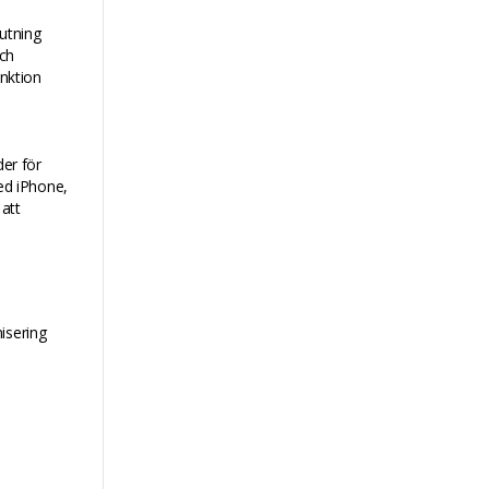
lutning
och
unktion
der för
ed iPhone,
att
isering