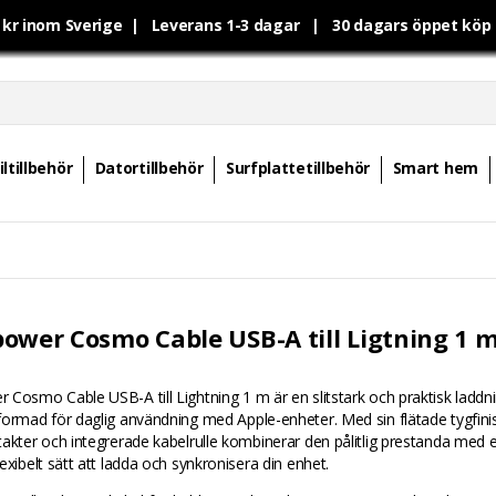
0 kr inom Sverige | Leverans 1-3 dagar | 30 dagars öppet kö
ltillbehör
Datortillbehör
Surfplattetillbehör
Smart hem
ower Cosmo Cable USB-A till Ligtning 1 m
Cosmo Cable USB-A till Lightning 1 m är en slitstark och praktisk laddn
ormad för daglig användning med Apple-enheter. Med sin flätade tygfini
akter och integrerade kabelrulle kombinerar den pålitlig prestanda med e
exibelt sätt att ladda och synkronisera din enhet.