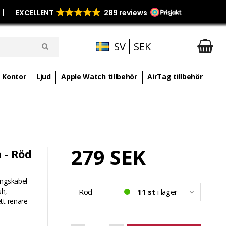
p
|
SV
SEK
Kontor
Ljud
Apple Watch tillbehör
AirTag tillbehör
279 SEK
 - Röd
ingskabel
sh,
Röd
11 st
i lager
tt renare