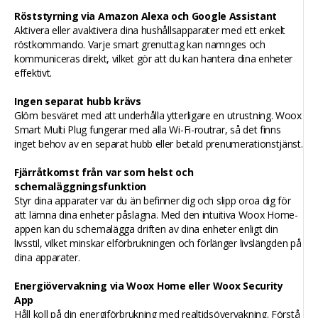
Röststyrning via Amazon Alexa och Google Assistant
Aktivera eller avaktivera dina hushållsapparater med ett enkelt
röstkommando. Varje smart grenuttag kan namnges och
kommuniceras direkt, vilket gör att du kan hantera dina enheter
effektivt.
Ingen separat hubb krävs
Glöm besväret med att underhålla ytterligare en utrustning. Woox
Smart Multi Plug fungerar med alla Wi-Fi-routrar, så det finns
inget behov av en separat hubb eller betald prenumerationstjänst.
Fjärråtkomst från var som helst och
schemaläggningsfunktion
Styr dina apparater var du än befinner dig och slipp oroa dig för
att lämna dina enheter påslagna. Med den intuitiva Woox Home-
appen kan du schemalägga driften av dina enheter enligt din
livsstil, vilket minskar elförbrukningen och förlänger livslängden på
dina apparater.
Energiövervakning via Woox Home eller Woox Security
App
Håll koll på din energiförbrukning med realtidsövervakning. Förstå