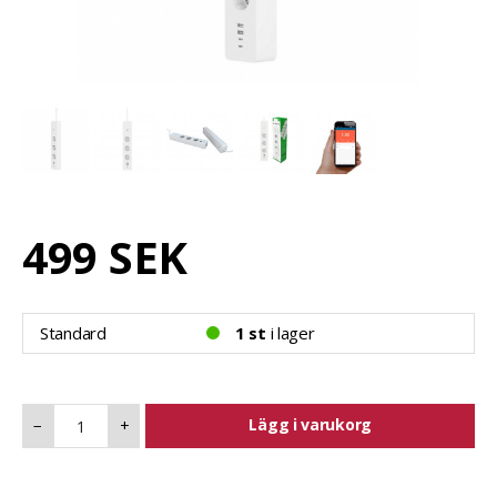
499 SEK
Standard
1 st
i lager
Lägg i varukorg
−
+