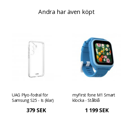
Andra har även köpt
UAG Plyo-fodral för
myFirst fone M1 Smart
Samsung S25 - Is (klar)
klocka - Stålblå
379 SEK
1 199 SEK