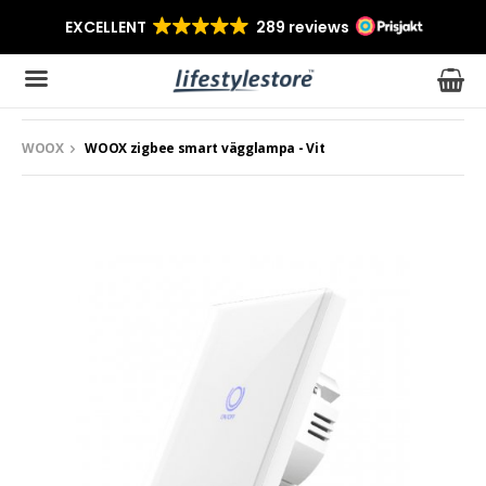
WOOX
WOOX zigbee smart vägglampa - Vit
Produkten har blivit tillagd i varukorgen