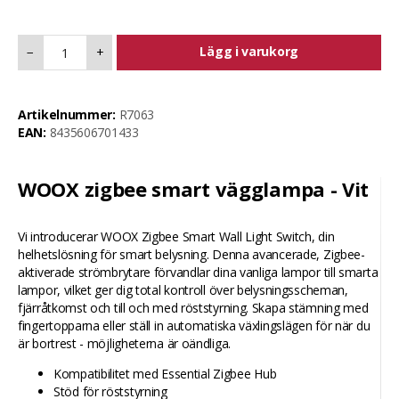
Lägg i varukorg
−
+
Artikelnummer:
R7063
EAN:
8435606701433
WOOX zigbee smart vägglampa - Vit
Vi introducerar WOOX Zigbee Smart Wall Light Switch, din
helhetslösning för smart belysning. Denna avancerade, Zigbee-
aktiverade strömbrytare förvandlar dina vanliga lampor till smarta
lampor, vilket ger dig total kontroll över belysningsscheman,
fjärråtkomst och till och med röststyrning. Skapa stämning med
fingertopparna eller ställ in automatiska växlingslägen för när du
är bortrest - möjligheterna är oändliga.
Kompatibilitet med Essential Zigbee Hub
Stöd för röststyrning