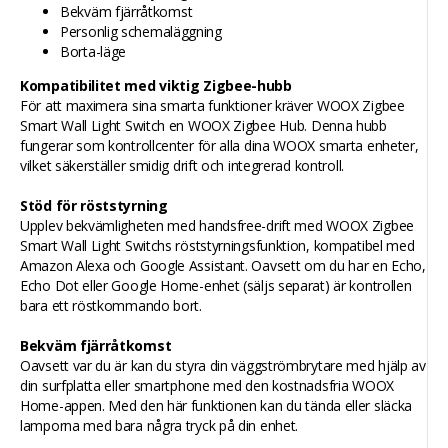
Bekväm fjärråtkomst
Personlig schemaläggning
Borta-läge
Kompatibilitet med viktig Zigbee-hubb
För att maximera sina smarta funktioner kräver WOOX Zigbee
Smart Wall Light Switch en WOOX Zigbee Hub. Denna hubb
fungerar som kontrollcenter för alla dina WOOX smarta enheter,
vilket säkerställer smidig drift och integrerad kontroll.
Stöd för röststyrning
Upplev bekvämligheten med handsfree-drift med WOOX Zigbee
Smart Wall Light Switchs röststyrningsfunktion, kompatibel med
Amazon Alexa och Google Assistant. Oavsett om du har en Echo,
Echo Dot eller Google Home-enhet (säljs separat) är kontrollen
bara ett röstkommando bort.
Bekväm fjärråtkomst
Oavsett var du är kan du styra din väggströmbrytare med hjälp av
din surfplatta eller smartphone med den kostnadsfria WOOX
Home-appen. Med den här funktionen kan du tända eller släcka
lamporna med bara några tryck på din enhet.