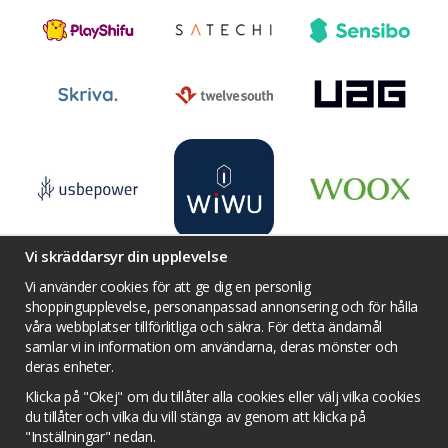
Vi skräddarsyr din upplevelse
Vi använder cookies för att ge dig en personlig
shoppingupplevelse, personanpassad annonsering och för hålla
våra webbplatser tillförlitliga och säkra. För detta ändamål
Villkor
Kontakta oss
Facebook
samlar vi in information om användarna, deras mönster och
Twitter
YouTube
Pinterest
Instagram
deras enheter.
Prisjakt
Integritets sekretesspolicy
Klicka på "Okej" om du tillåter alla cookies eller välj vilka cookies
Tävlingsvillkor
Om cookies
du tillåter och vilka du vill stänga av genom att klicka på
"Inställningar" nedan.
Cookie inställningar