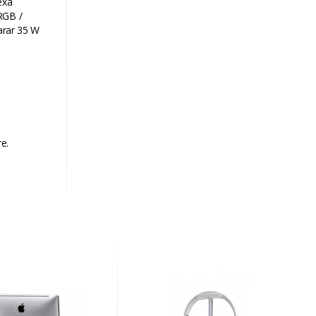
exa
RGB /
arar 35 W
e.