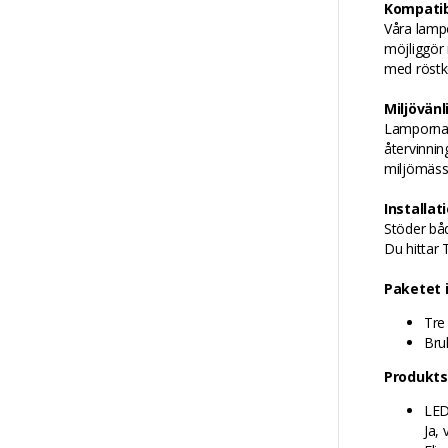
Kompatib
Våra lamp
möjliggör 
med röstk
Miljövänl
Lamporna f
återvinni
miljömässi
Installati
Stöder bå
Du hittar 
Paketet 
Tre
Bru
Produkts
LED
Ja,