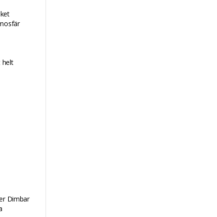
lket
tmosfär
 helt
ner Dimbar
a