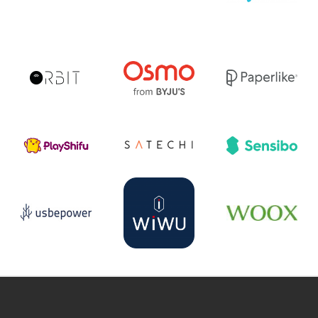
r
YouTube
Pinterest
Instagram
Prisjakt
I