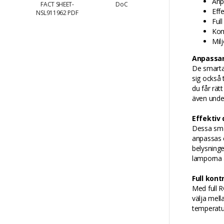
Anp
FACT SHEET-
DoC
Eff
NSL911962 PDF
Ful
Kom
Mil
Anpassar
De smarta
sig också t
du får rät
även unde
Effektiv
Dessa smar
anpassas e
belysninge
lamporna 
Full kont
Med full R
välja mell
temperatur