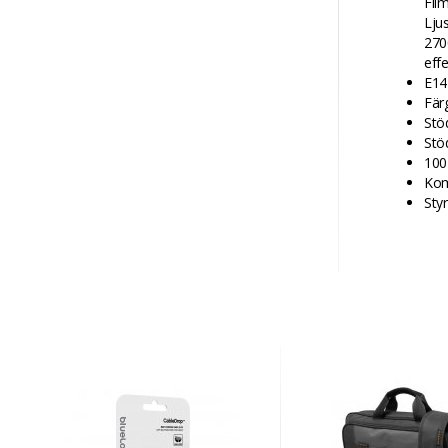
Fli
Lju
270
eff
E14
Fär
Stö
Stö
100
Kom
Sty