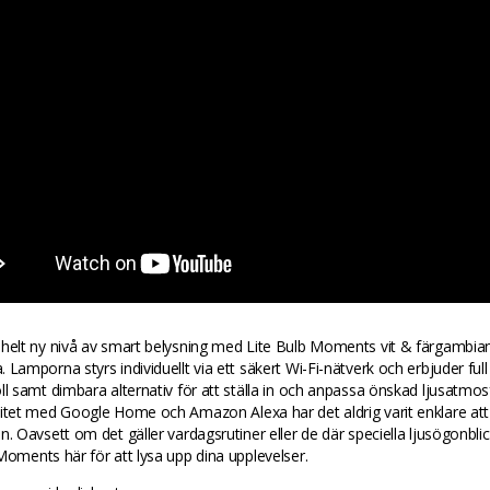
 helt ny nivå av smart belysning med Lite Bulb Moments vit & färgambia
 Lamporna styrs individuellt via ett säkert Wi-Fi-nätverk och erbjuder ful
ll samt dimbara alternativ för att ställa in och anpassa önskad ljusatmo
itet med Google Home och Amazon Alexa har det aldrig varit enklare att
n. Oavsett om det gäller vardagsrutiner eller de där speciella ljusögonbli
Moments här för att lysa upp dina upplevelser.