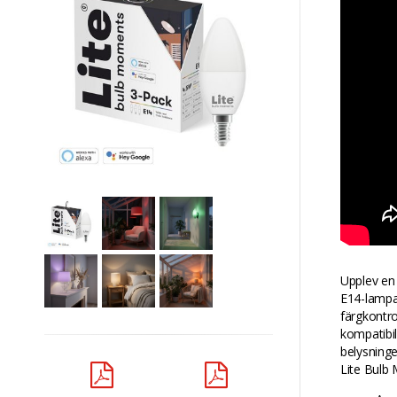
Upplev en
E14-lampa.
färgkontro
kompatibil
belysninge
Lite Bulb 