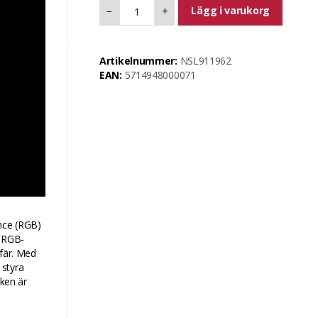
Lägg i varukorg
−
+
Artikelnummer:
NSL911962
EAN:
5714948000071
nce (RGB)
l RGB-
sfär. Med
 styra
cken är