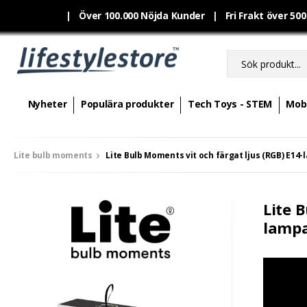
|
Över 100.000 Nöjda Kunder | Fri Frakt över 50
Nyheter
Populära produkter
Tech Toys - STEM
Mobi
Lite bulb moments
Lite Bulb Moments vit och färgat ljus (RGB) E14-l
Lite 
lampa