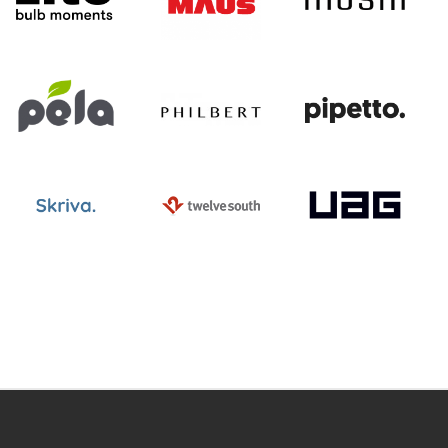
ntegritets sekretesspolicy
Tävlingsvillkor