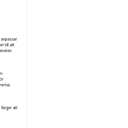
n anpassar
 till att
bevaras
an
ör
chema;
färger att