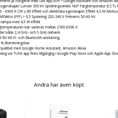
mmerfri Ja Fungerar med Lite app och: • Google Assistant och Amazon Al
segenskaper Lumen 350 lm Spridningsvinkel 160º Färgtemperatur (CCT) 
0 - 6500 K CRI ≥ 80 Effekt och elektriska egenskaper Effekt 4,5 W Motsv
ektfaktor (P/F) > 0,5 Spänning 220-240 V Frekvens 50-60 Hz
-lampa med 4,5 W effekt
gtemperaturen kan varieras mellan 2700-6500 K
der både 2,4 GHz- och 5 GHz-nätverk
d för Wi-Fi- och Bluetooth-anslutning
 % återvinningsbar
patibel med Google Home Assistant, Amazon Alexa
rning via TUYA app finns tillgänglig i Google Play Store och Apple App Stor
Andra har även köpt