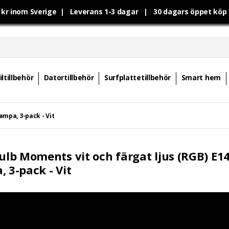
0 kr inom Sverige | Leverans 1-3 dagar | 30 dagars öppet kö
ltillbehör
Datortillbehör
Surfplattetillbehör
Smart hem
ampa, 3-pack - Vit
Bulb Moments vit och färgat ljus (RGB) E14
, 3-pack - Vit