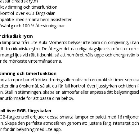
assar cirkadisk rytm
ektiv dimring och timerfunktion
l kontroll över RGB-färgskalan
patibel med smarta hem-assistenter
jövänlig och 100 % återvinningsbar
 cirkadisk rytm
 lamporna från Lite Bulb Moments belyser inte bara din omgivning, uta
ill din cirkadiska rytm. De återger det naturliga dagsljusets mönster och ser
t mängd ljus vid rätt tidpunkt, så att humöret hålls uppe och energinivån 
r de mörkaste vintermånaderna.
 dimring och timerfunktion
ta lampor har effektiva dimringsalternativ och en praktisk timer som k
fter dina önskemål, så att du får full kontroll över ljusstyrkan och tiden f
n. Ställ in stämningen, skapa en atmosfär eller anpassa ditt belysningss
är utformade för att passa dina behov.
roll över RGB-färgskalan
GB-färgkontroll erbjuder dessa smarta lampor en palett med 16 miljoner 
an. Skapa den perfekta atmosfären genom att justera färg, intensitet och
 för din belysning med Lite app.