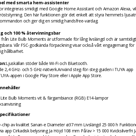
el med smarta hem-assistenter
or integreras smidigt med Google Home Assistant och Amazon Alexa, vi
röststyrning. Den här funktionen gör det enkelt att styra hemmets ljusa
ommandon och ger dig en smidig handsfree-vardag.
ig och 100 % återvinningsbar
rån Lite Bulb Moments är utformade för lång livslängd och är samtidigt
ngsbara. Vår FSC-godkända förpackning visar också vårt engagemang för
g hållbarhet.
on:
Ljuskällan stöder både Wi-Fi och Bluetooth.
de 2,4 GHz- och 5 GHz-nätverk.Använd steg-för-steg-guiden i TUYA app
TUYA-appen i Google Play Store eller i Apple App Store.
innehåller
 Lite Bulb Moments vit & färgambiance (RGB) E14-lampor
ksanvisning
pecifikationer
-chip av kvalitet Sanan-e Diameter ø37 mm Livslängd 25 000 h Funktio
 via app Cirkadisk belysning Ja Höjd 108 mm På/av > 15 000 Kvicksilverfri J