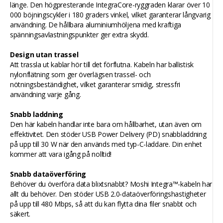
länge. Den högpresterande IntegraCore-ryggraden klarar över 10
000 böjningscykler i 180 graders vinkel, vilket garanterar långvarig
användning. De hållbara aluminiumhöljena med kraftiga
spänningsavlastningspunkter ger extra skydd.
Design utan trassel
Att trassla ut kablar hör till det förflutna. Kabeln har ballistisk
nylonflätning som ger överlägsen trassel- och
nötningsbeständighet, vilket garanterar smidig, stressfri
användning varje gång.
Snabb laddning
Den här kabeln handlar inte bara om hållbarhet, utan även om
effektivitet. Den stöder USB Power Delivery (PD) snabbladdning
på upp till 30 W när den används med typ-C-laddare. Din enhet
kommer att vara igång på nolltid!
Snabb dataöverföring
Behöver du överföra data blixtsnabbt? Moshi Integra™-kabeln har
allt du behöver. Den stöder USB 2.0-dataöverföringshastigheter
på upp till 480 Mbps, så att du kan flytta dina filer snabbt och
säkert.