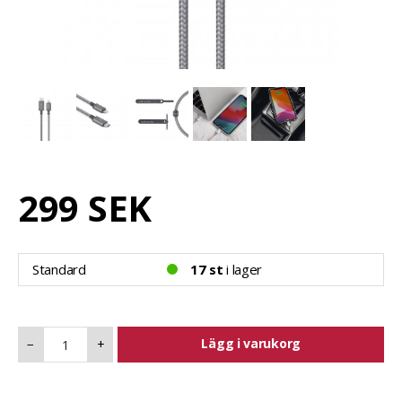
299 SEK
Standard
17 st
i lager
Lägg i varukorg
−
+