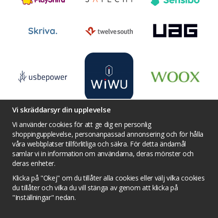
Vi skräddarsyr din upplevelse
Vi använder cookies för att ge dig en personlig
shoppingupplevelse, personanpassad annonsering och för hålla
våra webbplatser tillförlitliga och säkra. För detta ändamål
Villkor
Kontakta oss
Facebook
samlar vi in information om användarna, deras mönster och
Twitter
YouTube
Pinterest
Instagram
deras enheter.
Prisjakt
Integritets sekretesspolicy
Klicka på "Okej" om du tillåter alla cookies eller välj vilka cookies
Tävlingsvillkor
Om cookies
du tillåter och vilka du vill stänga av genom att klicka på
"Inställningar" nedan.
Cookie inställningar