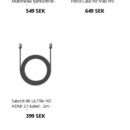
Multimedia fjärrkontroll -
Pencil Case för iPad Pro
Rymdgrå
12,9" (2021) - Svart
549 SEK
649 SEK
Satechi 8K ULTRA HD
HDMI 2.1-kabel - 2m -
Rymdgrå/svart
399 SEK