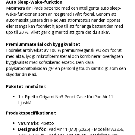
Auto Sleep-Wake-funktion
Maximera din iPads batteritid med den intelligenta auto sleep-
wake-funktionen som är integrerad i vårt fodral. Genom att
automatiskt justera din iPad Airs strömstatus när den öppnas
eller stängs kan fodralet hjälpa till att förlänga batteritiden med
upp till 20 %, vilket ger dig mer tid att göra det du älskar.
Premiummaterial och byggkvalitet
Fodralet är tillverkat av 100 % premiumvegansk PU och fodrat
med äkta, lyxigt mikrofibermaterial och kombinerar överlägsen
byggkvalitet med sofistikerad estetik. Den klara
polykarbonatbaksidan ger en personlig touch samtidigt som den
skyddar din iPad.
Paketet innehåller
:
1 x Pipetto Origami No3 Pencil Case för iPad Air 11 -
Ljusblå
Produktspecifikationer:
Varumärke: Pipetto
Designad för:
iPad Air 11 (M3) (2025) - Modeller A3266,