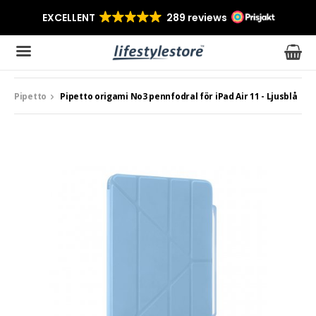
Pipetto
Pipetto origami No3 pennfodral för iPad Air 11 - Ljusblå
Produkten har blivit tillagd i varukorgen