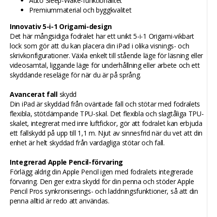
Auto Sleep-Wake-funktionalitet
Premiummaterial och byggkvalitet
Innovativ 5-i-1 Origami-design
Det här mångsidiga fodralet har ett unikt 5-i-1 Origami-vikbart
lock som gör att du kan placera din iPad i olika visnings- och
skrivkonfigurationer. Växla enkelt till stående läge för läsning eller
videosamtal, liggande läge för underhållning eller arbete och ett
skyddande reseläge för när du är på språng.
Avancerat fall
skydd
Din iPad är skyddad från oväntade fall och stötar med fodralets
flexibla, stötdämpande TPU-skal. Det flexibla och slagtåliga TPU-
skalet, integrerat med inre luftfickor, gör att fodralet kan erbjuda
ett fallskydd på upp till 1,1 m. Njut av sinnesfrid när du vet att din
enhet är helt skyddad från vardagliga stötar och fall.
Integrerad Apple Pencil-förvaring
Förlägg aldrig din Apple Pencil igen med fodralets integrerade
förvaring. Den ger extra skydd för din penna och stöder Apple
Pencil Pros synkroniserings- och laddningsfunktioner, så att din
penna alltid är redo att användas.