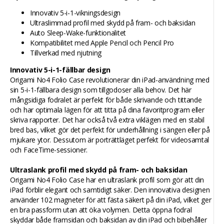
Innovativ 5-i-1-vikningsdesign
Ultraslimmad profil med skydd på fram- och baksidan
Auto Sleep-Wake-funktionalitet
Kompatibilitet med Apple Pencil och Pencil Pro
Tillverkad med njutning
Innovativ 5-i-1-fällbar design
Origami No4 Folio Case revolutionerar din iPad-användning med
sin 5-i-1-fällbara design som tillgodoser alla behov. Det här
mångsidiga fodralet är perfekt för både skrivande och tittande
och har optimala lägen för att titta på dina favoritprogram eller
skriva rapporter. Det har också två extra viklägen med en stabil
bred bas, vilket gör det perfekt för underhållning i sängen eller på
mjukare ytor. Dessutom är porträttläget perfekt för videosamtal
och FaceTime-sessioner.
Ultraslank profil med skydd på fram- och baksidan
Origami No4 Folio Case har en ultraslank profil som gör att din
iPad förblir elegant och samtidigt säker. Den innovativa designen
använder 102 magneter för att fästa säkert på din iPad, vilket ger
en bra passform utan att öka volymen. Detta öppna fodral
skyddar både framsidan och baksidan av din iPad och bibehåller