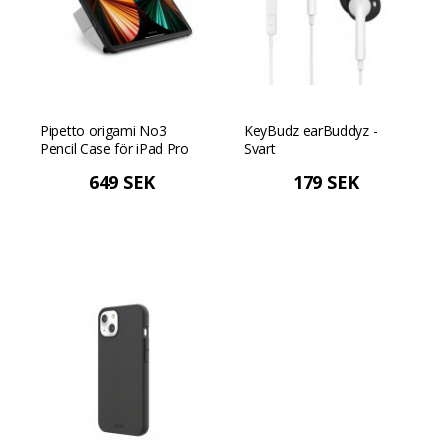
Pipetto origami No3
KeyBudz earBuddyz -
Pencil Case för iPad Pro
Svart
12,9" (2021) - Svart
649 SEK
179 SEK