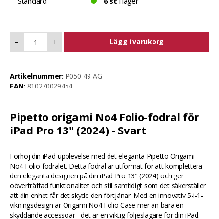
Standard
6 st
i lager
Lägg i varukorg
−
+
Artikelnummer:
P050-49-AG
EAN:
810270029454
Pipetto origami No4 Folio-fodral för
iPad Pro 13" (2024) - Svart
Förhöj din iPad-upplevelse med det eleganta Pipetto Origami
No4 Folio-fodralet. Detta fodral är utformat för att komplettera
den eleganta designen på din iPad Pro 13" (2024) och ger
oöverträffad funktionalitet och stil samtidigt som det säkerställer
att din enhet får det skydd den förtjänar. Med en innovativ 5-i-1-
vikningsdesign är Origami No4 Folio Case mer än bara en
skyddande accessoar - det är en viktig följeslagare för din iPad.