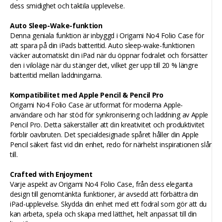
dess smidighet och taktila upplevelse.
Auto Sleep-Wake-funktion
Denna geniala funktion är inbyggd i Origami No4 Folio Case för
att spara på din iPads batteritid. Auto sleep-wake-funktionen
väcker automatiskt din iPad när du öppnar fodralet och försätter
den i viloläge när du stänger det, vilket ger upp till 20 % längre
batteritid mellan laddningarna.
Kompatibilitet med Apple Pencil & Pencil Pro
Origami No4 Folio Case är utformat för moderna Apple-
användare och har stöd för synkronisering och laddning av Apple
Pencil Pro. Detta säkerställer att din kreativitet och produktivitet
förblir oavbruten. Det specialdesignade spåret håller din Apple
Pencil säkert fäst vid din enhet, redo för närhelst inspirationen slår
till.
Crafted with Enjoyment
Varje aspekt av Origami No4 Folio Case, från dess eleganta
design till genomtänkta funktioner, är avsedd att förbättra din
iPad-upplevelse. Skydda din enhet med ett fodral som gör att du
kan arbeta, spela och skapa med lätthet, helt anpassat till din