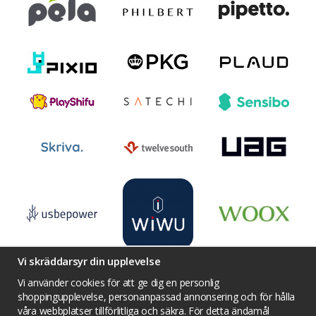
Vi skräddarsyr din upplevelse
Vi använder cookies för att ge dig en personlig
shoppingupplevelse, personanpassad annonsering och för hålla
våra webbplatser tillförlitliga och säkra. För detta ändamål