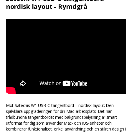
nordisk layout - Rymdgrå
Möt Satechis W1 USB-C-tangentbord – nordisk layout: Den
självklara uppgraderingen för din Mac-arbetsplats. Det här
trådbundna tangentbordet med bakgrundsbelysning är smart
utformat för dig som använder Mac- och iOS-enheter och
kombinerar funktionalitet, enkel användning och en stilren design i