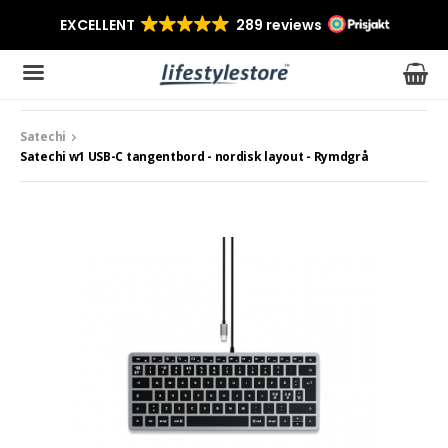
Satechi
Produkten har blivit tillagd i varukorgen
Satechi w1 USB-C tangentbord - nordisk layout - Rymdgrå