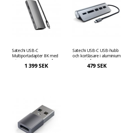
Satechi USB-C
Satechi USB-C USB-hubb
Multiportadapter 8K med
och kortläsare i aluminium
Ethernet V3 - Rymdgrå
- Rymdgrå
1 399 SEK
479 SEK