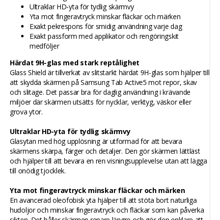
Ultraklar HD-yta för tydlig skärmvy
Yta mot fingeravtryck minskar fläckar och märken
Exakt pekrespons för smidig användning varje dag
Exakt passform med applikator och rengöringskit
medföljer
Härdat 9H-glas med stark reptålighet
Glass Shield är tillverkat av slitstarkt härdat 9H-glas som hjälper till
att skydda skärmen på Samsung Tab Active5 mot repor, skav
och slitage. Det passar bra för daglig användning i krävande
miljöer där skärmen utsätts för nycklar, verktyg, väskor eller
grova ytor.
Ultraklar HD-yta för tydlig skärmvy
Glasytan med hög upplösning är utformad för att bevara
skärmens skärpa, färger och detaljer. Den gör skärmen lättläst
och hjälper till att bevara en ren visningsupplevelse utan att lägga
till onödig tjocklek.
Yta mot fingeravtryck minskar fläckar och märken
En avancerad oleofobisk yta hjälper till att stöta bort naturliga
hudoljor och minskar fingeravtryck och fläckar som kan påverka
sikten. Det håller skärmen renare längre och gör den enklare att