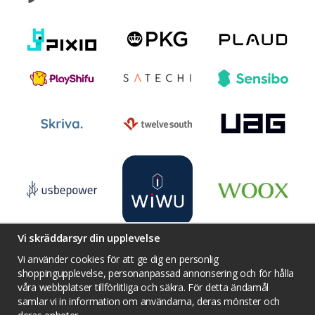
Vi skräddarsyr din upplevelse
Vi använder cookies för att ge dig en personlig
shoppingupplevelse, personanpassad annonsering och för hålla
våra webbplatser tillförlitliga och säkra. För detta ändamål
Villkor
Kontakta oss
Facebook
samlar vi in information om användarna, deras mönster och
Twitter
YouTube
Pinterest
Instagram