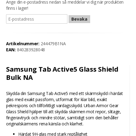
Ange din e-postadress nedan så meddelar vi dig när produkten
finns i lager!
Bevaka
Artikelnummer:
244479B1NA
EAN:
840283928048
Samsung Tab Active5 Glass Shield
Bulk NA
Skydda din Samsung Tab Active5 med ett skärmskydd i härdat
glas med exakt passform, utformat för klar bild, exakt
pekrespons och tillförlitligt vardagsskydd. Urban Armor Gear
Glass Shield hjälper till att skydda skärmen mot repor, slitage,
fingeravtryck och mindre stötar, samtidigt som den behåller
originalskärmens rena känsla och klarhet.
Härdat 9H-glas med stark reptålighet