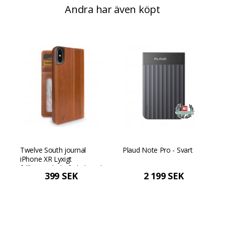
Andra har även köpt
Twelve South journal
Plaud Note Pro - Svart
iPhone XR Lyxigt
fullkornigt läderfodral med
399 SEK
2 199 SEK
fallskydd och handsfree-
stativ - Cognac Kognak