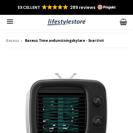
Baseus
Baseus Time avdunstningskylare - Svart/vit
Produkten har blivit tillagd i varukorgen