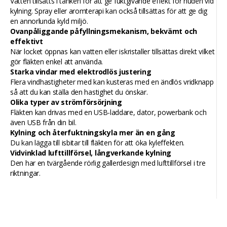
Vatten tillsätts i tanken för att ge fuktgivande effekt för huden vid
kylning. Spray eller aromterapi kan också tillsättas för att ge dig
en annorlunda kyld miljö.
Ovanpåliggande påfyllningsmekanism, bekvämt och
effektivt
När locket öppnas kan vatten eller iskristaller tillsättas direkt vilket
gör fläkten enkel att använda.
Starka vindar med elektrodlös justering
Flera vindhastigheter med kan kusteras med en ändlös vridknapp
så att du kan ställa den hastighet du önskar.
Olika typer av strömförsörjning
Fläkten kan drivas med en USB-laddare, dator, powerbank och
även USB från din bil.
Kylning och återfuktningskyla mer än en gång
Du kan lägga till isbitar till fläkten för att öka kyleffekten.
Vidvinklad lufttillförsel, långverkande kylning
Den har en tvärgående rörlig gallerdesign med lufttillförsel i tre
riktningar.