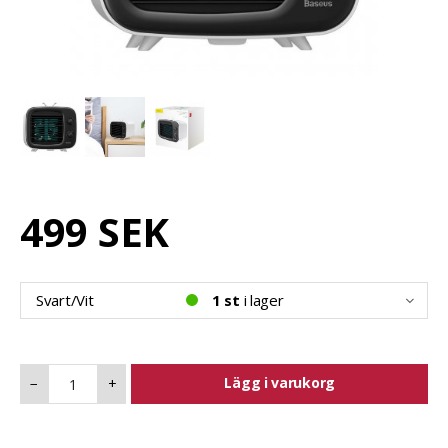
499 SEK
Svart/Vit
1 st
i lager
Lägg i varukorg
−
+