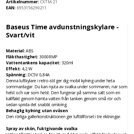
Artikelnummer:
CXTM-21
EAN:
6953156290211
Baseus Time avdunstningskylare -
Svart/vit
Material:
ABS
Fläkthastighet:
3000RMP
Vattentankens kapacitet:
320ml
Effekt:
4,2 W
Spänning:
DC5V 0,84A
Denna luftkylare i retro-stil ger dig mobil kylning under heta
sommardagar. Du kan njuta av svalka under sommaren, när som
helst och var som helst. Den fungerar på samma sätt som en
kallfläkt genom hämta vatten från tanken genom små rör och
sedan sprida det snabbt omkring.
Behaglig kylning utan oväsen
Den rörliga gallerkonstruktionen ger lufttillförsel i tre riktningar.
Spray av skön, fuktgivande svalka