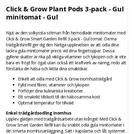
Click & Grow Plant Pods 3-pack - Gul
minitomat - Gul
Njut av den solkyssta sötman från hemodlade minitomater med
Click & Grow Smart Garden Refill 3-pack - Gul tomat. Denna
trädgårdsrefill ger dig den härliga upplevelsen av att odla dina
läckra gula minitomater precis vid dina fingertoppar. Dessa
gyllene skatter är rika på viktiga vitaminer och lykopen och är inte
bara en fröjd för ögat utan också ett kraftverk av näring, redo att
förstärka din hälsa och kittla dina smaklökar.
Enkelt att odla med Click & Grow inomhusträdgård
Fylld med fibrer, vitaminer och lykopen
Förhöjer dina kulinariska kreationer
Ett smakrikt tillskott till din hälsosamma kost
Optimal temperatur för tillväxt
Enkel trädgårdsodling inomhus
Upplev glädjen med trädgårdsarbete utan krångel. Med Click &
Grow Smart Garden Refill kan du snabbt odla gula minitomater i
din smarta inomhusanläggning. Sätt i kapslarna och låt systemet