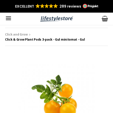
Click and Grow
Produkten har blivit tillagd i varukorgen
Click & Grow Plant Pods 3-pack - Gul minitomat - Gul