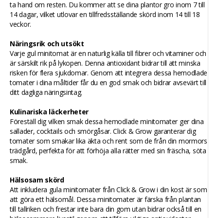
ta hand om resten. Du kommer att se dina plantor gro inom 7 till
14 dagar, vilket utlovar en tillfredsställande skörd inom 14 till 18
veckor.
Näringsrik och utsökt
Varje gul minitomat är en naturlig källa till fibrer och vitaminer och
är särskilt rik på lykopen. Denna antioxidant bidrar till att minska
risken för flera sjukdomar. Genom att integrera dessa hemodlade
tomater i dina måltider får du en god smak och bidrar avsevärt till
ditt dagliga näringsintag.
Kulinariska läckerheter
Föreställ dig vilken smak dessa hemodlade minitomater ger dina
sallader, cocktails och smörgåsar. Click & Grow garanterar dig
tomater som smakar lika äkta och rent som de från din mormors
trädgård, perfekta för att förhöja alla rätter med sin fräscha, söta
smak.
Hälsosam skörd
Att inkludera gula minitomater från Click & Grow i din kost är som
att göra ett hälsomål. Dessa minitomater är färska från plantan
till tallriken och frestar inte bara din gom utan bidrar också till en