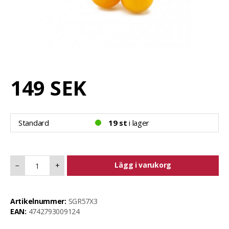
149 SEK
Standard
19 st
i lager
Lägg i varukorg
−
+
Artikelnummer:
SGR57X3
EAN:
4742793009124