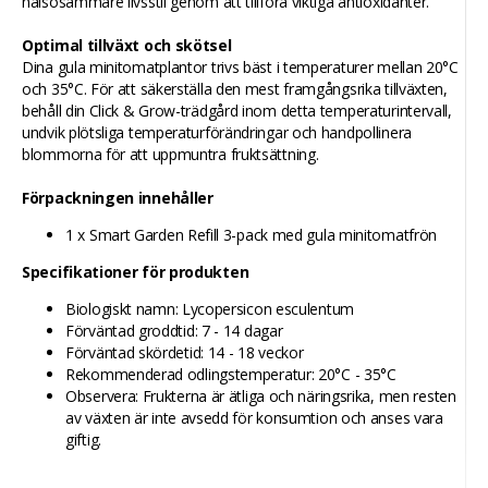
hälsosammare livsstil genom att tillföra viktiga antioxidanter.
Optimal tillväxt och skötsel
Dina gula minitomatplantor trivs bäst i temperaturer mellan 20°C
och 35°C. För att säkerställa den mest framgångsrika tillväxten,
behåll din Click & Grow-trädgård inom detta temperaturintervall,
undvik plötsliga temperaturförändringar och handpollinera
blommorna för att uppmuntra fruktsättning.
Förpackningen innehåller
1 x Smart Garden Refill 3-pack med gula minitomatfrön
Specifikationer för produkten
Biologiskt namn: Lycopersicon esculentum
Förväntad groddtid: 7 - 14 dagar
Förväntad skördetid: 14 - 18 veckor
Rekommenderad odlingstemperatur: 20°C - 35°C
Observera: Frukterna är ätliga och näringsrika, men resten
av växten är inte avsedd för konsumtion och anses vara
giftig.