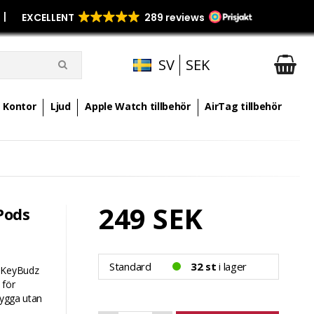
p
|
SV
SEK
Kontor
Ljud
Apple Watch tillbehör
AirTag tillbehör
249 SEK
Pods
Standard
32 st
i lager
. KeyBudz
 för
nygga utan