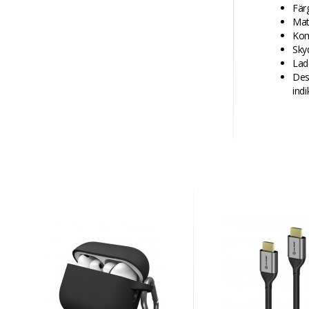
Fär
Mat
Kom
Skyd
Lad
Des
ind