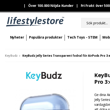
|
Över 100.000 Nöjda Kunder | Fri Frakt över 50
Nyheter
Populära produkter
Tech Toys - STEM
Mobi
KeyBudz
KeyBudz jelly Series Transparent fodral för AirPods Pro 3
KeyBu
Pro 3
Ge dina Ai
Jelly Seri
vardagsbru
att dölja s