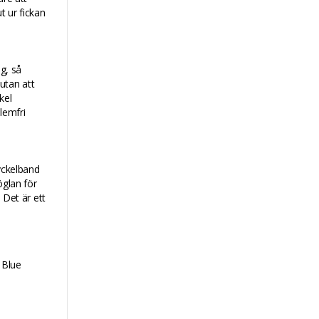
t ur fickan
ng, så
utan att
kel
lemfri
yckelband
öglan för
 Det är ett
 Blue