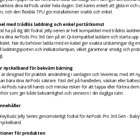
hantera dina AirPods under hela dagen. Det känns enkelt att glida in och u
an, och den flexibla TPU gör installationen snabb och enkel.
el med trådlös laddning och enkel portåtkomst
tid ha på dig ditt fodral. Jelly-serien är helt kompatibel med trådlös laddni
ra dina AirPods Pro 3rd Gen på en Qi-kompatibel laddare och starta upp 
dralet. När du behöver ladda med en kabel ger exakta utskärningar dig en
ll laddningsporten och indikatorlampan, vilket garanterar smidig och prob
g.
ar nyckelband för bekväm bärning
es är designad för praktisk användning i vardagen och levereras med ett n
kan bära dina AirPods säkrare. Fäst det på handleden, väskan eller bältes
a AirPods nära till hands och minska risken för att tappa eller förlora dem.
lbehör som ger både bekvämlighet och sinnesro i din dagliga rutin.
innehåller
 KeyBudz Jelly Series genomskinligt fodral för AirPods Pro 3rd Gen - Baby
 nyckelband
ationer för produkten