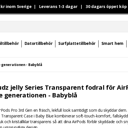
0 kr inom Sverige | Leverans 1-3 dagar | 30 dagars öppet kö
ltillbehör
Datortillbehör
Surfplattetillbehör
Smart hem
:e generationen - Babyblå
dz jelly Series Transparent fodral för Air
:e generationen - Babyblå
rPods Pro 3rd Gen en fräsch, lekfull look samtidigt som du skyddar dem
es Transparent Case i Baby Blue kombinerar soft-touch-komfort, fallskydd
k och kristallklar transparens så att dina AirPods förblir skyddade och s
in ursprungliga design.