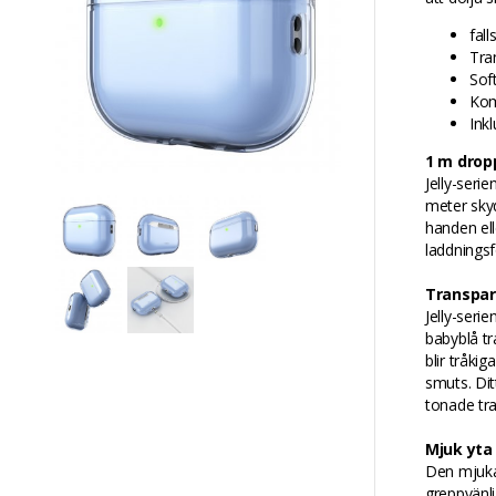
fal
Tra
Sof
Kom
Ink
1 m drop
Jelly-serie
meter skyd
handen ell
laddningsfo
Transpar
Jelly-seri
babyblå tr
blir tråki
smuts. Dit
tonade tra
Mjuk yta
Den mjuka
greppvänli