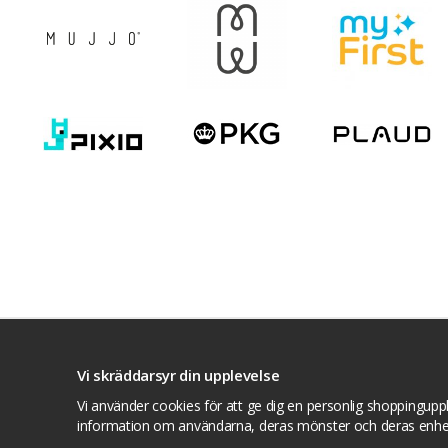
Villkor
Kontakta oss
Facebook
Twitte
Vi skräddarsyr din upplevelse
Vi använder cookies för att ge dig en personlig shoppinguppl
information om användarna, deras mönster och deras enhe