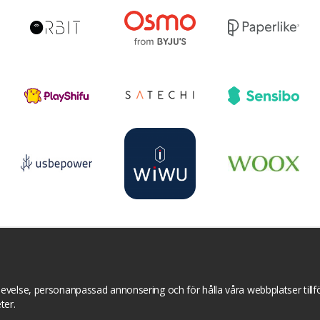
r
YouTube
Pinterest
Instagram
Prisjakt
I
Om cookies
Cookie inställningar
evelse, personanpassad annonsering och för hålla våra webbplatser tillför
ter.