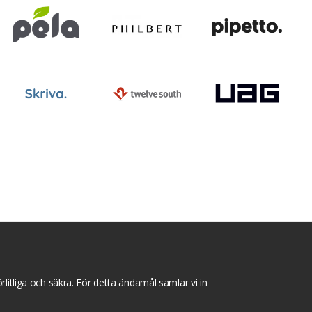
ntegritets sekretesspolicy
Tävlingsvillkor
litliga och säkra. För detta ändamål samlar vi in