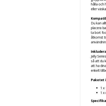
hålla och 
eller väsk
Kompatib
Du kan all
placera ba
ta bort fo
åtkomst ti
användnin
Inkluder
Jelly Seri
så att du 
att ha din
enkelt til
Paketet 
1 x
1 x
Specifik