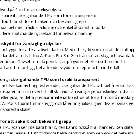
lskydd på 1 m för vardagliga olyckor
nsparent, icke-gulnande TPU som förblir transparent
t-touch-finish för ett säkert och bekvämt grepp
patibel med trådlös laddning och enkel åtkomst till portar
luderar matchande nyckelband för bekväm bärning
pskydd för vardagliga olyckor
n är byggd för att klara livet i farten. Med ett skydd som testats för fall upp 
dar detta fodral dina AirPods Pro 3rd Gen från stötar, slag och oväntade 
er fickan. Oavsett om du pendlar, är på gymmet eller i soffan får ditt
dral ett tillförlitligt, heltäckande skydd mot repor och mindre fall.
ent, icke-gulnande TPU som förblir transparent
en är tillverkad av högpresterande, icke-gulnande TPU och behåller sin frä
ansparenta finish över tid. Till skillnad från vanliga genomskinliga fodral
ga eller gula, är detta premiummaterial konstruerat för att motstå missfär
t AirPods-fodral förblir snyggt och låter originaldesignen diskret synas 
nsparenta skalet.
 för ett säkert och bekvämt grepp
 TPU-ytan ser inte bara bra ut, den känns också bra i handen. Den slät
ga ytan hjälper till att förhindra halka samtidigt som den gör det bekväm