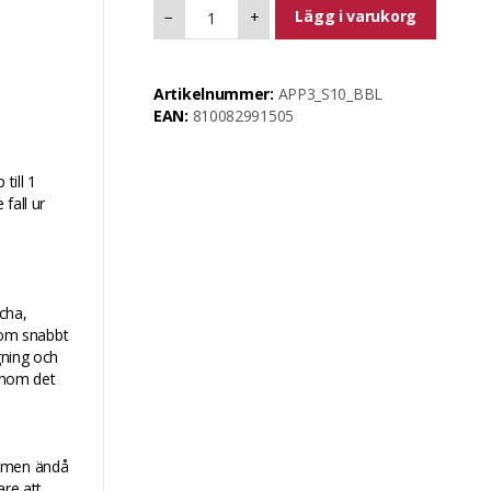
Lägg i varukorg
−
+
Artikelnummer:
APP3_S10_BBL
EAN:
810082991505
till 1
fall ur
scha,
 som snabbt
gning och
genom det
a men ändå
are att