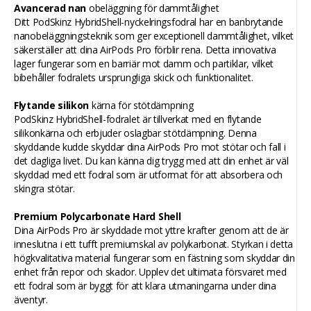
Avancerad nan
obeläggning för dammtålighet
Ditt PodSkinz HybridShell-nyckelringsfodral har en banbrytande
nanobeläggningsteknik som ger exceptionell dammtålighet, vilket
säkerställer att dina AirPods Pro förblir rena. Detta innovativa
lager fungerar som en barriär mot damm och partiklar, vilket
bibehåller fodralets ursprungliga skick och funktionalitet.
Flytande silikon
kärna för stötdämpning
PodSkinz HybridShell-fodralet är tillverkat med en flytande
silikonkärna och erbjuder oslagbar stötdämpning. Denna
skyddande kudde skyddar dina AirPods Pro mot stötar och fall i
det dagliga livet. Du kan känna dig trygg med att din enhet är väl
skyddad med ett fodral som är utformat för att absorbera och
skingra stötar.
Premium Polycarbonate Hard Shell
Dina AirPods Pro är skyddade mot yttre krafter genom att de är
inneslutna i ett tufft premiumskal av polykarbonat. Styrkan i detta
högkvalitativa material fungerar som en fästning som skyddar din
enhet från repor och skador. Upplev det ultimata försvaret med
ett fodral som är byggt för att klara utmaningarna under dina
äventyr.