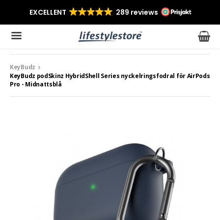
KeyBudz
Produkten har blivit tillagd i varukorgen
KeyBudz podSkinz HybridShell Series nyckelringsfodral för AirPods
Pro - Midnattsblå