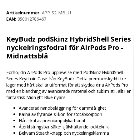
Artikelnummer:
APP_S2_MBLU
EAN:
850012786467
KeyBudz podSkinz HybridShell Series
nyckelringsfodral för AirPods Pro -
Midnattsblå
Förhöj din AirPods Pro-upplevelse med PodSkinz HybridShell
Series Keychain Case från KeyBudz. Detta premiumskydd i tre
lager med hårt skal är utformat för att skydda dina AirPods Pro
med en blandning av avancerade material och sublim stil, allt i en
fantastisk Midnight Blue-nyans.
Avancerad nanobeläggning för dammtålighet
Kärna av flytande silikon för stötabsorption
Hårt skal av premiumpolykarbonat
Återklistringsbar säker självhäftande lockteknik
Bekväm Stealth-knapp och nyckelringsklämma