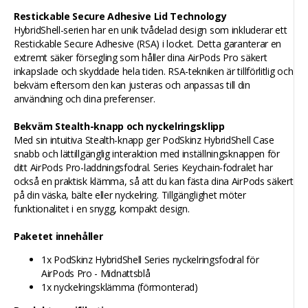
Restickable Secure Adhesive Lid Technology
HybridShell-serien har en unik tvådelad design som inkluderar ett
Restickable Secure Adhesive (RSA) i locket. Detta garanterar en
extremt säker försegling som håller dina AirPods Pro säkert
inkapslade och skyddade hela tiden. RSA-tekniken är tillförlitlig och
bekväm eftersom den kan justeras och anpassas till din
användning och dina preferenser.
Bekväm Stealth-knapp och nyckelringsklipp
Med sin intuitiva Stealth-knapp ger PodSkinz HybridShell Case
snabb och lättillgänglig interaktion med inställningsknappen för
ditt AirPods Pro-laddningsfodral. Series Keychain-fodralet har
också en praktisk klämma, så att du kan fästa dina AirPods säkert
på din väska, bälte eller nyckelring. Tillgänglighet möter
funktionalitet i en snygg, kompakt design.
Paketet innehåller
1x PodSkinz HybridShell Series nyckelringsfodral för
AirPods Pro - Midnattsblå
1x nyckelringsklämma (förmonterad)