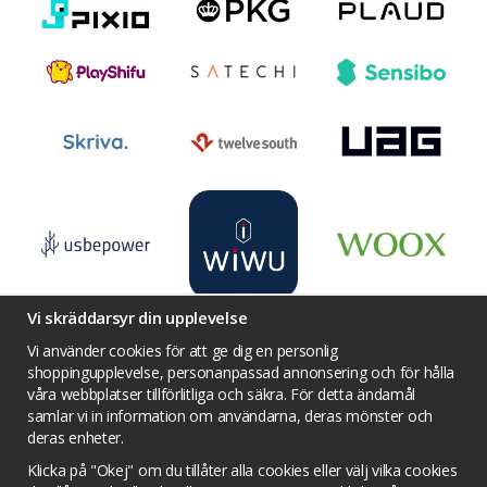
Vi skräddarsyr din upplevelse
Vi använder cookies för att ge dig en personlig
shoppingupplevelse, personanpassad annonsering och för hålla
våra webbplatser tillförlitliga och säkra. För detta ändamål
Villkor
Kontakta oss
Facebook
samlar vi in information om användarna, deras mönster och
Twitter
YouTube
Pinterest
Instagram
deras enheter.
Prisjakt
Integritets sekretesspolicy
Klicka på "Okej" om du tillåter alla cookies eller välj vilka cookies