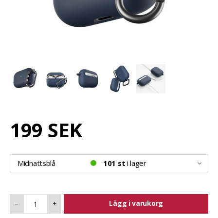
199 SEK
Midnattsblå
101 st
i lager
Lägg i varukorg
−
+