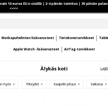
 vain 10 euroa EU:n sisällä | 2-4 päivän toimitus | 30 päivän pala
<<<<
Matkapuhelinten lisävarusteet
Tietokonetarvikkeet
Table
Apple Watch -lisävarusteet
AirTag-tarvikkeet
Älykäs koti
Lajitt
ee myös
Yhteydet
Kaapelin pituus
Vaikutus