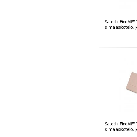
Satechi FindAll™
silmälasikotelo, 
Musta
Satechi FindAll™
silmälasikotelo, 
Aavikon vaalean