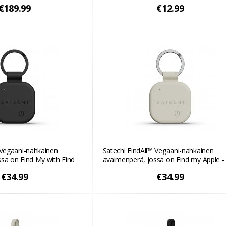
€189.99
€12.99
 Vegaani-nahkainen
Satechi FindAll™ Vegaani-nahkainen
sa on Find My with Find
avaimenperä, jossa on Find my Apple -
a
Hiekka
€34.99
€34.99