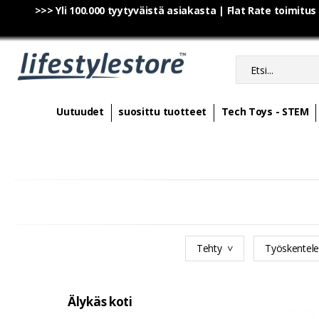
>>> Yli 100.000 tyytyväistä asiakasta | Flat Rate toimitus
Uutuudet
suosittu tuotteet
Tech Toys - STEM
Tehty
Työskentel
Älykäs koti