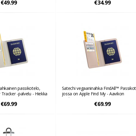
€49.99
€34.99
ahkainen passikotelo,
Satechi vegaaninahka FindAll™ Passikot
 Tracker -palvelu - Hiekka
jossa on Apple Find My - Aavikon
vaaleanpunainen
€69.99
€69.99