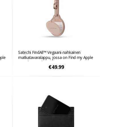
Satechi FindAll™ Vegaani-nahkainen
ple
matkatavaralappu, jossa on Find my Apple
- Aavikon vaaleanpunainen
€49.99