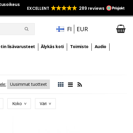
utusoikeus
FI
EUR
tin lisävarusteet
Älykäs koti
Toimisto
Audio
ele:
Koko
Väri