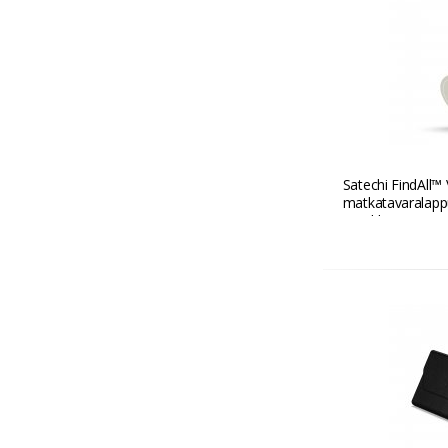
Satechi FindAll™
matkatavaralapp
- Hiekka