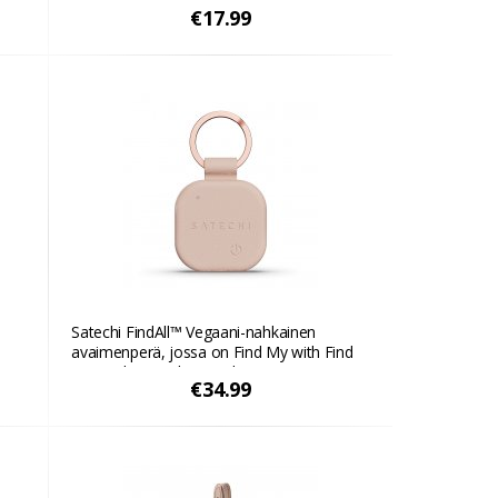
€17.99
Satechi FindAll™ Vegaani-nahkainen
avaimenperä, jossa on Find My with Find
My Apple - Aavikon vaaleanpunainen
€34.99