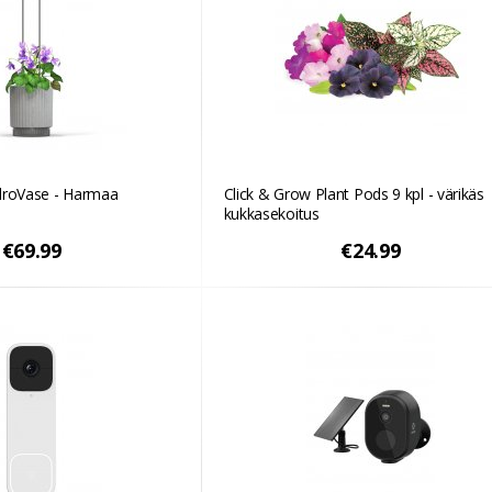
droVase - Harmaa
Click & Grow Plant Pods 9 kpl - värikäs
kukkasekoitus
€69.99
€24.99