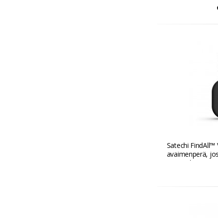
Satechi FindAll™
avaimenperä, jos
My Apple - Must